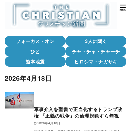
コ
ン
テ
ン
ツ
フォーカス・オン
3人に聞く
へ
移
ひと
チャ・チャ・チャーチ
動
熊本地震
ヒロシマ・ナガサキ
2026年4月18日
軍事介入を聖書で正当化するトランプ政
権 「正義の戦争」の倫理規範すら無視
2026年4月18日