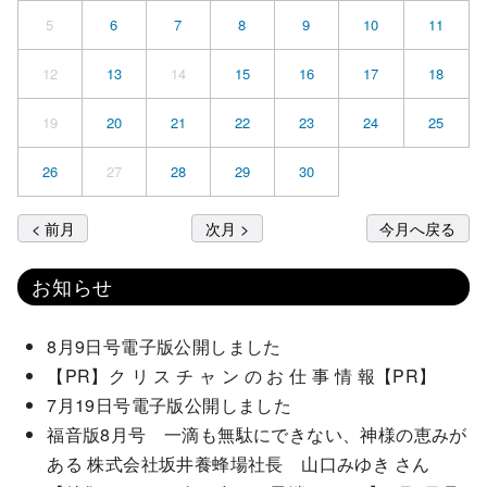
5
6
7
8
9
10
11
12
13
14
15
16
17
18
19
20
21
22
23
24
25
26
27
28
29
30
< 前月
次月 >
今月へ戻る
お知らせ
8月9日号電子版公開しました
【PR】ク リ ス チ ャ ン の お 仕 事 情 報【PR】
7月19日号電子版公開しました
福音版8月号 一滴も無駄にできない、神様の恵みが
ある 株式会社坂井養蜂場社長 山口みゆき さん