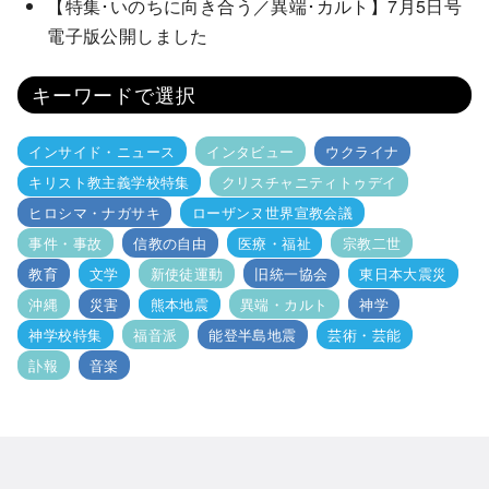
【特集･いのちに向き合う／異端･カルト】7月5日号
電子版公開しました
キーワードで選択
インサイド・ニュース
インタビュー
ウクライナ
キリスト教主義学校特集
クリスチャニティトゥデイ
ヒロシマ・ナガサキ
ローザンヌ世界宣教会議
事件・事故
信教の自由
医療・福祉
宗教二世
教育
文学
新使徒運動
旧統一協会
東日本大震災
沖縄
災害
熊本地震
異端・カルト
神学
神学校特集
福音派
能登半島地震
芸術・芸能
訃報
音楽