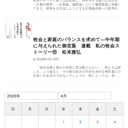
欧米のキリスト教では歴史的に、戦争をする際の正当性を
「正義の戦争」（正戦論、義戦論）という倫理規範に依拠し
てきた。戦争を正当化しようとする正戦論自体への批判が…
牧会と家庭のバランスを求めて―中年期
に与えられた御言葉 連載 私の牧会ス
トーリー⑪ 松本雅弘
2026年4月18日
「自分自身と群れの全体に気を配りなさい」。私たちは誰
しも、ふり返ると、その後の歩みの方向を決める御言葉との
出会いがあるのではないでしょうか。私にとっては、使…
日
月
火
水
木
金
土
1
2
3
4