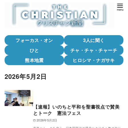
コ
ン
テ
ン
ツ
フォーカス・オン
3人に聞く
へ
移
ひと
チャ・チャ・チャーチ
動
熊本地震
ヒロシマ・ナガサキ
2026年5月2日
【速報】いのちと平和を聖書視点で賛美
とトーク 憲法フェス
2026年5月2日