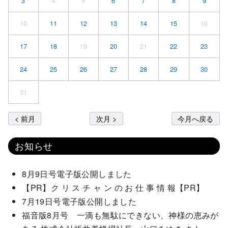
3
4
5
6
7
8
9
10
11
12
13
14
15
16
17
18
19
20
21
22
23
24
25
26
27
28
29
30
31
< 前月
次月 >
今月へ戻る
お知らせ
8月9日号電子版公開しました
【PR】ク リ ス チ ャ ン の お 仕 事 情 報【PR】
7月19日号電子版公開しました
福音版8月号 一滴も無駄にできない、神様の恵みが