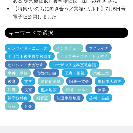
ある 株式会社坂井養蜂場社長 山口みゆき さん
【特集･いのちに向き合う／異端･カルト】7月5日号
電子版公開しました
キーワードで選択
インサイド・ニュース
インタビュー
ウクライナ
キリスト教主義学校特集
クリスチャニティトゥデイ
ヒロシマ・ナガサキ
ローザンヌ世界宣教会議
事件・事故
信教の自由
医療・福祉
宗教二世
教育
文学
新使徒運動
旧統一協会
東日本大震災
沖縄
災害
熊本地震
異端・カルト
神学
神学校特集
福音派
能登半島地震
芸術・芸能
訃報
音楽