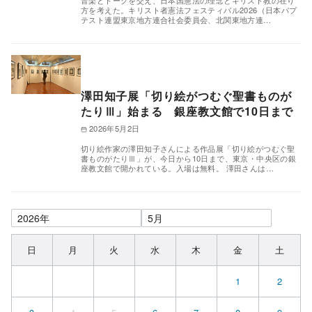
音楽とトークを交え、日本国憲法の理念とキリスト教の在り
方を考えた。キリスト者憲法フェスティバル2026（日本バプ
テスト連盟東京地方連合社会委員会、北関東地方連…
澤田知子展「切り絵がつむぐ聖書ものが
たりⅢ」始まる 銀座教文館で10日まで
2026年5月2日
切り絵作家の澤田知子さんによる作品展「切り絵がつむぐ聖
書ものがたりⅢ」が、今日から10日まで、東京・中央区の銀
座教文館で開かれている。入場は無料。 澤田さんは…
日
月
火
水
木
金
土
1
2