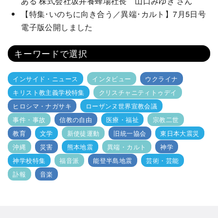
ある 株式会社坂井養蜂場社長 山口みゆき さん
【特集･いのちに向き合う／異端･カルト】7月5日号
電子版公開しました
キーワードで選択
インサイド・ニュース
インタビュー
ウクライナ
キリスト教主義学校特集
クリスチャニティトゥデイ
ヒロシマ・ナガサキ
ローザンヌ世界宣教会議
事件・事故
信教の自由
医療・福祉
宗教二世
教育
文学
新使徒運動
旧統一協会
東日本大震災
沖縄
災害
熊本地震
異端・カルト
神学
神学校特集
福音派
能登半島地震
芸術・芸能
訃報
音楽