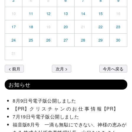
3
4
5
6
7
8
9
10
11
12
13
14
15
16
17
18
19
20
21
22
23
24
25
26
27
28
29
30
31
< 前月
次月 >
今月へ戻る
お知らせ
8月9日号電子版公開しました
【PR】ク リ ス チ ャ ン の お 仕 事 情 報【PR】
7月19日号電子版公開しました
福音版8月号 一滴も無駄にできない、神様の恵みが