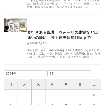
右下は島田さんの似顔絵 第1回 「マネジメントって何
だ」 読者の皆さま今日は！ 「マネジメント（経営）」って
教会ではなじみが薄い、もっと言えば抵抗感すら…
奥行きある風景 ヴォーリズ建築など出
逢いの場に 井上達夫個展16日まで
2026年5月7日
展示と井上さん。表紙や挿画を担当した書籍なども紹介して
いる 港、街道、バラ、教会堂…鮮やかな風景画に囲まれたカ
フェで、旅の会話が弾む。 画家・井上達夫さんの個…
日
月
火
水
木
金
土
1
2