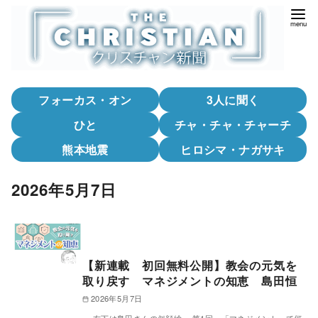
コ
ン
テ
ン
ツ
フォーカス・オン
3人に聞く
へ
移
ひと
チャ・チャ・チャーチ
動
熊本地震
ヒロシマ・ナガサキ
2026年5月7日
【新連載 初回無料公開】教会の元気を
取り戻す マネジメントの知恵 島田恒
2026年5月7日