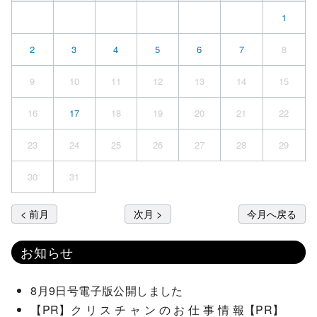
1
2
3
4
5
6
7
8
9
10
11
12
13
14
15
16
17
18
19
20
21
22
23
24
25
26
27
28
29
30
31
< 前月
次月 >
今月へ戻る
お知らせ
8月9日号電子版公開しました
【PR】ク リ ス チ ャ ン の お 仕 事 情 報【PR】