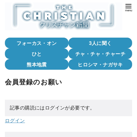
コ
ン
テ
ン
ツ
フォーカス・オン
3人に聞く
へ
移
ひと
チャ・チャ・チャーチ
動
熊本地震
ヒロシマ・ナガサキ
会員登録のお願い
記事の購読にはログインが必要です。
ログイン