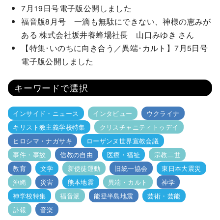
7月19日号電子版公開しました
福音版8月号 一滴も無駄にできない、神様の恵みが
ある 株式会社坂井養蜂場社長 山口みゆき さん
【特集･いのちに向き合う／異端･カルト】7月5日号
電子版公開しました
キーワードで選択
インサイド・ニュース
インタビュー
ウクライナ
キリスト教主義学校特集
クリスチャニティトゥデイ
ヒロシマ・ナガサキ
ローザンヌ世界宣教会議
事件・事故
信教の自由
医療・福祉
宗教二世
教育
文学
新使徒運動
旧統一協会
東日本大震災
沖縄
災害
熊本地震
異端・カルト
神学
神学校特集
福音派
能登半島地震
芸術・芸能
訃報
音楽