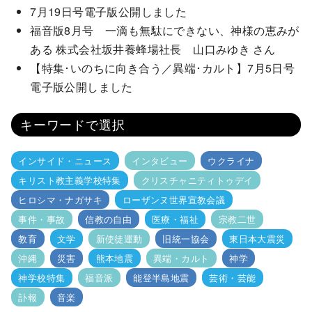
7月19日号電子版公開しました
福音版8月号 一滴も無駄にできない、神様の恵みが
ある 株式会社坂井養蜂場社長 山口みゆき さん
【特集･いのちに向き合う／異端･カルト】7月5日号
電子版公開しました
キーワードで選択
インサイド・ニュース
インタビュー
ウクライナ
キリスト教主義学校特集
クリスチャニティトゥデイ
ヒロシマ・ナガサキ
ローザンヌ世界宣教会議
事件・事故
信教の自由
医療・福祉
宗教二世
教育
文学
新使徒運動
旧統一協会
東日本大震災
沖縄
災害
熊本地震
異端・カルト
神学
神学校特集
福音派
能登半島地震
芸術・芸能
訃報
音楽