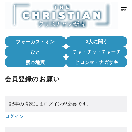
コ
ン
テ
ン
ツ
フォーカス・オン
3人に聞く
へ
移
ひと
チャ・チャ・チャーチ
動
熊本地震
ヒロシマ・ナガサキ
会員登録のお願い
記事の購読にはログインが必要です。
ログイン