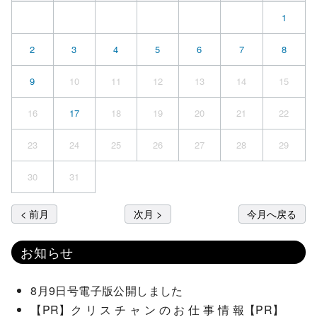
1
2
3
4
5
6
7
8
9
10
11
12
13
14
15
16
17
18
19
20
21
22
23
24
25
26
27
28
29
30
31
< 前月
次月 >
今月へ戻る
お知らせ
8月9日号電子版公開しました
【PR】ク リ ス チ ャ ン の お 仕 事 情 報【PR】