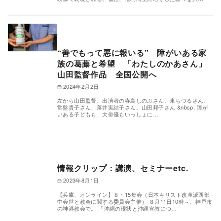
“善でもって悪に報いる” 障がいある家
族の葛藤と希望 「わたしのかあさん」
山田監督作品 全国公開へ
2024年2月2日
左から山田監督、出演者の寺島しのぶさん、東ちづるさん、
常盤貴子さん、落井実結子さん、山田邦子さん &nbsp; 障が
いある子どもも、大俳優もいっしょに…
情報クリップ：講演、セミナーetc.
2023年8月1日
【兵庫、オンライン】８・15集会（日本キリスト改革派西部
中会世と教会に関する委員会主催） ８月11日10時～。神戸市
の神港教会で。 「沖縄の現状と沖縄宣教につ…