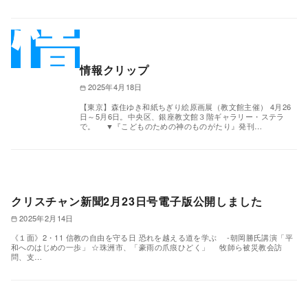
情報クリップ
2025年4月18日
【東京】森住ゆき和紙ちぎり絵原画展（教文館主催） 4月26
日～5月6日。中央区、銀座教文館３階ギャラリー・ステラ
で。 ▼『こどものための神のものがたり』発刊…
クリスチャン新聞2月23日号電子版公開しました
2025年2月14日
《１面》2・11 信教の自由を守る日 恐れを越える道を学ぶ ‐朝岡勝氏講演「平
和へのはじめの一歩」 ☆珠洲市、「豪雨の爪痕ひどく」 牧師ら被災教会訪
問、支…