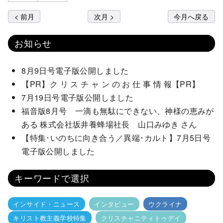
< 前月
次月 >
今月へ戻る
お知らせ
8月9日号電子版公開しました
【PR】ク リ ス チ ャ ン の お 仕 事 情 報【PR】
7月19日号電子版公開しました
福音版8月号 一滴も無駄にできない、神様の恵みが
ある 株式会社坂井養蜂場社長 山口みゆき さん
【特集･いのちに向き合う／異端･カルト】7月5日号
電子版公開しました
キーワードで選択
インサイド・ニュース
インタビュー
ウクライナ
キリスト教主義学校特集
クリスチャニティトゥデイ