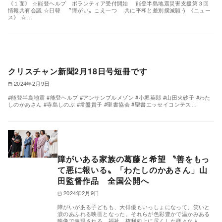
《１面》 ☆能登ヘルプ ボランティア受付開始 能登半島地震災害支援第３回
情報共有会議 ☆日韓 〝障がい〟こえ一つ 共に平和と差別撲滅願う 《ニュー
ス》 ☆…
クリスチャン新聞2月18日号短冊です
2024年2月9日
#能登半島地震 #能登ヘルプ #アンサンブルメゾン #小堀英郎 #山田火砂子 #わた
しのかあさん #寺島しのぶ #常盤貴子 #聖書協会 #聖書エッセイコンテス…
障がいある家族の葛藤と希望 〝善をもっ
て悪に報いる〟「わたしのかあさん」山
田監督作品 全国公開へ
2024年2月9日
障がいがある子どもも、大俳優もいっしょになって、笑いと
涙のあふれる映画となった。それらが色彩豊かで温かみある
映像で表現される。福祉、権利向上に尽くした様々な人…