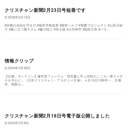
クリスチャン新聞2月23日号短冊です
2025年2月14日
#信教の自由を守る日 #能登半島地震 #能登ヘルプ #聖書プロジェクト #山田火砂
子 #風に立つ愛子さん #藤川桂三 #外キ協 #公共神学 #稲垣久和 #パキ…
情報クリップ
2024年3月29日
【京都・オンライン】修学院フォーラム「預言書に学ぶ非戦のこころ―第２イザ
ヤを中心に」（日本クリスチャン・アカデミー主催） ４月13日13時半～。京都
市、関西セ…
クリスチャン新聞2月18日号電子版公開しました
2024年2月9日