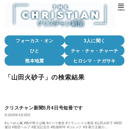
コ
ン
テ
ン
ツ
フォーカス・オン
3人に聞く
へ
移
ひと
チャ・チャ・チャーチ
動
熊本地震
ヒロシマ・ナガサキ
「山田火砂子」の検索結果
クリスチャン新聞5月4日号短冊です
2025年4月25日
#らーめん楓 #鴨中華そば楓 #ローマ教皇 #フランシスコ教皇 #山田火砂子 #和田
健治 #能登ヘルプ #憲法記念日 #戦後80年 #コルメナ #非暴力主義の…