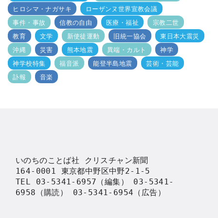
ヒロシマ・ナガサキ
ローザンヌ世界宣教会議
事件・事故
信教の自由
医療・福祉
宗教二世
教育
文学
新使徒運動
旧統一協会
東日本大震災
沖縄
災害
熊本地震
異端・カルト
神学
神学校特集
福音派
能登半島地震
芸術・芸能
訃報
音楽
いのちのことば社 クリスチャン新聞

164-0001 東京都中野区中野2-1-5

TEL 03-5341-6957（編集） 03-5341-
6958（購読） 03-5341-6954（広告）