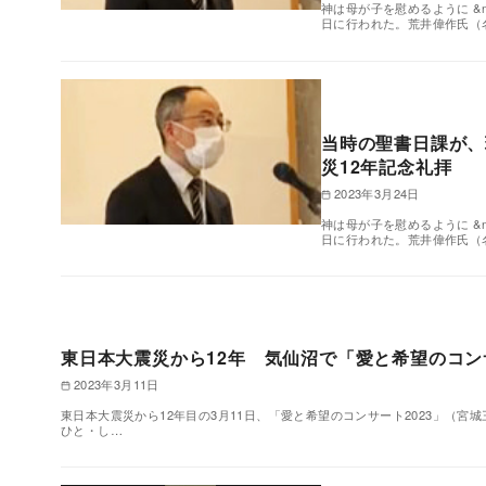
神は母が子を慰めるように &
日に行われた。荒井偉作氏（
当時の聖書日課が、
災12年記念礼拝
2023年3月24日
神は母が子を慰めるように &
日に行われた。荒井偉作氏（
東日本大震災から12年 気仙沼で「愛と希望のコンサ
2023年3月11日
東日本大震災から12年目の3月11日、「愛と希望のコンサート2023」（
ひと・し…