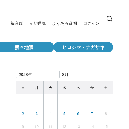
福音版
定期購読
よくある質問
ログイン
熊本地震
ヒロシマ・ナガサキ
日
月
火
水
木
金
土
1
2
3
4
5
6
7
8
9
10
11
12
13
14
15