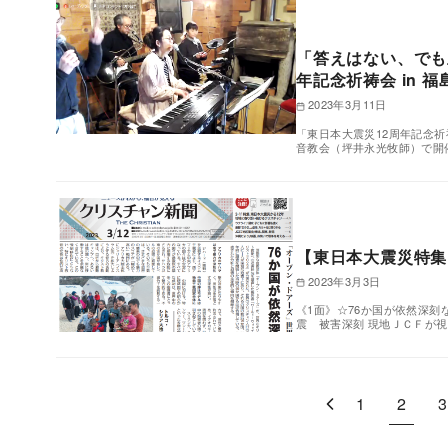
「答えはない、でも
年記念祈祷会 in 福
2023年3月11日
「東日本大震災12周年記念祈
音教会（坪井永光牧師）で開
【東日本大震災特集
2023年3月3日
《1面》☆76か国が依然深
震 被害深刻 現地ＪＣＦが視察 
1
2
3