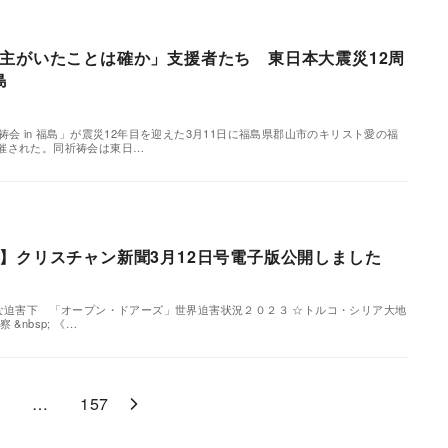
主がいたことは確か」支援者たち 東日本大震災12周
島
祷会 in 福島」が震災12年目を迎えた3月11日に福島県郡山市のキリスト愛の福
催された。同祈祷会は東日…
】クリスチャン新聞3月12日号電子版公開しました
刻な迫害下 「オープン・ドアーズ」世界迫害状況２０２３ ☆トルコ・シリア大地
&nbsp; 《…
…
157