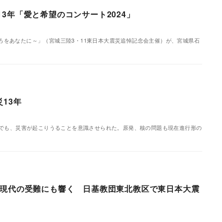
3年「愛と希望のコンサート2024」
ごころをあなたに～」（宮城三陸3・11東日本大震災追悼記念会主催）が、宮城県石
災13年
こでも、災害が起こりうることを意識させられた。原発、核の問題も現在進行形の
現代の受難にも響く 日基教団東北教区で東日本大震