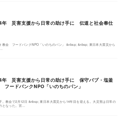
14年 災害支援から日常の助け手に 伝道と社会奉仕
会 フードバンクNPO「いのちのパン」 &nbsp; &nbsp; 東日本大震災から
…
14年 災害支援から日常の助け手に 保守バプ・塩釜
 フードバンクNPO「いのちのパン」
教会で2月12日 &nbsp; 東日本大震災から14年目を迎える。大災害は日常の
のとなった。宮…