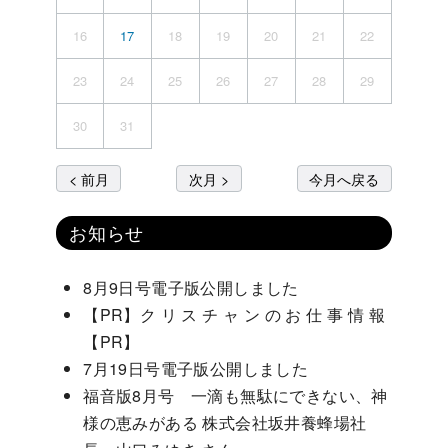
16
17
18
19
20
21
22
23
24
25
26
27
28
29
30
31
< 前月
次月 >
今月へ戻る
お知らせ
8月9日号電子版公開しました
【PR】ク リ ス チ ャ ン の お 仕 事 情 報
【PR】
7月19日号電子版公開しました
福音版8月号 一滴も無駄にできない、神
様の恵みがある 株式会社坂井養蜂場社