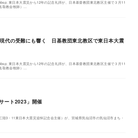
nbsp; 東日本大震災から12年の記念礼拝が、日本基督教団東北教区主催で３月11
名取教会牧師）…
現代の受難にも響く 日基教団東北教区で東日本大震
nbsp; 東日本大震災から12年の記念礼拝が、日本基督教団東北教区主催で３月11
名取教会牧師）…
ート2023」開催
宮城三陸3・11東日本大震災追悼記念会主催）が、宮城県気仙沼市の気仙沼市まち・