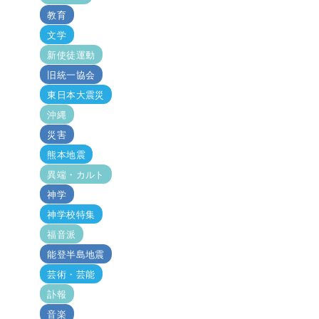
教育
文学
新使徒運動
旧統一協会
東日本大震災
沖縄
災害
熊本地震
異端・カルト
神学
神学校特集
福音派
能登半島地震
芸術・芸能
訃報
音楽