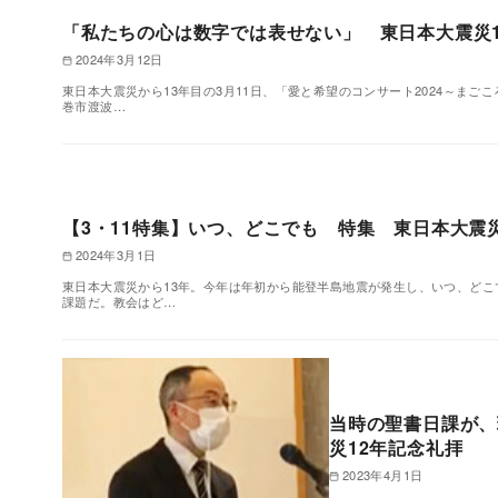
「私たちの心は数字では表せない」 東日本大震災1
2024年3月12日
東日本大震災から13年目の3月11日、「愛と希望のコンサート2024～ま
巻市渡波…
【3・11特集】いつ、どこでも 特集 東日本大震
2024年3月1日
東日本大震災から13年。今年は年初から能登半島地震が発生し、いつ、ど
課題だ。教会はど…
当時の聖書日課が、
災12年記念礼拝
2023年4月1日