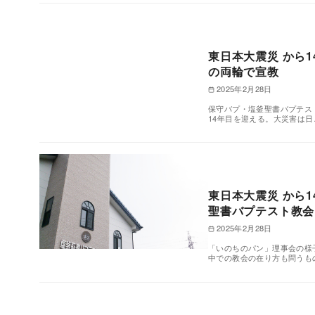
東日本大震災 から
の両輪で宣教
2025年2月28日
保守バプ・塩釜聖書バプテスト教
14年目を迎える。大災害は日
東日本大震災 から
聖書バプテスト教会
2025年2月28日
「いのちのパン」理事会の様子。
中での教会の在り方も問うも