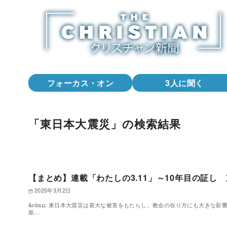
コ
ン
テ
ン
ツ
へ
フォーカス・オン
3人に聞く
移
動
「東日本大震災」の検索結果
【まとめ】連載「わたしの3.11」～10年目の証し
2025年3月2日
&nbsp; 東日本大震災は甚大な被害をもたらし、教会の在り方にも大きな
振…