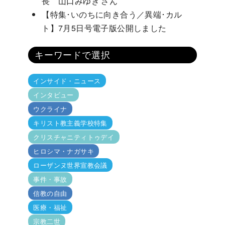
長 山口みゆき さん
【特集･いのちに向き合う／異端･カル
ト】7月5日号電子版公開しました
キーワードで選択
インサイド・ニュース
インタビュー
ウクライナ
キリスト教主義学校特集
クリスチャニティトゥデイ
ヒロシマ・ナガサキ
ローザンヌ世界宣教会議
事件・事故
信教の自由
医療・福祉
宗教二世