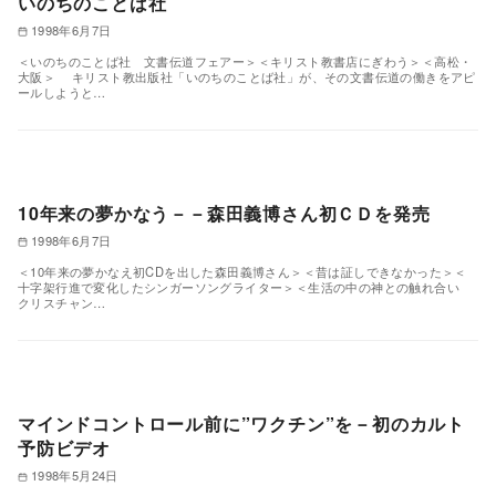
いのちのことば社
1998年6月7日
＜いのちのことば社 文書伝道フェアー＞＜キリスト教書店にぎわう＞＜高松・
大阪＞ キリスト教出版社「いのちのことば社」が、その文書伝道の働きをアピ
ールしようと…
10年来の夢かなう－－森田義博さん初ＣＤを発売
1998年6月7日
＜10年来の夢かなえ初CDを出した森田義博さん＞＜昔は証しできなかった＞＜
十字架行進で変化したシンガーソングライター＞＜生活の中の神との触れ合い
クリスチャン…
マインドコントロール前に”ワクチン”を－初のカルト
予防ビデオ
1998年5月24日