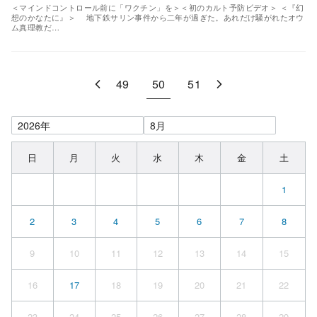
＜マインドコントロール前に「ワクチン」を＞＜初のカルト予防ビデオ＞ ＜『幻
想のかなたに』＞ 地下鉄サリン事件から二年が過ぎた。あれだけ騒がれたオウ
ム真理教だ…
49
50
51
日
月
火
水
木
金
土
1
2
3
4
5
6
7
8
9
10
11
12
13
14
15
16
17
18
19
20
21
22
23
24
25
26
27
28
29