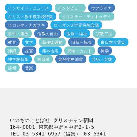
インサイド・ニュース
インタビュー
ウクライナ
キリスト教主義学校特集
クリスチャニティトゥデイ
ヒロシマ・ナガサキ
ローザンヌ世界宣教会議
事件・事故
信教の自由
医療・福祉
宗教二世
教育
文学
新使徒運動
旧統一協会
東日本大震災
沖縄
災害
熊本地震
異端・カルト
神学
神学校特集
福音派
能登半島地震
芸術・芸能
訃報
音楽
いのちのことば社 クリスチャン新聞

164-0001 東京都中野区中野2-1-5

TEL 03-5341-6957（編集） 03-5341-