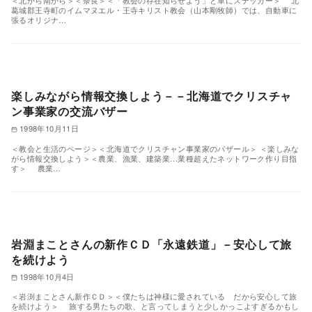
＜北から南から＞＜奈良＞＜「教会の存在知らせよう」と車にステッカー＞ 北
葛城郡王寺町のイムマヌエル・王寺キリスト教会（山本剛牧師）では、自動車に
張るオリジナ…
楽しみながら情報交換しよう－－北海道でクリスチャ
ン事業家の交流バザー
1998年10月11日
＜教会と生活のページ＞＜北海道でクリスチャン事業家のバザール＞ ＜楽しみな
がら情報交換しよう＞＜農業、漁業、建築業…業種超えたネットワーク作り目指
す＞ 農業…
岩淵まことさんの新作ＣＤ「永遠鉄道」－安心して旅
を続けよう
1998年10月4日
＜岩渕まことさん新作ＣＤ＞＜僕たちは神様に愛されている だから安心して旅
を続けよう＞ 旅する男たちの歌、と言ってしまうと少しかっこよすぎるかもし