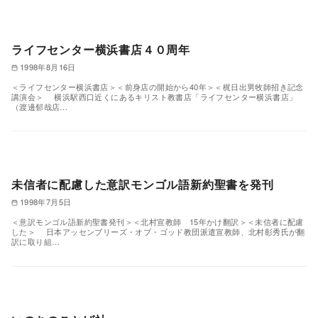
ライフセンター横浜書店４０周年
1998年8月16日
＜ライフセンター横浜書店＞＜前身店の開始から40年＞＜梶日出男牧師招き記念
講演会＞ 横浜駅西口近くにあるキリスト教書店「ライフセンター横浜書店」
（渡邊郁哉店…
未信者に配慮した意訳モンゴル語新約聖書を発刊
1998年7月5日
＜意訳モンゴル語新約聖書発刊＞＜北村宣教師 15年かけ翻訳＞＜未信者に配慮
した＞ 日本アッセンブリーズ・オブ・ゴッド教団派遣宣教師、北村彰秀氏が翻
訳に取り組…