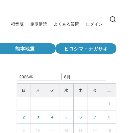
福音版
定期購読
よくある質問
ログイン
熊本地震
ヒロシマ・ナガサキ
日
月
火
水
木
金
土
1
2
3
4
5
6
7
8
9
10
11
12
13
14
15