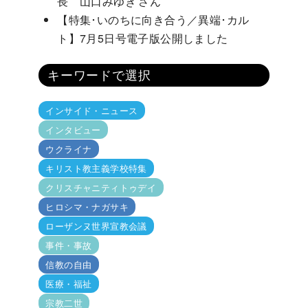
長 山口みゆき さん
【特集･いのちに向き合う／異端･カル
ト】7月5日号電子版公開しました
キーワードで選択
インサイド・ニュース
インタビュー
ウクライナ
キリスト教主義学校特集
クリスチャニティトゥデイ
ヒロシマ・ナガサキ
ローザンヌ世界宣教会議
事件・事故
信教の自由
医療・福祉
宗教二世