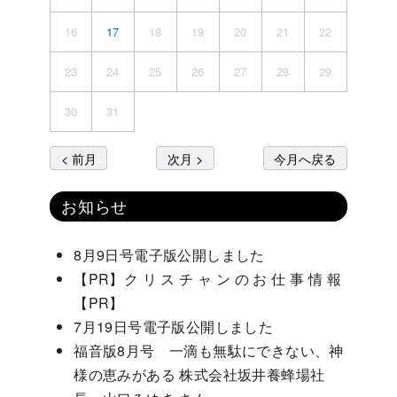
16
17
18
19
20
21
22
23
24
25
26
27
28
29
30
31
< 前月
次月 >
今月へ戻る
お知らせ
8月9日号電子版公開しました
【PR】ク リ ス チ ャ ン の お 仕 事 情 報
【PR】
7月19日号電子版公開しました
福音版8月号 一滴も無駄にできない、神
様の恵みがある 株式会社坂井養蜂場社