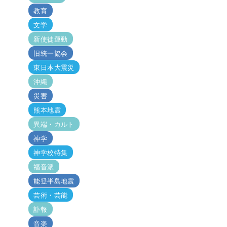
教育
文学
新使徒運動
旧統一協会
東日本大震災
沖縄
災害
熊本地震
異端・カルト
神学
神学校特集
福音派
能登半島地震
芸術・芸能
訃報
音楽