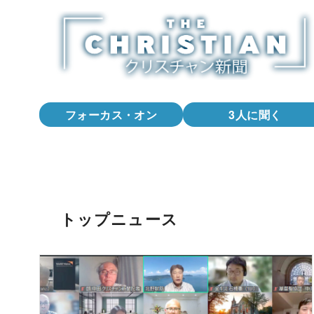
コ
ン
テ
ン
ツ
へ
フォーカス・オン
3人に聞く
移
動
トップニュース