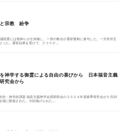
と宗教 紛争
議院選には牧師らが立候補し、一部の教会が選挙運動に参与した。一方排外主
がった。選挙結果を受けて、クリスチ…
を神学する御霊による自由の喜びから 日本福音主義
研究会から
仰的・神学的課題 福音主義神学会西部部会の２０２４年度春季研究会が５月20
会場に開催された。今回掲げられた…