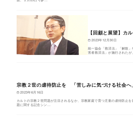
【回顧と展望】カル
2023年12月30日
統一協会「救済法」「解散」
害者救済法」が施行されたが
宗教２世の虐待防止を 「苦しみに気づける社会へ
2023年6月16日
カルトの宗教２世問題が注目されるなか、宗教家庭で育つ児童の虐待防止を
題に関する記念シン…