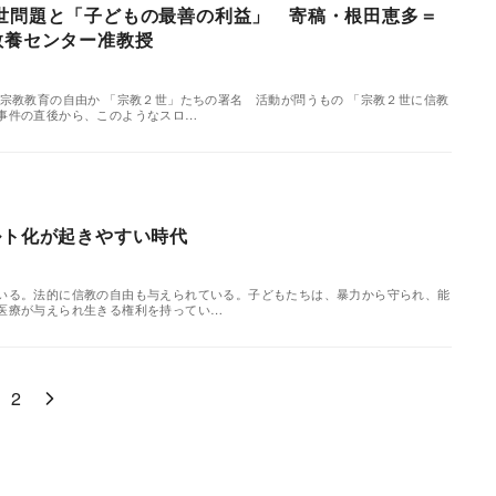
世問題と「子どもの最善の利益」 寄稿・根田恵多＝
教養センター准教授
の宗教教育の自由か 「宗教２世」たちの署名 活動が問うもの 「宗教２世に信教
事件の直後から、このようなスロ…
カルト化が起きやすい時代
いる。法的に信教の自由も与えられている。子どもたちは、暴力から守られ、能
医療が与えられ生きる権利を持ってい…
2