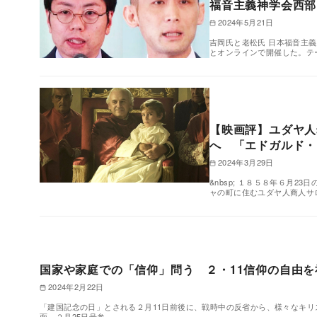
福音主義神学会西部
2024年5月21日
吉岡氏と老松氏 日本福音主義
とオンラインで開催した。テ
【映画評】ユダヤ人
へ 「エドガルド
2024年3月29日
&nbsp; １８５８年６月
ャの町に住むユダヤ人商人サ
国家や家庭での「信仰」問う ２・11信仰の自由
2024年2月22日
「建国記念の日」とされる２月11日前後に、戦時中の反省から、様々なキ
面、２月25日号参…