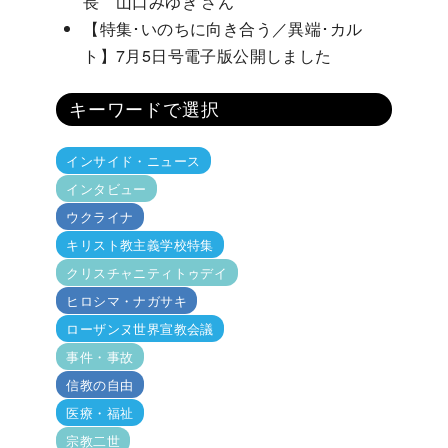
長 山口みゆき さん
【特集･いのちに向き合う／異端･カル
ト】7月5日号電子版公開しました
キーワードで選択
インサイド・ニュース
インタビュー
ウクライナ
キリスト教主義学校特集
クリスチャニティトゥデイ
ヒロシマ・ナガサキ
ローザンヌ世界宣教会議
事件・事故
信教の自由
医療・福祉
宗教二世