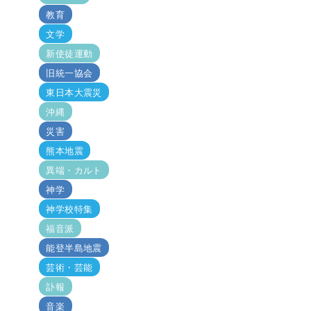
教育
文学
新使徒運動
旧統一協会
東日本大震災
沖縄
災害
熊本地震
異端・カルト
神学
神学校特集
福音派
能登半島地震
芸術・芸能
訃報
音楽