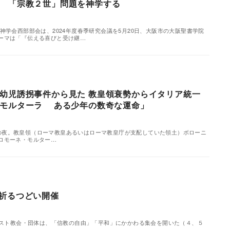
 「宗教２世」問題を神学する
神学会西部部会は、2024年度春季研究会議を5月20日、大阪市の大阪聖書学院
ーマは「『伝える喜びと受け継…
幼児誘拐事件から見た 教皇領衰勢からイタリア統一
・モルターラ ある少年の数奇な運命」
23日の夜。教皇領（ローマ教皇あるいはローマ教皇庁が支配していた領土）ボローニ
ロモーネ・モルター…
を祈るつどい開催
リスト教会・団体は、「信教の自由」「平和」にかかわる集会を開いた（４、５