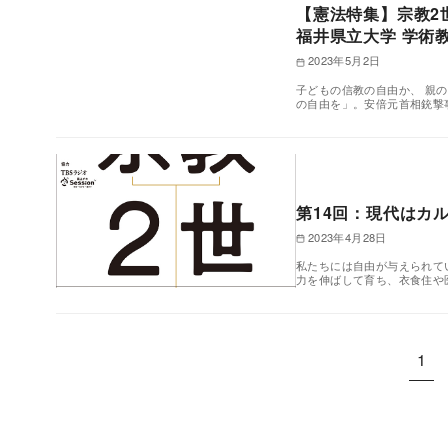
【憲法特集】宗教2
福井県立大学 学術
2023年5月2日
子どもの信教の自由か、 親
の自由を」。安倍元首相銃撃
第14回：現代は
2023年4月28日
私たちには自由が与えられて
力を伸ばして育ち、衣食住や
1