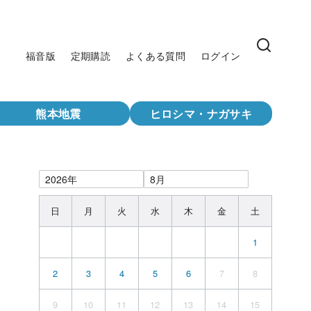
福音版
定期購読
よくある質問
ログイン
熊本地震
ヒロシマ・ナガサキ
日
月
火
水
木
金
土
1
2
3
4
5
6
7
8
9
10
11
12
13
14
15