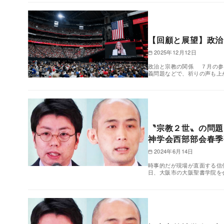
【回顧と展望】政治
2025年12月12日
政治と宗教の関係 ７月の参
義問題などで、祈りの声も上
〝宗教２世〟の問題
神学会西部部会春季
2024年6月14日
時事的だが現場が直面する信
日、大阪市の大阪聖書学院を