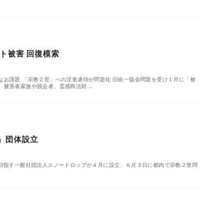
ト被害 回復模索
なお課題 「宗教２世」への児童虐待が問題化 旧統一協会問題を受け１月に「被
、被害者家族や脱会者、霊感商法対…
」団体設立
目指す一般社団法人スノードロップが４月に設立、６月３日に都内で宗教２世問