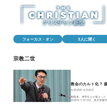
コ
ン
テ
ン
ツ
へ
フォーカス・オン
3人に聞く
移
動
宗教二世
教会のカルト化？ 
2025年12月22日
教職者、神学生らが集まった
2025年11月10日、東京