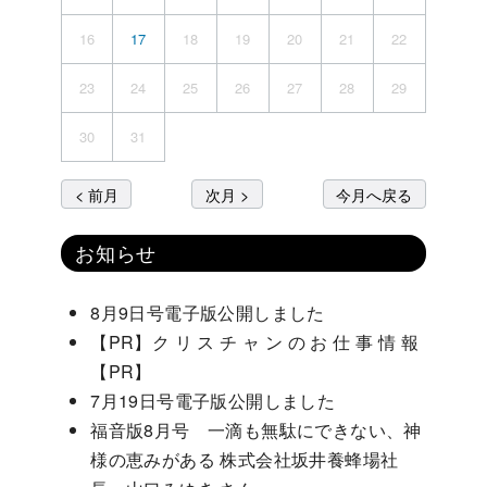
16
17
18
19
20
21
22
23
24
25
26
27
28
29
30
31
< 前月
次月 >
今月へ戻る
お知らせ
8月9日号電子版公開しました
【PR】ク リ ス チ ャ ン の お 仕 事 情 報
【PR】
7月19日号電子版公開しました
福音版8月号 一滴も無駄にできない、神
様の恵みがある 株式会社坂井養蜂場社