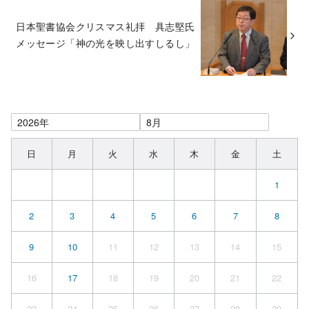
日本聖書協会クリスマス礼拝 具志堅氏
メッセージ「神の光を映し出すしるし」
日
月
火
水
木
金
土
1
2
3
4
5
6
7
8
9
10
11
12
13
14
15
16
17
18
19
20
21
22
23
24
25
26
27
28
29