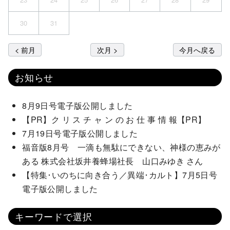
30
31
< 前月
次月 >
今月へ戻る
お知らせ
8月9日号電子版公開しました
【PR】ク リ ス チ ャ ン の お 仕 事 情 報【PR】
7月19日号電子版公開しました
福音版8月号 一滴も無駄にできない、神様の恵みが
ある 株式会社坂井養蜂場社長 山口みゆき さん
【特集･いのちに向き合う／異端･カルト】7月5日号
電子版公開しました
キーワードで選択