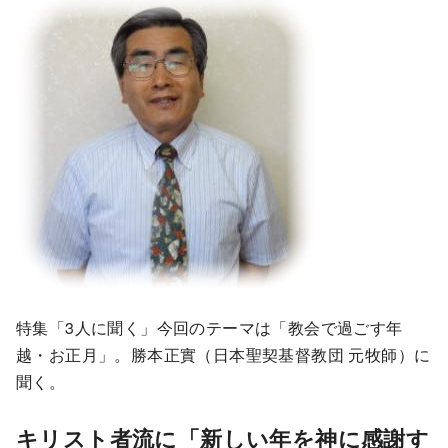
特集「3人に聞く」今回のテーマは「教会で過ごす年
越・お正月」。勝本正實（日本聖契基督教団 元牧師）に
聞く。
キリスト者流に「新しい年を神に感謝す