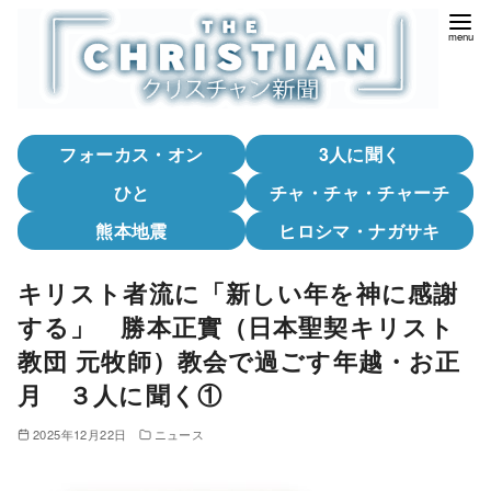
コ
ン
テ
ン
ツ
フォーカス・オン
3人に聞く
へ
移
ひと
チャ・チャ・チャーチ
動
熊本地震
ヒロシマ・ナガサキ
キリスト者流に「新しい年を神に感謝
する」 勝本正實（日本聖契キリスト
教団 元牧師）教会で過ごす年越・お正
月 ３人に聞く①
2025年12月22日
ニュース