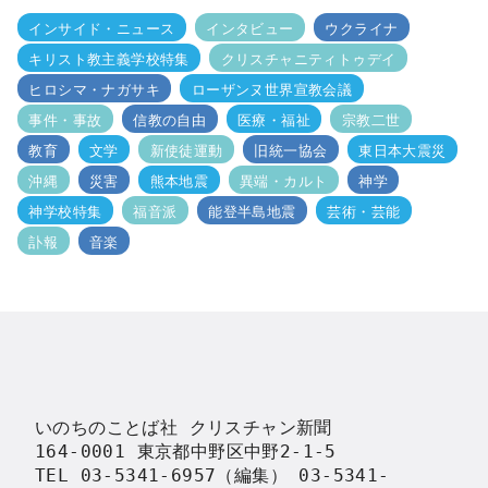
インサイド・ニュース
インタビュー
ウクライナ
キリスト教主義学校特集
クリスチャニティトゥデイ
ヒロシマ・ナガサキ
ローザンヌ世界宣教会議
事件・事故
信教の自由
医療・福祉
宗教二世
教育
文学
新使徒運動
旧統一協会
東日本大震災
沖縄
災害
熊本地震
異端・カルト
神学
神学校特集
福音派
能登半島地震
芸術・芸能
訃報
音楽
いのちのことば社 クリスチャン新聞

164-0001 東京都中野区中野2-1-5

TEL 03-5341-6957（編集） 03-5341-