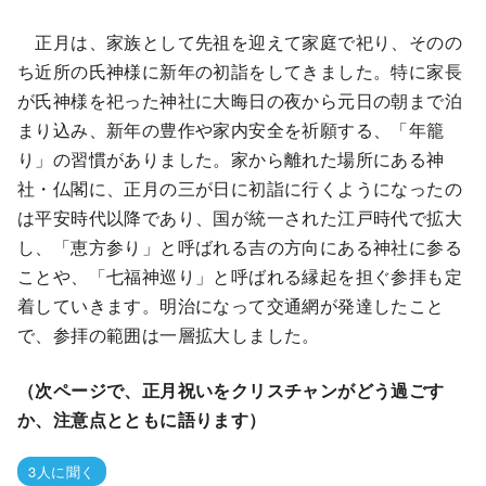
正月は、家族として先祖を迎えて家庭で祀り、そのの
ち近所の氏神様に新年の初詣をしてきました。特に家長
が氏神様を祀った神社に大晦日の夜から元日の朝まで泊
まり込み、新年の豊作や家内安全を祈願する、「年籠
り」の習慣がありました。家から離れた場所にある神
社・仏閣に、正月の三が日に初詣に行くようになったの
は平安時代以降であり、国が統一された江戸時代で拡大
し、「恵方参り」と呼ばれる吉の方向にある神社に参る
ことや、「七福神巡り」と呼ばれる縁起を担ぐ参拝も定
着していきます。明治になって交通網が発達したこと
で、参拝の範囲は一層拡大しました。
（次ページで、正月祝いをクリスチャンがどう過ごす
か、注意点とともに語ります）
3人に聞く