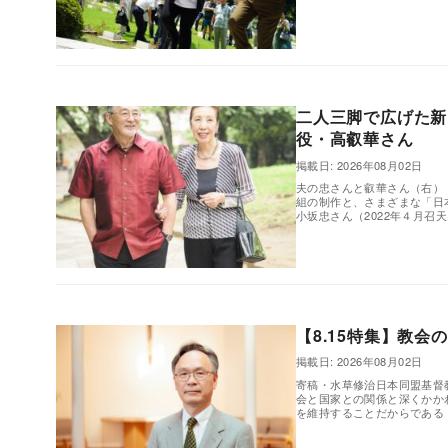
,
二人三脚で広げた新
役・高叡華さん
掲載日: 2026年08月02日
夫の忠さんと叡華さん（右）
組の制作と、さまざまな「日
小坂忠さん（2022年４月召天.
,
【8.15特集】教
掲載日: 2026年08月02日
寄稿・水草修治日本同盟基督
会と国家との関係と深くかか
を維持することだからである（ロ