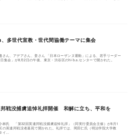
en、多世代宣教・世代間協働テーマに集会
邉さん、アデアさん、姜さん 「日本ローザンヌ運動」による、若手リーダー
一日集会」が8月2日の午後、東京・渋谷区のhi-b.a.センターで開かれた。
連邦戦没捕虜追悼礼拝開催 和解に立ち、平和を
小林氏 「第32回英連邦戦没捕虜追悼礼拝」（同実行委員会主催）が8月1
区の英連邦戦没者墓苑で開かれた。礼拝では、岡田仁氏（明治学院大学教
...