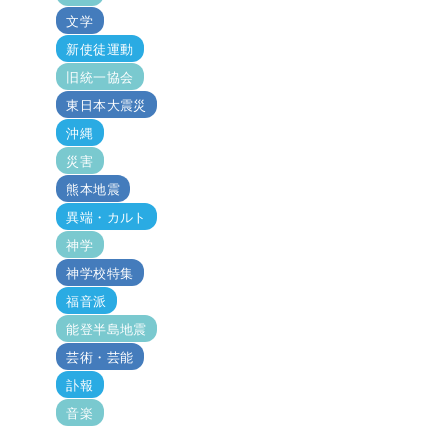
文学
新使徒運動
旧統一協会
東日本大震災
沖縄
災害
熊本地震
異端・カルト
神学
神学校特集
福音派
能登半島地震
芸術・芸能
訃報
音楽