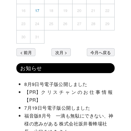
16
17
18
19
20
21
22
23
24
25
26
27
28
29
30
31
< 前月
次月 >
今月へ戻る
お知らせ
8月9日号電子版公開しました
【PR】ク リ ス チ ャ ン の お 仕 事 情 報
【PR】
7月19日号電子版公開しました
福音版8月号 一滴も無駄にできない、神
様の恵みがある 株式会社坂井養蜂場社