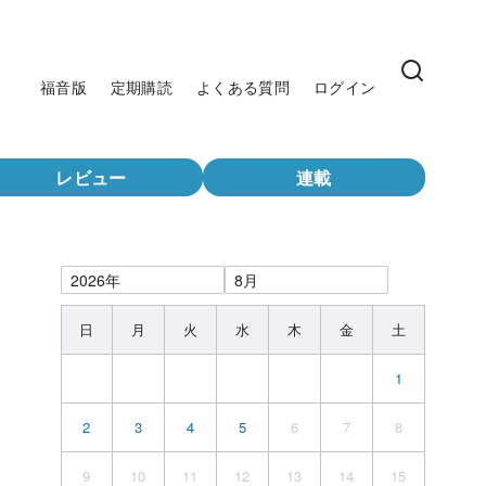
福音版
定期購読
よくある質問
ログイン
レビュー
連載
日
月
火
水
木
金
土
1
2
3
4
5
6
7
8
9
10
11
12
13
14
15