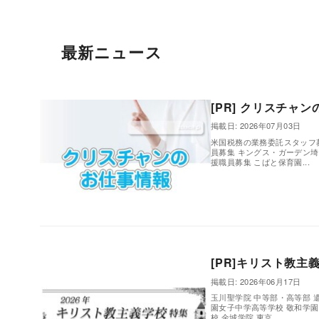
最新ニュース
[PR] クリスチャ
掲載日: 2026年07月03日
米国税務の業務委託スタッフ
員募集 キングス・ガーデン
援職員募集 こばと保育園...
,
[PR]キリスト教主
掲載日: 2026年06月17日
玉川聖学院 中等部・高等部 
園女子中学高等学校 敬和学園
校 金城学院 東京...