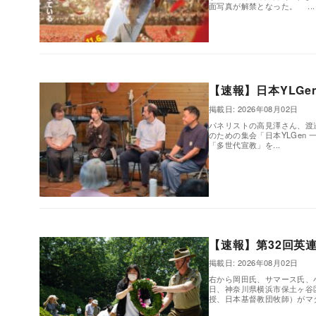
面写真が解禁となった。 ...
,
【速報】日本YLG
掲載日: 2026年08月02日
パネリストの高見澤さん、渡
のための集会「日本YLGen 
「多世代宣教」を...
,
【速報】第32回英
掲載日: 2026年08月02日
右から岡田氏、サマース氏、
日、神奈川県横浜市保土ヶ谷
授、日本基督教団牧師）がマタイ