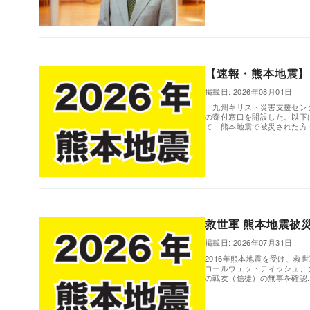
,
【速報・熊本地震】
掲載日: 2026年08月01日
九州キリスト災害支援センタ
の寄付窓口を開設した。以下
て 熊本地震で被災された方々の
,
救世軍 熊本地震被
掲載日: 2026年07月31日
2016年熊本地震を受け、救
コールウェットティッシュ、
の戦友（信徒）の無事を確認..