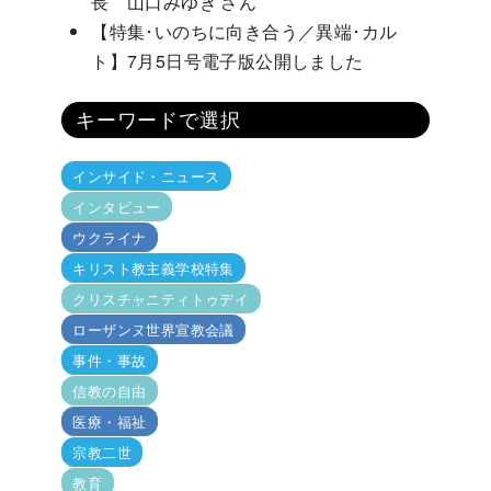
長 山口みゆき さん
【特集･いのちに向き合う／異端･カル
ト】7月5日号電子版公開しました
キーワードで選択
インサイド・ニュース
インタビュー
ウクライナ
キリスト教主義学校特集
クリスチャニティトゥデイ
ローザンヌ世界宣教会議
事件・事故
信教の自由
医療・福祉
宗教二世
教育