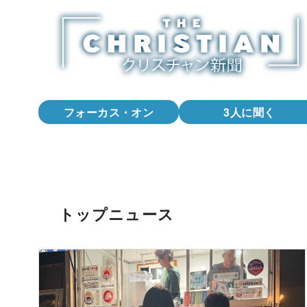
コ
ン
テ
ン
ツ
へ
フォーカス・オン
3人に聞く
移
動
トップニュース