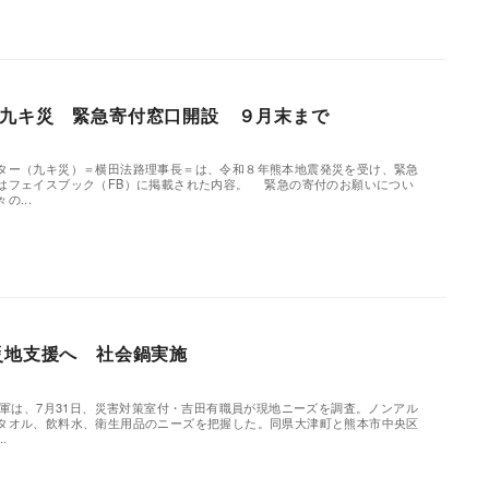
九キ災 緊急寄付窓口開設 ９月末まで
ー（九キ災）＝横田法路理事長＝は、令和８年熊本地震発災を受け、緊急
はフェイスブック（FB）に掲載された内容。 緊急の寄付のお願いについ
...
災地支援へ 社会鍋実施
世軍は、7月31日、災害対策室付・吉田有職員が現地ニーズを調査。ノンアル
タオル、飲料水、衛生用品のニーズを把握した。同県大津町と熊本市中央区
.