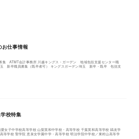
ンのお仕事情報
募集 ATMT会計事務所 川越キングス・ガーデン 地域包括支援センター職
埼玉 新卒職員募集（既卒者可） キングスガーデン埼玉 新卒・既卒 包括支
義学校特集
遺愛女子中学校高等学校 山梨英和中学校・高等学校 千葉英和高等学校 鷗友学
高等学校 聖学院 恵泉女学園中学・高等学校 明治学院中学校／東村山高等学