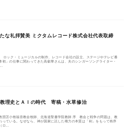
たな礼拝賛美 ミクタムレコード株式会社代表取締
 ロック・ミュージカルの制作、レコード会社の設立、ステージやテレビ番
本初」の仕事に関わってきた高叡華さんは、夫のシンガーソングライター・
..
会の教理史とＡＩの時代 寄稿・水草修治
教団苫小牧福音教会牧師、北海道聖書学院教師 序 教会と戦争の問題は、教
わっている。なぜなら、神が国家に託した権力の本質は「剣」をもって秩序
...