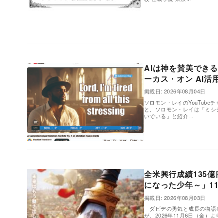
,
AIは神を賛美でき
ーカス・オン AI活
掲載日: 2026年08月04日
ソロモン・レイのYouTube
と、ソロモン・レイは「ミシ
いでいる」と紹介...
,
全米興行成績135億
になった少年～」1
掲載日: 2026年08月03日
ダビデの勇気と成長の物語を
が、2026年11月6日（金