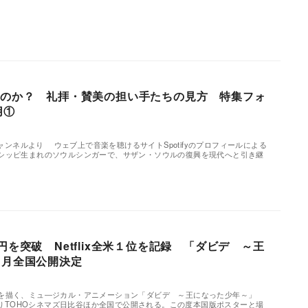
るのか？ 礼拝・賛美の担い手たちの見方 特集フォ
用①
チャンネルより ウェブ上で音楽を聴けるサイトSpotifyのプロフィールによる
シッピ生まれのソウルシンガーで、サザン・ソウルの復興を現代へと引き継
円を突破 Netflix全米１位を記録 「ダビデ ～王
1月全国公開決定
描く、ミュ―ジカル・アニメーション「ダビデ ～王になった少年～」
）よりTOHOシネマズ日比谷ほか全国で公開される。この度本国版ポスターと場