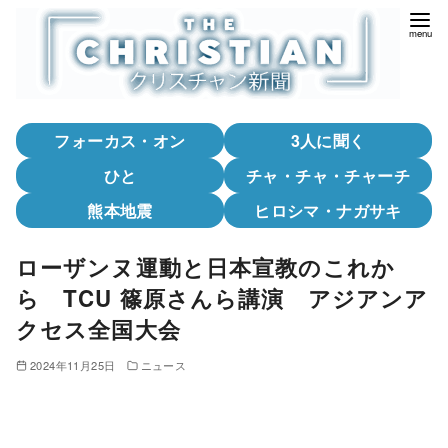
コ
ン
テ
ン
ツ
フォーカス・オン
3人に聞く
へ
移
ひと
チャ・チャ・チャーチ
動
熊本地震
ヒロシマ・ナガサキ
ローザンヌ運動と日本宣教のこれか
ら TCU 篠原さんら講演 アジアンア
クセス全国大会
2024年11月25日
ニュース