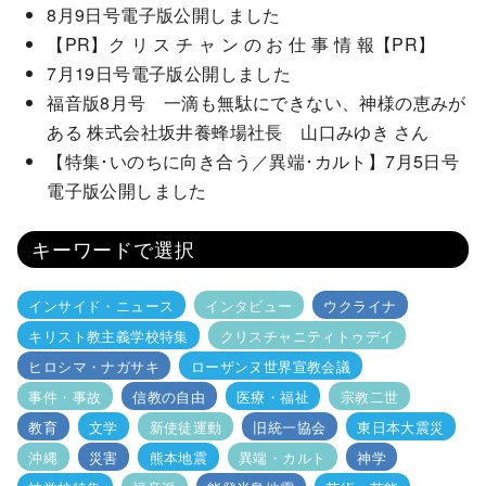
8月9日号電子版公開しました
【PR】ク リ ス チ ャ ン の お 仕 事 情 報【PR】
7月19日号電子版公開しました
福音版8月号 一滴も無駄にできない、神様の恵みが
ある 株式会社坂井養蜂場社長 山口みゆき さん
【特集･いのちに向き合う／異端･カルト】7月5日号
電子版公開しました
キーワードで選択
インサイド・ニュース
インタビュー
ウクライナ
キリスト教主義学校特集
クリスチャニティトゥデイ
ヒロシマ・ナガサキ
ローザンヌ世界宣教会議
事件・事故
信教の自由
医療・福祉
宗教二世
教育
文学
新使徒運動
旧統一協会
東日本大震災
沖縄
災害
熊本地震
異端・カルト
神学