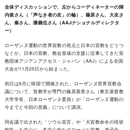
全体ディスカッションで、左からコーディネーターの陣
内俊さん（「声なき者の友」の輪）、篠原さん、大友さ
ん、秦さん、播義也さん（AAJナショナルディレクタ
ー）
ローザンヌ運動の世界宣教の視点と日本の宣教をどうつ
なぐか。日本の宣教、教会形成の支援に従事してきた宣
教団体アジアンアクセス・ジャパン（AAJ）による全国
大会が11月25日から始まった。
初日は9月に韓国で開催された、ローザンヌ世界宣教会
議について、宣教学が専門の篠原基章さん（東京基督教
大学学長、日本ローザンヌ委員）が「ローザンヌ運動の
今までと今回の意義」について講演。
同会議で出された「ソウル宣言」や「大宣教命令の現状
報告」を中心に、多中心的なグローバル宣教、弟子化、