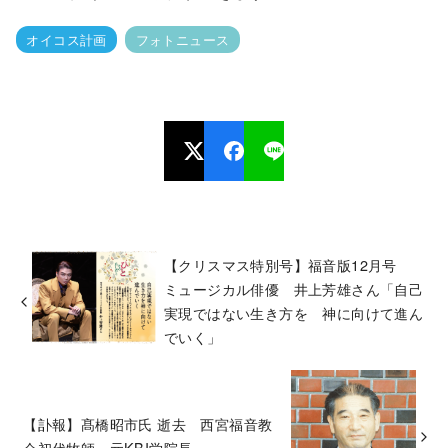
オイコス計画
フォトニュース
【クリスマス特別号】福音版12月号
ミュージカル俳優 井上芳雄さん「自己
実現ではない生き方を 神に向けて進ん
でいく」
【訃報】髙橋昭市氏 逝去 西宮福音教
会初代牧師、元KBI学院長