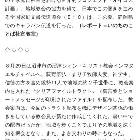
計画」。地域教会の協力を得て、日本でこの働きを進め
る全国家庭文書伝道協会（ＥＨＣ）は、この夏、静岡県
でのキャラバン伝道を行った。
（レポート＝いのちのこ
とば社宣教室）
◇ ◇ ◇ ◇
８月29日は沼津市の沼津シオン・キリスト教会インマヌ
エルチャペルへ。荻野倍弘・まり子牧師夫妻、神学生、
信徒の方を含め総勢11人で地域の約２千世帯に、教会案
内を入れた〝クリアファイルトラクト〟（御言葉とショ
ートメッセージが印刷されたファイル）を配布した。教
会案内は、今回のトラクト配布を機にデザイン関係の働
きをしている教会員が新たに作成してくれた。暑い中で
の配布だったが、地域を歩くことでよりその地域を深く
知る機会となり、また、よき交わりの時にもなった。