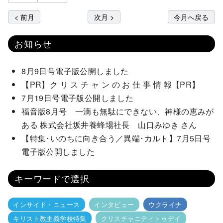
< 前月
次月 >
今月へ戻る
お知らせ
8月9日号電子版公開しました
【PR】ク リ ス チ ャ ン の お 仕 事 情 報【PR】
7月19日号電子版公開しました
福音版8月号 一滴も無駄にできない、神様の恵みが
ある 株式会社坂井養蜂場社長 山口みゆき さん
【特集･いのちに向き合う／異端･カルト】7月5日号
電子版公開しました
キーワードで選択
インサイド・ニュース
インタビュー
ウクライナ
キリスト教主義学校特集
クリスチャニティトゥデイ