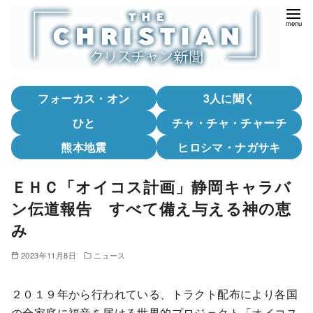
コ
ン
テ
ン
ツ
フォーカス・オン
3人に聞く
へ
移
ひと
チャ・チャ・チャーチ
動
熊本地震
ヒロシマ・ナガサキ
ＥＨＣ「オイコス計画」静岡キャラバ
ン伝道報告 すべて備え与える神の恵
み
2023年11月8日
ニュース
２０１９年から行われている、トラクト配布により各国
の全家庭に福音を届ける世界的プロジェクト「オイコス