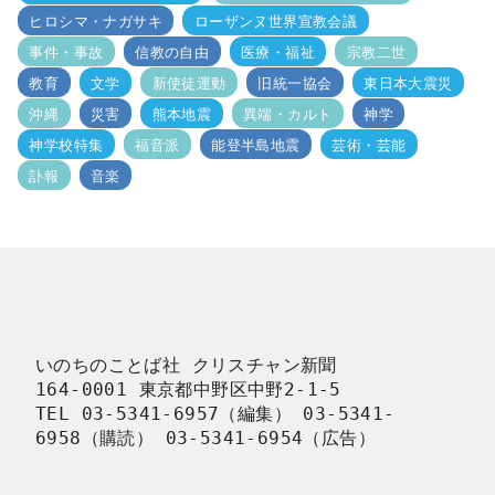
ヒロシマ・ナガサキ
ローザンヌ世界宣教会議
事件・事故
信教の自由
医療・福祉
宗教二世
教育
文学
新使徒運動
旧統一協会
東日本大震災
沖縄
災害
熊本地震
異端・カルト
神学
神学校特集
福音派
能登半島地震
芸術・芸能
訃報
音楽
いのちのことば社 クリスチャン新聞

164-0001 東京都中野区中野2-1-5

TEL 03-5341-6957（編集） 03-5341-
6958（購読） 03-5341-6954（広告）