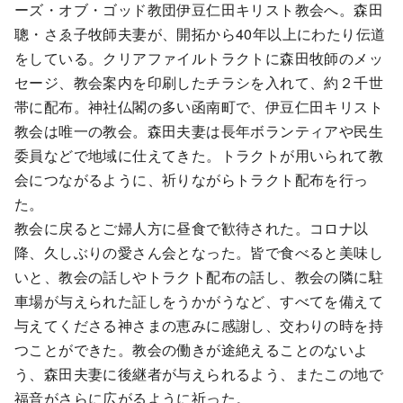
ーズ・オブ・ゴッド教団伊豆仁田キリスト教会へ。森田
聰・さゑ子牧師夫妻が、開拓から40年以上にわたり伝道
をしている。クリアファイルトラクトに森田牧師のメッ
セージ、教会案内を印刷したチラシを入れて、約２千世
帯に配布。神社仏閣の多い函南町で、伊豆仁田キリスト
教会は唯一の教会。森田夫妻は長年ボランティアや民生
委員などで地域に仕えてきた。トラクトが用いられて教
会につながるように、祈りながらトラクト配布を行っ
た。
教会に戻るとご婦人方に昼食で歓待された。コロナ以
降、久しぶりの愛さん会となった。皆で食べると美味し
いと、教会の話しやトラクト配布の話し、教会の隣に駐
車場が与えられた証しをうかがうなど、すべてを備えて
与えてくださる神さまの恵みに感謝し、交わりの時を持
つことができた。教会の働きが途絶えることのないよ
う、森田夫妻に後継者が与えられるよう、またこの地で
福音がさらに広がるように祈った。