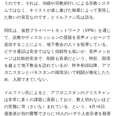
うのです。それは、功績や宗教的行いによる宗教システ
ムではなく、キリストが成し遂げた御業によって実現し
た救いの宣言なのです」とイルファン氏は語る。
同氏は、仮想プライベートネットワーク（VPN）を通じ
て、説教やディスカッションの質疑を音声メッセージで
送信することにより、地下教会の人々を指導している。
ビデオ通話は安全ではなく信頼性も低いが、音声メッセ
ージは比較的安全で、削除も容易だという。時折、国境
を越えて地下教会を訪れているが、昨年初頭以降、アフ
ガニスタンとパキスタンの国境沿いで戦闘が激化したた
め、入国できていない。
イルファン氏によると、アフガニスタンのクリスチャン
は非常に多くの課題に直面しており、数え切れないほど
の苦難に苛（さいな）まれている、という。4月16日、
過激派が別の襲撃でさらに10人のハザラ人改宗者を殺害