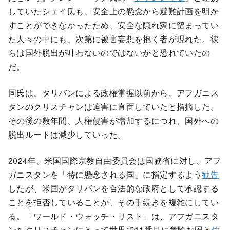
していたシェイ氏も、安全上の懸念から避難計画を明か
すことができなかったため、安全な隠れ家に留まってい
た人々の中にも、次第に被害妄想を抱く者が現れた。彼
らは国外脱出が叶わないのではないかと恐れていたの
だ。
同氏は、タリバンによる政権掌握以前から、アフガニス
タンのクリスチャンは迫害に直面していたと指摘した。
その後の数年間、人権侵害が増加するにつれ、国外への
脱出ルートは減少していった。
2024年、米国国際宗教自由委員会は国務省に対し、アフ
ガニスタンを「特に懸念される国」に指定するよう
勧告
したが、米国がタリバンを合法的な政府として承認する
ことを拒否していることが、その手続きを複雑にしてい
る。「ワールド・ウォッチ・リスト」は、アフガニスタ
ンをクリスチャンにとって世界で11番目に危険な国と
位