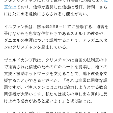
置付け
ており、信仰が露見した信徒は殴打、拷問、さら
には死に至る危険にさらされる可能性が高い。
イルファン氏は、黙示録2章8～11節に登場する、迫害を
受けながらも忠実な信徒たちであるスミルナの教会や、
ダニエルの生涯について説教することで、アフガニスタ
ンのクリスチャンを励ましている。
ヴェルドカンプ氏は、クリスチャンは自国の法制度の中
で迫害された信徒のための亡命ルートを提唱し、地下の
支援・援助ネットワークを支えることで、地下教会を支
援することができると述べた。「それは非常に困難な課
題ですが、パキスタンにはこれに協力しようとする教会
関係者が大勢います。私たちは彼らの申し出を真剣に受
け止める必要があると思います」と彼は語った。