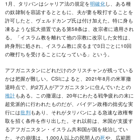
1月、タリバンはシャリア法の規定を
明確化
し、ある種
の奴隷制を容認するとともに、夫が妻を殴打することを
許可したと、ヴェルドカンプ氏は付け加えた。特に身も
凍るような拡大措置である第58条は、改宗者に適用され
る。「イスラム教を離れて他の宗教に改宗した女性は、
終身刑に処され、イスラム教に戻るまで3日ごとに10回
の鞭打ちを受けることになっている」という。
アフガニスタンにどれだけのクリスチャンが残っている
かは把握が難しい。CSIによると、2021年8月の米軍撤
退時点で、約2万人がアフガニスタンに住んでいたとの
推計
もある。この撤退は、20年にわたる戦争疲れの末に
超党派的に行われたものだが、バイデン政権の拙劣な実
行には
批判
もあり、それがタリバンによる急速な政権奪
取を招く条件を作り出した。それ以前は、米国が支援す
るアフガニスタン・イスラム共和国が国を統治してい
た。その崩壊は、1,000人以上の民間人の
死
や、広範囲