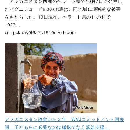
アフガニスタン西部のヘラート県で10月7日に発生し
たマグニチュード6.3の地震は、同地域に壊滅的な被害
をもたらした。10日現在、ヘラート県の11の村で
1023…
xn--pckuay0l6a7c1910dfvzb.com
アフガニスタン政変から２年 WVJコミットメント再表
明「子どもらに必要なのは撤退でなく緊急支援」