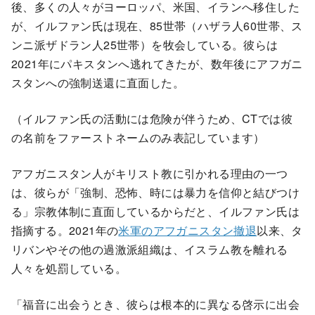
後、多くの人々がヨーロッパ、米国、イランへ移住した
が、イルファン氏は現在、85世帯（ハザラ人60世帯、ス
ンニ派ザドラン人25世帯）を牧会している。彼らは
2021年にパキスタンへ逃れてきたが、数年後にアフガニ
スタンへの強制送還に直面した。
（イルファン氏の活動には危険が伴うため、CTでは彼
の名前をファーストネームのみ表記しています）
アフガニスタン人がキリスト教に引かれる理由の一つ
は、彼らが「強制、恐怖、時には暴力を信仰と結びつけ
る」宗教体制に直面しているからだと、イルファン氏は
指摘する。2021年の
米軍のアフガニスタン撤退
以来、タ
リバンやその他の過激派組織は、イスラム教を離れる
人々を処罰している。
「福音に出会うとき、彼らは根本的に異なる啓示に出会