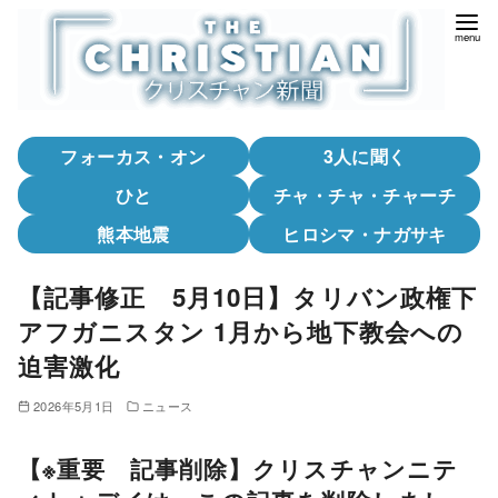
コ
ン
テ
ン
ツ
フォーカス・オン
3人に聞く
へ
移
ひと
チャ・チャ・チャーチ
動
熊本地震
ヒロシマ・ナガサキ
【記事修正 5月10日】タリバン政権下
アフガニスタン 1月から地下教会への
迫害激化
2026年5月1日
ニュース
【※重要 記事削除】クリスチャンニテ