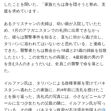
したことを聞いた。「家族たちは身を隠そうと努め、支
援を求めています」
あるクリスチャンの夫婦は、幼い娘が入院していたた
め、1月のアフガニスタンでの礼拝に出席できなかっ
た。彼らは襲撃事件を知ると、直ちに街から逃げ出し、
タリバンに追われてはいないかと恐れている、と連絡し
てきた。襲撃者たちは教会から18歳と21歳の姉妹を拉致
したという。この女性たちの両親と、4歳前後の男の子
を含む3人のきょうだいは、全員この襲撃で命を落とし
た。
イルファン氏は、タリバンによる政権掌握を受けてパキ
スタンへ逃れたこの家族に、約4年前に洗礼を授けたこ
とを振り返った。洗礼式の写真には、小さなビニールプ
ールに立つ少女たちの父親の隣に、イルファン氏が写っ
ている。その後、パキスタン政府が不法滞在外国人の
強