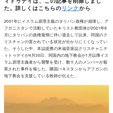
ィトゥデイは、この記事を削除しまし
た。詳しくはこちらの
リンク
から
2001年にイスラム原理主義のタリバン政権が崩壊し、ア
フガニスタンで活動していたキリスト教団体が2021年8
月にタリバンの政権復帰に伴い退去して以来、同国のク
リスチャンの置かれている状況が分かりにくくなってい
た。そうした中、本誌提携の米福音派誌クリスチャニテ
ィトゥデイが4月30日、同国内の地下教会が1月以降イス
ラム原理主義者から襲撃を受け、数十人のメンバーが殺
害された事件を報じた。隣国パキスタンからアフガンの
地下教会を支援している牧師が伝えた。