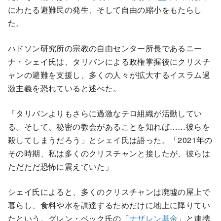
にわたる避難民の発生、そして自由の縮小をもたらし
た。
ハドソン研究所の宗教の自由センター所長であるニー
ナ・シェイ氏は、タリバンによる政権掌握後にクリスチ
ャンの避難を支援し、多くの人々が拡大するイスラム過
激主義を恐れていると述べた。
「タリバンよりもさらに過激なテロ組織が活動してい
る。そして、秘密の教会があることを知れば……彼らを
殺してしまうだろう」とシェイ氏は語った。「2021年の
その時期、私は多くのクリスチャンと接したが、彼らは
ただただ恐怖に震えていた」
シェイ氏によると、多くのクリスチャンは廃墟の屋上で
暮らし、食料や水を調達するためだけに地上に降りてい
たという。グレン・ベック氏の「
ナザレン基金
」と連携