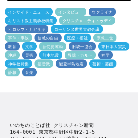
インサイド・ニュース
インタビュー
ウクライナ
キリスト教主義学校特集
クリスチャニティトゥデイ
ヒロシマ・ナガサキ
ローザンヌ世界宣教会議
事件・事故
信教の自由
医療・福祉
宗教二世
教育
文学
新使徒運動
旧統一協会
東日本大震災
沖縄
災害
熊本地震
異端・カルト
神学
神学校特集
福音派
能登半島地震
芸術・芸能
訃報
音楽
いのちのことば社 クリスチャン新聞

164-0001 東京都中野区中野2-1-5
