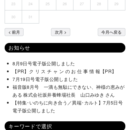
23
24
25
26
27
28
29
30
31
< 前月
次月 >
今月へ戻る
お知らせ
8月9日号電子版公開しました
【PR】ク リ ス チ ャ ン の お 仕 事 情 報【PR】
7月19日号電子版公開しました
福音版8月号 一滴も無駄にできない、神様の恵みが
ある 株式会社坂井養蜂場社長 山口みゆき さん
【特集･いのちに向き合う／異端･カルト】7月5日号
電子版公開しました
キーワードで選択