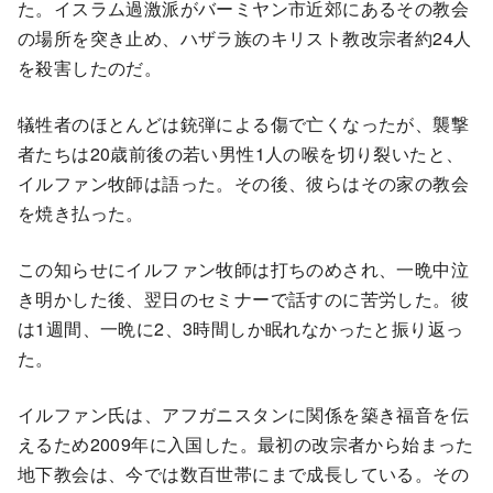
た。イスラム過激派がバーミヤン市近郊にあるその教会
の場所を突き止め、ハザラ族のキリスト教改宗者約24人
を殺害したのだ。
犠牲者のほとんどは銃弾による傷で亡くなったが、襲撃
者たちは20歳前後の若い男性1人の喉を切り裂いたと、
イルファン牧師は語った。その後、彼らはその家の教会
を焼き払った。
この知らせにイルファン牧師は打ちのめされ、一晩中泣
き明かした後、翌日のセミナーで話すのに苦労した。彼
は1週間、一晩に2、3時間しか眠れなかったと振り返っ
た。
イルファン氏は、アフガニスタンに関係を築き福音を伝
えるため2009年に入国した。最初の改宗者から始まった
地下教会は、今では数百世帯にまで成長している。その