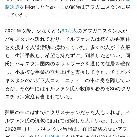
制送還
を開始したため、この家族はアフガニスタンに戻
っていた。
2021年以降、少なくとも
60万人
のアフガニスタン人が
パキスタンへ逃れており、イルファン氏は彼らの再定住
を支援する人道活動に携わっていた。多くの人が「衣服
も、生活手段も、希望も持たずに」到着したといい、同
氏はパキスタン国内のネットワークを通じて住居を確保
し、小規模な事業の立ち上げを支援してきた。多くがパ
キスタンのハザラ人コミュニティーの中に身を隠してい
るが、その中にはイルファン氏が牧師を務める35のクリ
スチャン家庭も含まれている。
難民の中にはすでにクリスチャンだった人もいれば、イ
ルファン氏の説教に触れて改宗した人もいた。しかし
2023年11月、パキスタン当局は、在留資格のないアフ
ガニスタン難民を
国外退去
させるため全国的な取り締ま