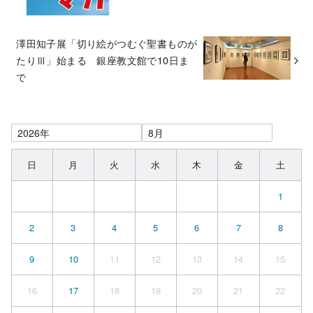
澤田知子展「切り絵がつむぐ聖書ものが
たりⅢ」始まる 銀座教文館で10日ま
で
日
月
火
水
木
金
土
1
2
3
4
5
6
7
8
9
10
11
12
13
14
15
16
17
18
19
20
21
22