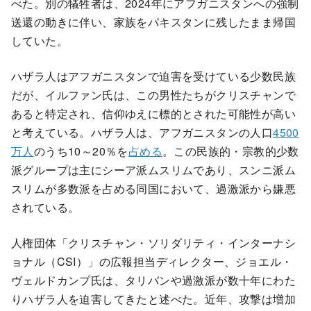
べた。別の犠牲者は、2024年にアフガニスタンへの強制
送還の動きに伴い、家族をパキスタンに残したまま帰国
していた。
ハザラ人はアフガニスタンで迫害を受けている少数民族
だが、イルファン氏は、この男性たちがクリスチャンで
あると特定され、信仰ゆえに標的とされた可能性が高い
と考えている。ハザラ人は、アフガニスタンの人口
4500
万人
のうち10～20％を
占める
。この民族的・宗教的少数
派グループは主にシーア派ムスリムであり、スンニ派ム
スリムが多数派を占める同国において、過激派から嫌悪
されている。
人権団体「クリスチャン・ソリダリティ・インターナシ
ョナル（CSI）」の広報担当ディレクター、ジョエル・
ヴェルドカンプ氏は、タリバンや過激派が数十年にわた
りハザラ人を迫害してきたと述べた。近年、攻撃は増加