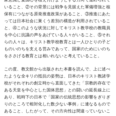
いること、②その背景には戦争を見据えた軍備増強と核
保有につながる原発推進政策があること、③推進にあた
っては日本社会に巣くう差別の構造が利用されているこ
と、④このような状況に対してキリスト教学校の教職員
を中心に抗議の声をあげている人々がいること、⑤それ
らの人々は、キリスト教学校教育とは一人ひとりの子ど
ものいのちを支える営みであって、国家のためにいのち
をささげる教育とは相いれないと考えていること。
この度、教文館から出版された本書を読んで、上に述べ
たような全キリの抵抗の姿勢は、日本のキリスト教諸学
校がそれぞれの創立時から直面してきた「宗教的存在で
ある天皇を中心とした国体思想」との闘いの延長線上に
あり、戦時下の日本で「国家の伝統思想の影響をぎりぎ
りのところで相対化した数少ない事例」に連なるもので
あること、したがって、その方向性は間違っていないこ