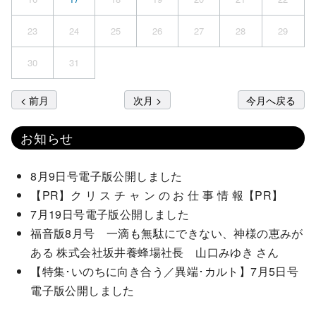
23
24
25
26
27
28
29
30
31
< 前月
次月 >
今月へ戻る
お知らせ
8月9日号電子版公開しました
【PR】ク リ ス チ ャ ン の お 仕 事 情 報【PR】
7月19日号電子版公開しました
福音版8月号 一滴も無駄にできない、神様の恵みが
ある 株式会社坂井養蜂場社長 山口みゆき さん
【特集･いのちに向き合う／異端･カルト】7月5日号
電子版公開しました