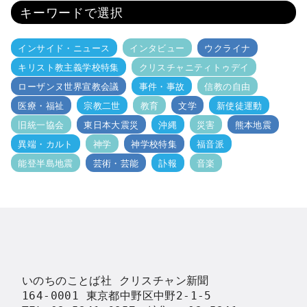
キーワードで選択
インサイド・ニュース
インタビュー
ウクライナ
キリスト教主義学校特集
クリスチャニティトゥデイ
ローザンヌ世界宣教会議
事件・事故
信教の自由
医療・福祉
宗教二世
教育
文学
新使徒運動
旧統一協会
東日本大震災
沖縄
災害
熊本地震
異端・カルト
神学
神学校特集
福音派
能登半島地震
芸術・芸能
訃報
音楽
いのちのことば社 クリスチャン新聞

164-0001 東京都中野区中野2-1-5
