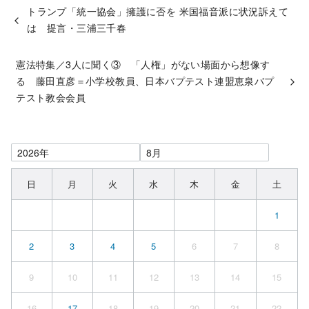
トランプ「統一協会」擁護に否を 米国福音派に状況訴えて
は 提言・三浦三千春
憲法特集／3人に聞く③ 「人権」がない場面から想像す
る 藤田直彦＝小学校教員、日本バプテスト連盟恵泉バプ
テスト教会会員
日
月
火
水
木
金
土
1
2
3
4
5
6
7
8
9
10
11
12
13
14
15
16
17
18
19
20
21
22