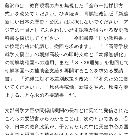
藤沢市は、教育現場の声を無視した『全市一括採択方
式』を改めてください。ひき続き、育鵬社改訂版『新編
新しい日本の歴史・公民』は採択しないでください。ア
ジアの一員としてふさわしい歴史認識が得られる歴史教
科書を採択してください」、「令和書籍『国史教科書』
の検定合格に抗議し、撤回を求めます」、「『高等学校
就学支援金』の朝鮮高校への即時支給と『幼保無償化』
の朝鮮幼稚園への適用、また『３・29通知』を撤回して
朝鮮学園への補助金支給を再開することを求める要請
書」、「沖縄に対する差別政策を改め、平和のために働
いてください」、「原発再稼働、新設をやめ、原発を廃
止することを求める要請書」だ。
文部科学大臣や関係諸機関の長などに宛てて発信された
これらの要望書からわかることは、次の５点である。①
今、日本の教育政策が、子どもたちの中に天皇中心の国
家意識と愛国心を植え付けようとする方向で進められて