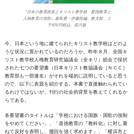
『日本の教育政策とキリスト教学校 愛国教育と
人格教育の攻防』森島豊・伊藤悟編、教文館、２
千970円税込、四六版
今、日本という地に建てられたキリスト教学校はどのよ
うな状況に置かれているのだろうか。昨年８月、全国キ
リスト教学校人権教育研究協議会（全キリ）総会で採択
された七つの要望書（日本キリスト教協議会［ＮＣＣ］
教育部も一部連名）がそれを端的に説明していると思う
ので、以下に表題を紹介する。本書で直接触れられてい
るわけではないが、刊行の社会的背景を教えてくれるか
らである。
各要望書のタイトルは「学校における国旗・国歌の強制
をやめてください」、「道徳教育の『教科化』に対し重
ねて反対を表明し、撤回を強く求めます」、「横浜市と