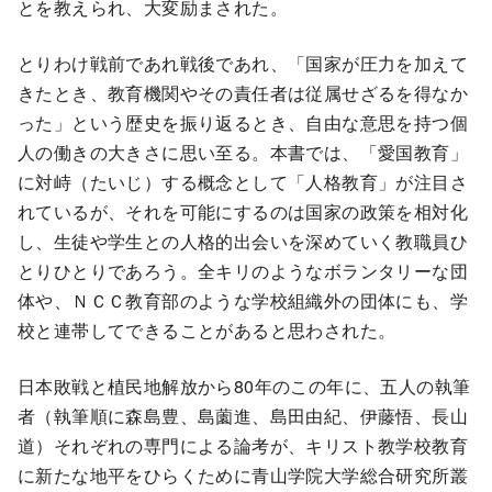
とを教えられ、大変励まされた。
とりわけ戦前であれ戦後であれ、「国家が圧力を加えて
きたとき、教育機関やその責任者は従属せざるを得なか
った」という歴史を振り返るとき、自由な意思を持つ個
人の働きの大きさに思い至る。本書では、「愛国教育」
に対峙（たいじ）する概念として「人格教育」が注目さ
れているが、それを可能にするのは国家の政策を相対化
し、生徒や学生との人格的出会いを深めていく教職員ひ
とりひとりであろう。全キリのようなボランタリーな団
体や、ＮＣＣ教育部のような学校組織外の団体にも、学
校と連帯してできることがあると思わされた。
日本敗戦と植民地解放から80年のこの年に、五人の執筆
者（執筆順に森島豊、島薗進、島田由紀、伊藤悟、長山
道）それぞれの専門による論考が、キリスト教学校教育
に新たな地平をひらくために青山学院大学総合研究所叢