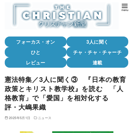
コ
ン
テ
ン
ツ
フォーカス・オン
3人に聞く
へ
移
ひと
チャ・チャ・チャーチ
動
レビュー
連載
憲法特集／3人に聞く③ 『日本の教育
政策とキリスト教学校』を読む 「人
格教育」で「愛国」を相対化する
評・大嶋果織
2025年5月1日
ニュース