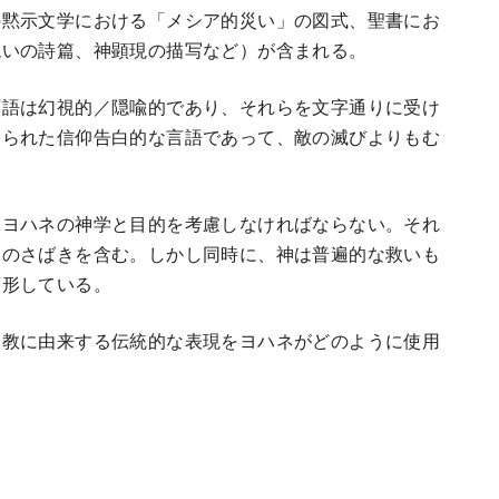
の黙示文学における「メシア的災い」の図式、聖書にお
呪いの詩篇、神顕現の描写など）が含まれる。
言語は幻視的／隠喩的であり、それらを文字通りに受け
けられた信仰告白的な言語であって、敵の滅びよりもむ
、ヨハネの神学と目的を考慮しなければならない。それ
神のさばきを含む。しかし同時に、神は普遍的な救いも
変形している。
ヤ教に由来する伝統的な表現をヨハネがどのように使用