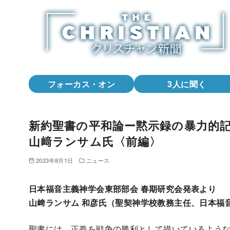
コ
ン
テ
ン
ツ
へ
フォーカス・オン
3人に聞く
移
動
新約聖書の平和論ー黙示録の暴力的
山﨑ランサム氏〈前編〉
2023年8月1日
ニュース
日本福音主義神学会東部部会 春期研究会発表より
山﨑ランサム 和彦氏（聖契神学校教務主任、日本福
聖書には、正義を戦争の勝利として描いているよう