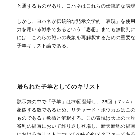
と通ずるものがあり、ヨハネはこれらの伝統的な表
しかし、ヨハネが伝統的な黙示文学的「表現」を使
力を用いる戦争であるという「思想」までも無批判
には、これらの戦いの表象を再解釈するための重要
子羊キリスト論である。
屠られた子羊としてのキリスト
黙示録の中で「子羊」は29回登場し、28回（７×
象徴する数であるため、リチャード・ボウカムはこ
ものである」象徴と解釈する。この表現は天上の玉
審判の描写において繰り返し登場し、新天新地の描
におけるキリストについての中心的メタファーであ