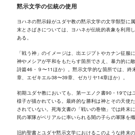
黙示文学の伝統の使用
ヨハネの黙示録がユダヤ教の黙示文学の文学類型に
末とさばきについては、ヨハネが伝統的表象を利用
ある。
「戦う神」のイメージは、出エジプトやカナン征服
神やメシアが平和をもたらす箇所でさえ、暴力的に
詩篇46・９〜11ほか）。黙示文学的な箇所では、終
章、エゼキエル38〜39章、ゼカリヤ14章ほか）。
初期ユダヤ教においても、第一エノク書90・19で
様子が描かれている。最終的な勝利は神とその天使
されていない。死海文書の「戦いの巻物」では終末
民の軍隊がベリアルに率いられる闇の子らの軍隊を
旧約聖書とユダヤ黙示文学におけるこのような終末