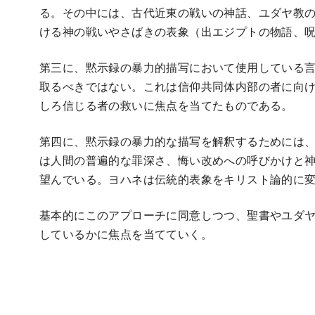
る。その中には、古代近東の戦いの神話、ユダヤ教
ける神の戦いやさばきの表象（出エジプトの物語、
第三に、黙示録の暴力的描写において使用している
取るべきではない。これは信仰共同体内部の者に向
しろ信じる者の救いに焦点を当てたものである。
第四に、黙示録の暴力的な描写を解釈するためには
は人間の普遍的な罪深さ、悔い改めへの呼びかけと
望んでいる。ヨハネは伝統的表象をキリスト論的に
基本的にこのアプローチに同意しつつ、聖書やユダ
しているかに焦点を当てていく。