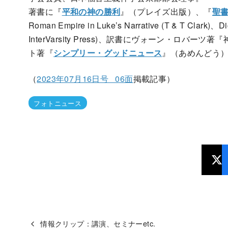
著書に『
平和の神の勝利
』（プレイズ出版）、『
聖
Roman Empire in Luke’s Narrative (T & T Clark)、D
InterVarsity Press)、訳書にヴォーン・ロ
ト著『
シンプリー・グッドニュース
』（あめんどう
（
2023年07月16日号 06面
掲載記事）
フォトニュース
情報クリップ：講演、セミナーetc.