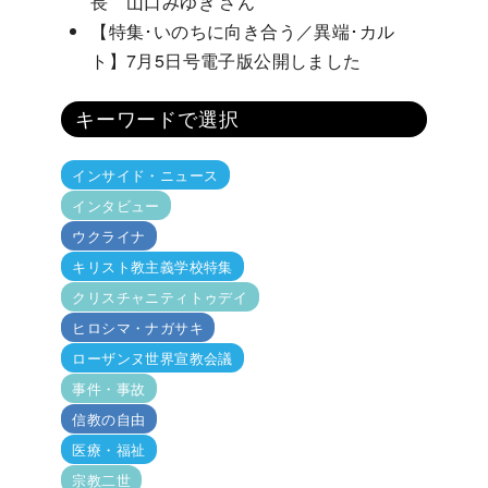
長 山口みゆき さん
【特集･いのちに向き合う／異端･カル
ト】7月5日号電子版公開しました
キーワードで選択
インサイド・ニュース
インタビュー
ウクライナ
キリスト教主義学校特集
クリスチャニティトゥデイ
ヒロシマ・ナガサキ
ローザンヌ世界宣教会議
事件・事故
信教の自由
医療・福祉
宗教二世