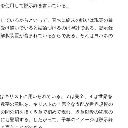
現を使用して黙示録を書いている。
用しているからといって、直ちに終末の戦いは現実の暴
に受け継いでいると結論づけるのは早計である。黙示録
な解釈装置が含まれているからである。それはヨハネの
４）はキリストに用いられている。７は完全、４は世界を
の数字の意味を、キリストの「完全な支配が世界規模の
座の間の幻を描く５章で初めて現れ、６章以降の終末の
写にも登場する。したがって、子羊のイメージは黙示録
ると言うことができる。