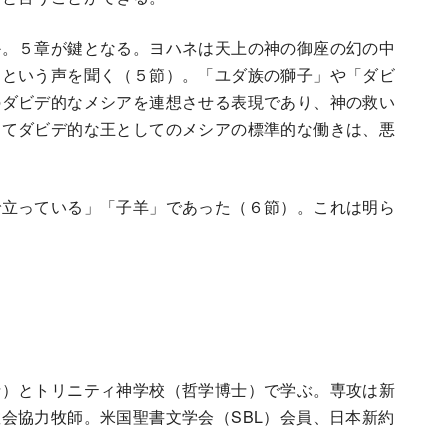
か。５章が鍵となる。ヨハネは天上の神の御座の幻の中
」という声を聞く（５節）。「ユダ族の獅子」や「ダビ
のダビデ的なメシアを連想させる表現であり、神の救い
してダビデ的な王としてのメシアの標準的な働きは、悪
で立っている」「子羊」であった（６節）。これは明ら
士）とトリニティ神学校（哲学博士）で学ぶ。専攻は新
会協力牧師。米国聖書文学会（SBL）会員、日本新約