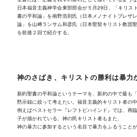
日本福音主義神学会東部部会が５月29日、「キリス
書の平和論」を南野浩則氏（日本メノナイトブレザ
論」を山﨑ランサム和彦氏（日本聖契キリスト教団
を前後２回で紹介する。
神のさばき、キリストの勝利は暴力
新約聖書の平和論というテーマを、新約の中で最も
黙示録に絞って考えたい。福音主義的キリスト者の
例えばベストセラー『レフトビハインド』では、再
子が描かれている。神の民キリスト者もまた、
神の暴力に参加するという名目で暴力をふるうこと