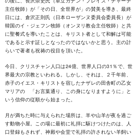
の後に、長沢崇史氏（単立カナン・プレイズ・チャーチ
主任牧師）が「その日、全世界が」の賛美を導き、最終
日には、倉沢正則氏（日本ローザンヌ委員会委員長）が
韓国のイ・ジェフン牧師（オンヌリ教会主任牧師）と共
に聖餐式を導いたことは、キリスト者として和解は可能
であると示す証しとなったのではないかと思う。主の計
らいで著者も祝祷の役目を頂いた。
今日、クリスチャン人口は24億、世界人口の31％で、世
界最大の宗教といわれる。しかし、それは、２千年前、
赤子のイエス・キリストを宿したナザレの田舎町の乙女
マリアの 「お言葉通り、この身になりますように」と
いう信仰の従順から始まった。
月が満ちた時に与えられた場所は、羊や山羊が夜を過ご
す動物小屋。この場に最初に礼拝に駆けつけたのは、人
口登録もされず、神殿や会堂で礼拝の許されない羊飼い