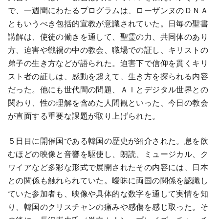
で、一週間にわたるプログラムは、ローザンヌのＤＮＡ
ともいうべき包括的宣教が意識されていた。日毎の聖書
講解は、使徒の働きを通して、聖霊の力、共同体のあり
方、迫害や戦禍の中の教会、職場での証し、キリストの
弟子の生き方などが語られた。迫害下で信仰を貫くキリ
スト者の証しは、感動を超えて、生き方を探られる内容
だった。他にも世代間の問題、ＡＩとデジタル世界との
関わり、性の理解を含めた人間観といった、今日の教会
が直面する重要な課題が取り上げられた。
５日目に開催国である韓国の歴史が紹介された。息を飲
むほどの映像と音響を駆使し、朗読、ミュージカル、ク
ワイアなど多彩な形式で展開されたその内容には、日本
との関係も触れられていた。曖昧に両国の関係を認識し
ていた参加者も、映像や具体的な数字を通して実情を知
り、韓国のクリスチャンの痛みや感傷を感じ取った。そ