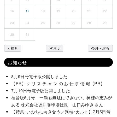
16
17
18
19
20
21
22
23
24
25
26
27
28
29
30
31
< 前月
次月 >
今月へ戻る
お知らせ
8月9日号電子版公開しました
【PR】ク リ ス チ ャ ン の お 仕 事 情 報【PR】
7月19日号電子版公開しました
福音版8月号 一滴も無駄にできない、神様の恵みが
ある 株式会社坂井養蜂場社長 山口みゆき さん
【特集･いのちに向き合う／異端･カルト】7月5日号