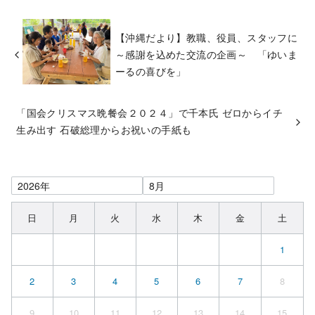
【沖縄だより】教職、役員、スタッフに
～感謝を込めた交流の企画～ 「ゆいま
ーるの喜びを」
「国会クリスマス晩餐会２０２４」で千本氏 ゼロからイチ
生み出す 石破総理からお祝いの手紙も
日
月
火
水
木
金
土
1
2
3
4
5
6
7
8
9
10
11
12
13
14
15