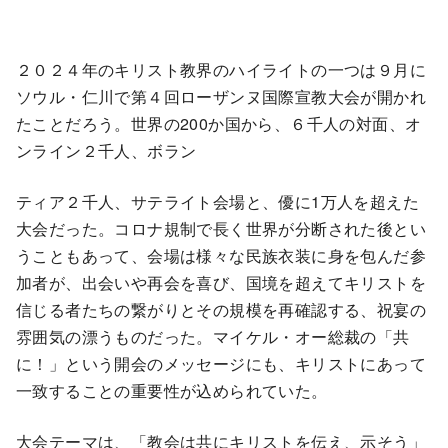
２０２４年のキリスト教界のハイライトの一つは９月に
ソウル・仁川で第４回ローザンヌ国際宣教大会が開かれ
たことだろう。世界の200か国から、６千人の対面、オ
ンライン２千人、ボラン
ティア２千人、サテライト会場と、優に1万人を超えた
大会だった。コロナ規制で長く世界が分断された後とい
うこともあって、会場は様々な民族衣装に身を包んだ参
加者が、出会いや再会を喜び、国境を超えてキリストを
信じる者たちの繋がりとその規模を再確認する、祝宴の
雰囲気の漂うものだった。マイケル・オー総裁の「共
に！」という開会のメッセージにも、キリストにあって
一致することの重要性が込められていた。
大会テーマは、「教会は共にキリストを伝え、示そう」