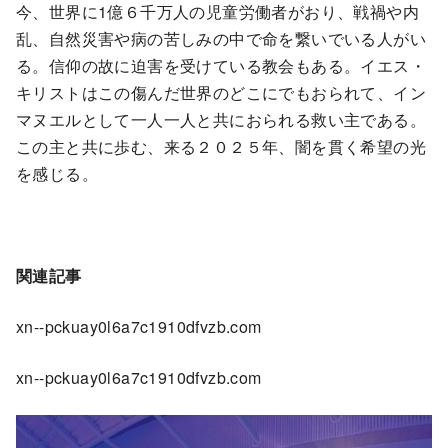
今、世界に1億６千万人の児童労働者がおり、戦禍や内
乱、自然災害や病の苦しみの中で命を繋いでいる人がい
る。信仰の故に迫害を受けている教会もある。イエス・
キリストはこの傷んだ世界のどこにでもおられて、イン
マヌエルとして一人一人と共におられる救い主である。
この主と共に歩む、来る２０２５年、闇を貫く希望の光
を感じる。
関連記事
xn--pckuay0l6a7c1910dfvzb.com
xn--pckuay0l6a7c1910dfvzb.com