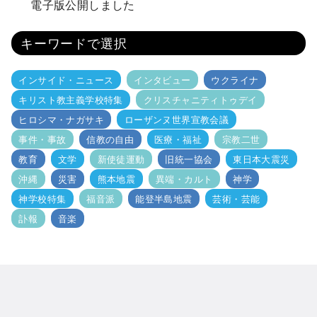
電子版公開しました
キーワードで選択
インサイド・ニュース
インタビュー
ウクライナ
キリスト教主義学校特集
クリスチャニティトゥデイ
ヒロシマ・ナガサキ
ローザンヌ世界宣教会議
事件・事故
信教の自由
医療・福祉
宗教二世
教育
文学
新使徒運動
旧統一協会
東日本大震災
沖縄
災害
熊本地震
異端・カルト
神学
神学校特集
福音派
能登半島地震
芸術・芸能
訃報
音楽