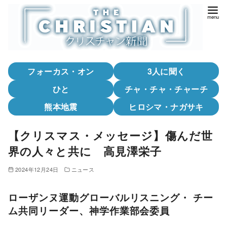
コ
ン
テ
ン
ツ
フォーカス・オン
3人に聞く
へ
移
ひと
チャ・チャ・チャーチ
動
熊本地震
ヒロシマ・ナガサキ
【クリスマス・メッセージ】傷んだ世
界の人々と共に 高見澤栄子
2024年12月24日
ニュース
ローザンヌ運動グローバルリスニング・ チー
ム共同リーダー、神学作業部会委員