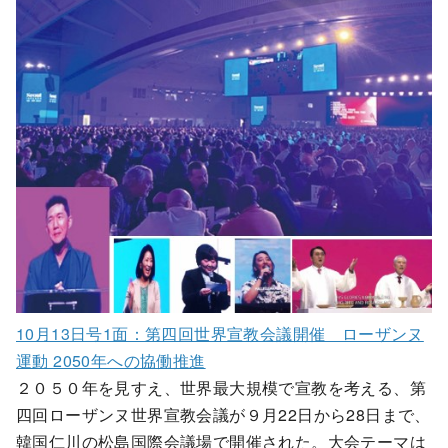
10月13日号1面：第四回世界宣教会議開催 ローザンヌ
運動 2050年への協働推進
２０５０年を見すえ、世界最大規模で宣教を考える、第
四回ローザンヌ世界宣教会議が９月22日から28日まで、
韓国仁川の松島国際会議場で開催された。大会テーマは