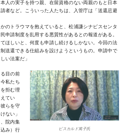
日本人の実子を持つ親、在留資格のない両親のもと日本
申請者など。こういった人たちは、入管庁は「送還忌避
らかのトラウマを抱えていると、松浦謙シナピスセンタ
難民申請制度を乱用する悪質性があるとの報道がある。
めてほしいと、何度も申請し続けるしかない。今回の法
強制送還できる仕組みを設けようというもの。申請中で
ろしい法案だ」
いる目の前
。今私たち
国を拒む理
訴えてい
。彼らを守
いけない」
名、院内集
ビスカルド篤子氏
り込み）行