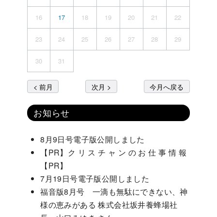
16
17
18
19
20
21
22
23
24
25
26
27
28
29
30
31
< 前月
次月 >
今月へ戻る
お知らせ
8月9日号電子版公開しました
【PR】ク リ ス チ ャ ン の お 仕 事 情 報
【PR】
7月19日号電子版公開しました
福音版8月号 一滴も無駄にできない、神
様の恵みがある 株式会社坂井養蜂場社