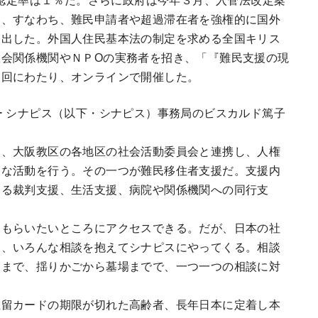
み、すなわち、難民申請者や超過滞在者を強権的に国外
提出した。外国人住民基本法の制定を求める全国キリス
会関係機関やＮＰОの実務者を招き、「『難民支援の現
３回にわたり、オンラインで開催した。
ー シナピス（以下・シナピス）事務局のビスカルド篤子
て、大阪教区の各地区の社会活動委員会と連携し、人権
々な活動を行う。その一つが難民移住者支援だ。支援内
わる裁判支援、生活支援、病院や関係機関への同行支
てもらいたいところにアクセスできる。だが、日本の社
は、いろんな相談を抱えてシナピスにやってくる。相談
りまで、揺りかごから墓場までで、一つ一つの相談に対
在留カードの期限が切れた高齢者、長年日本に定着し本