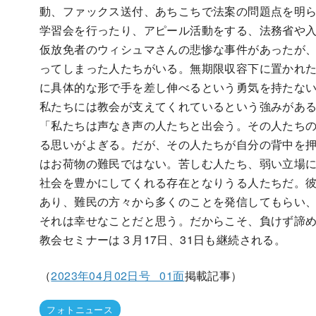
動、ファックス送付、あちこちで法案の問題点を明
学習会を行ったり、アピール活動をする、法務省や
仮放免者のウィシュマさんの悲惨な事件があったが
ってしまった人たちがいる。無期限収容下に置かれ
に具体的な形で手を差し伸べるという勇気を持たな
私たちには教会が支えてくれているという強みがあ
「私たちは声なき声の人たちと出会う。その人たち
る思いがよぎる。だが、その人たちが自分の背中を
はお荷物の難民ではない。苦しむ人たち、弱い立場
社会を豊かにしてくれる存在となりうる人たちだ。
あり、難民の方々から多くのことを発信してもらい
それは幸せなことだと思う。だからこそ、負けず諦
教会セミナーは３月17日、31日も継続される。
（
2023年04月02日号 01面
掲載記事）
フォトニュース