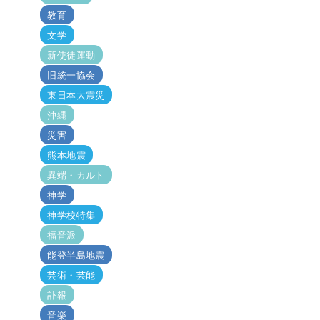
教育
文学
新使徒運動
旧統一協会
東日本大震災
沖縄
災害
熊本地震
異端・カルト
神学
神学校特集
福音派
能登半島地震
芸術・芸能
訃報
音楽