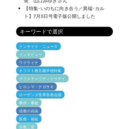
長 山口みゆき さん
【特集･いのちに向き合う／異端･カル
ト】7月5日号電子版公開しました
キーワードで選択
インサイド・ニュース
インタビュー
ウクライナ
キリスト教主義学校特集
クリスチャニティトゥデイ
ヒロシマ・ナガサキ
ローザンヌ世界宣教会議
事件・事故
信教の自由
医療・福祉
宗教二世