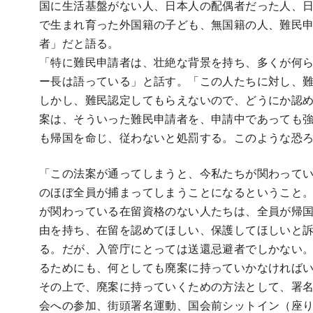
国に生活基盤がない人、日本人の配偶者だった人、
で生まれ育った外国籍の子ども、無国籍の人、難民
者」だと語る。
「特に難民申請者は、壮絶な背景を持ち、多くが何
ー長は語っている」と話す。「この人たちに対し、
しかし、難民認定してもらえないので、どうにか認
案は、そういった難民申請者を、申請中であっても
も帰国を命じ、従わないと処罰する。このような恐
「この法案が通ってしまうと、今私たちが関わって
のほぼ全員が捕まってしまうことになるということ
が関わっている在留資格のない人たちは、全員が帰
由を持ち、在留を認めてほしい、保護してほしいと
る。だが、入管庁にとっては送還忌避者でしかない
るためにも、何としても廃案に持っていかなければ
その上で、廃案に持っていくための方法として、署
会への参加、街頭署名運動、国会前シットイン（座