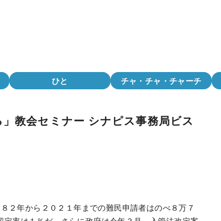
ひと
チャ・チャ・チャーチ
る」教会セミナー シナピス事務局ビス
９８２年から２０２１年までの難民申請者はのべ８万７
民認定率は１％だ。さらに政府は今年３月、入管法改定案