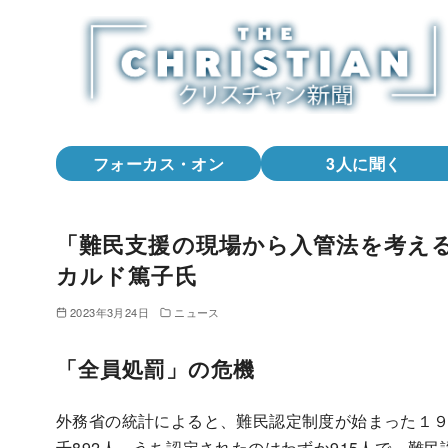
コ
ン
テ
ン
ツ
へ
フォーカス・オン
3人に聞く
移
動
「難民支援の現場から入管法を考え
カルド篤子氏
2023年3月24日
ニュース
「全員処罰」の危機
外務省の統計によると、難民認定制度が始まった１
千892人、うち認定されたのはわずか915人で、難