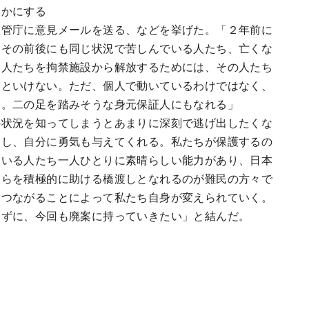
らかにする
入管庁に意見メールを送る、などを挙げた。「２年前に
、その前後にも同じ状況で苦しんでいる人たち、亡くな
た人たちを拘禁施設から解放するためには、その人たち
いといけない。ただ、個人で動いているわけではなく、
る。二の足を踏みそうな身元保証人にもなれる」
の状況を知ってしまうとあまりに深刻で逃げ出したくな
押し、自分に勇気も与えてくれる。私たちが保護するの
にいる人たち一人ひとりに素晴らしい能力があり、日本
彼らを積極的に助ける橋渡しとなれるのが難民の方々で
、つながることによって私たち自身が変えられていく。
めずに、今回も廃案に持っていきたい」と結んだ。