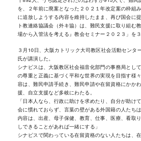
を、２年前に廃案となった２０２１年改定案の枠組
に追放しようする内容を維持したまま、再び国会に
ト教連絡協議会（外キ協）は、難民支援に取り組む教
場から入管法を考える』教会セミナー２０２３」を
３月10日、大阪カトリック大司教区社会活動センタ
氏が講演した。
シナピスは、大阪教区社会福音化部門の事務局とし
の尊重と正義に基づく平和な世界の実現を目指す様
容は、難民申請手続き、難民申請や在留資格にかか
援、自立支援など多岐にわたる。
「日本人なら、行政に助けを求めたり、自分が助け
会に慣れておらず、言葉の壁がある外国籍の人たち
内容は、出産、母子保健、教育、仕事、医療、看取
しできることがあれば一緒にする」
シナピスで関わっている在留資格のない人たちは、