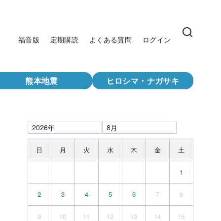
福音版
定期購読
よくある質問
ログイン
熊本地震
ヒロシマ・ナガサキ
日
月
火
水
木
金
土
1
2
3
4
5
6
7
8
9
10
11
12
13
14
15