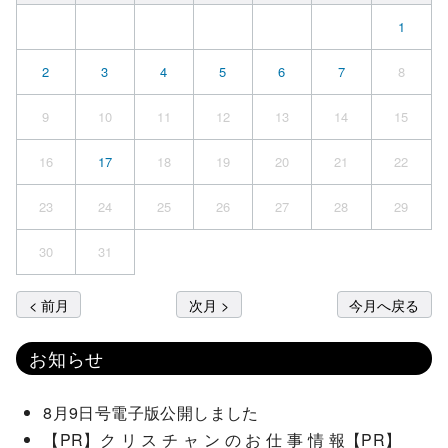
1
2
3
4
5
6
7
8
9
10
11
12
13
14
15
16
17
18
19
20
21
22
23
24
25
26
27
28
29
30
31
< 前月
次月 >
今月へ戻る
お知らせ
8月9日号電子版公開しました
【PR】ク リ ス チ ャ ン の お 仕 事 情 報【PR】