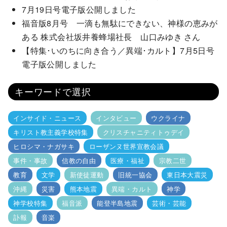
7月19日号電子版公開しました
福音版8月号 一滴も無駄にできない、神様の恵みが
ある 株式会社坂井養蜂場社長 山口みゆき さん
【特集･いのちに向き合う／異端･カルト】7月5日号
電子版公開しました
キーワードで選択
インサイド・ニュース
インタビュー
ウクライナ
キリスト教主義学校特集
クリスチャニティトゥデイ
ヒロシマ・ナガサキ
ローザンヌ世界宣教会議
事件・事故
信教の自由
医療・福祉
宗教二世
教育
文学
新使徒運動
旧統一協会
東日本大震災
沖縄
災害
熊本地震
異端・カルト
神学
神学校特集
福音派
能登半島地震
芸術・芸能
訃報
音楽