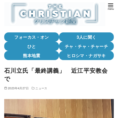
コ
ン
テ
ン
ツ
フォーカス・オン
3人に聞く
へ
移
ひと
チャ・チャ・チャーチ
動
熊本地震
ヒロシマ・ナガサキ
石川立氏「最終講義」 近江平安教会
で
2023年4月27日
ニュース