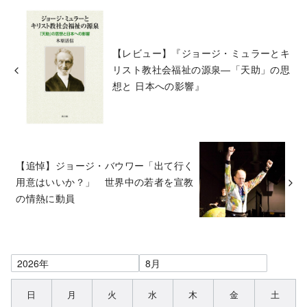
【レビュー】『ジョージ・ミュラーとキ
リスト教社会福祉の源泉―「天助」の思
想と 日本への影響』
【追悼】ジョージ・バウワー「出て行く
用意はいいか？」 世界中の若者を宣教
の情熱に動員
日
月
火
水
木
金
土