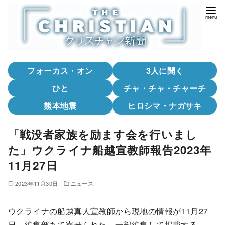
コ
ン
テ
ン
ツ
フォーカス・オン
3人に聞く
へ
移
ひと
チャ・チャ・チャーチ
動
熊本地震
ヒロシマ・ナガサキ
「戦没者家族を励ます会を行いまし
た」ウクライナ船越宣教師報告2023年
11月27日
2023年11月30日
ニュース
ウクライナの船越真人宣教師から現地の情報が11月27
日、編集部あて寄せられた。一部編集して掲載する。