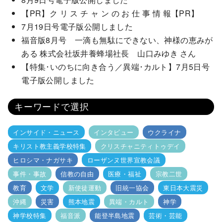
【PR】ク リ ス チ ャ ン の お 仕 事 情 報【PR】
7月19日号電子版公開しました
福音版8月号 一滴も無駄にできない、神様の恵みが
ある 株式会社坂井養蜂場社長 山口みゆき さん
【特集･いのちに向き合う／異端･カルト】7月5日号
電子版公開しました
キーワードで選択
インサイド・ニュース
インタビュー
ウクライナ
キリスト教主義学校特集
クリスチャニティトゥデイ
ヒロシマ・ナガサキ
ローザンヌ世界宣教会議
事件・事故
信教の自由
医療・福祉
宗教二世
教育
文学
新使徒運動
旧統一協会
東日本大震災
沖縄
災害
熊本地震
異端・カルト
神学
神学校特集
福音派
能登半島地震
芸術・芸能