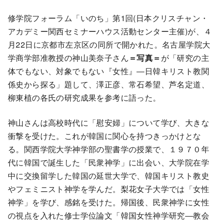
修学院フォーラム「いのち」第1回(日本クリスチャン・
アカデミー関西セミナーハウス活動センター主催)が、４
月22日に京都市左京区の同所で開かれた。名古屋学院大
学商学部准教授の神山美奈子さん
＝写真＝
が「研究の主
体でもない、対象でもない『女性』―日韓キリスト教関
係史から探る」題して、澤正彦、常石希望、芦名定道、
柳東植の各氏の研究成果を参考に語った。
神山さんは高校時代に「慰安婦」について学び、大きな
衝撃を受けた。これが韓国に関心を持つきっかけとな
る。関西学院大学神学部の聖書学の授業で、１９７０年
代に韓国で誕生した「民衆神学」に出会い、大学院在学
中に交換留学した韓国の延世大学で、韓国キリスト教史
やフェミニスト神学を学んだ。梨花女子大学では「女性
神学」を学び、感銘を受けた。帰国後、民衆神学に女性
の視点を入れた修士学位論文「韓国女性神学研究―教会