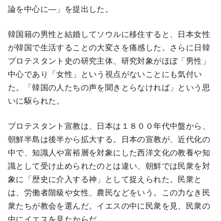
論を中心に―」を提出した。
韓国籍の男性と結婚してソウルに移住すると、日本女性
が韓国で生活することの大変さを痛感した。さらに日韓
プロテスタント史の研究主体、研究対象がほぼ「男性」
中心であり「女性」という視点がないことにも気付い
た。「韓国の人たちの声を聞きとらなければ」という思
いに駆られた。
プロテスタント宣教は、日本は１８００年代中盤から、
朝鮮半島は後半から拡大する。日本の宣教が、近代化の
中で、知識人や富裕層を対象にした西洋文化の教養や知
識として受け止められたのとは違い、朝鮮では民衆を対
象に「歴史に介入する神」として捉えられた。民衆と
は、労働者階級や女性、農民などをいう。この力なき民
衆たちが教会を選んだ。イエスの中に民衆を見、民衆の
中にイエスを見たからだ。