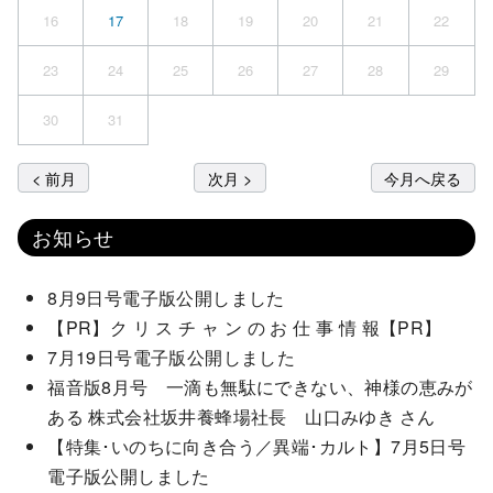
16
17
18
19
20
21
22
23
24
25
26
27
28
29
30
31
< 前月
次月 >
今月へ戻る
お知らせ
8月9日号電子版公開しました
【PR】ク リ ス チ ャ ン の お 仕 事 情 報【PR】
7月19日号電子版公開しました
福音版8月号 一滴も無駄にできない、神様の恵みが
ある 株式会社坂井養蜂場社長 山口みゆき さん
【特集･いのちに向き合う／異端･カルト】7月5日号
電子版公開しました