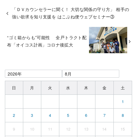
「ＤＶカウンセラーに聞く！ 大切な関係の守り方」 相手の
強い欲求を知り支援を はこぶね便ウェブセミナー③
“ゴミ箱からも”可能性 全戸トラクト配
布「オイコス計画」コロナ後拡大
日
月
火
水
木
金
土
1
2
3
4
5
6
7
8
9
10
11
12
13
14
15