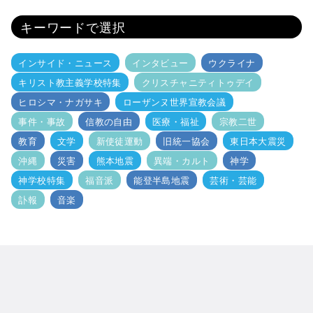
キーワードで選択
インサイド・ニュース
インタビュー
ウクライナ
キリスト教主義学校特集
クリスチャニティトゥデイ
ヒロシマ・ナガサキ
ローザンヌ世界宣教会議
事件・事故
信教の自由
医療・福祉
宗教二世
教育
文学
新使徒運動
旧統一協会
東日本大震災
沖縄
災害
熊本地震
異端・カルト
神学
神学校特集
福音派
能登半島地震
芸術・芸能
訃報
音楽