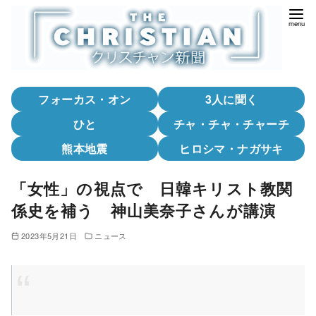
コ
ン
テ
ン
ツ
フォーカス・オン
3人に聞く
へ
移
ひと
チャ・チャ・チャーチ
動
熊本地震
ヒロシマ・ナガサキ
「女性」の視点で 日韓キリスト教関
係史を補う 神山美奈子さんが講演
2023年5月21日
ニュース