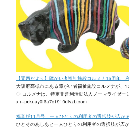
【関西だより】障がい者福祉施設コルメナ15周年 
大阪府高槻市にある障がい者福祉施設コルメナが、1
◇ コルメナは、特定非営利活動法人ノーマライゼー
xn--pckuay0l6a7c1910dfvzb.com
福音版11月号 一人ひとりの利用者の選択肢が広が
ひとそのあしあと一人ひとりの利用者の選択肢が広が