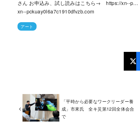
さん お申込み、試し読みはこちら→ https://xn--p…
xn--pckuay0l6a7c1910dfvzb.com
アート
「平時から必要なワークリーダー養
成」市來氏 全キ災第12回全体会合
で