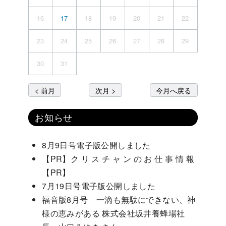
16
17
18
19
20
21
22
23
24
25
26
27
28
29
30
31
< 前月
次月 >
今月へ戻る
お知らせ
8月9日号電子版公開しました
【PR】ク リ ス チ ャ ン の お 仕 事 情 報
【PR】
7月19日号電子版公開しました
福音版8月号 一滴も無駄にできない、神
様の恵みがある 株式会社坂井養蜂場社