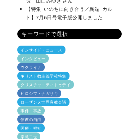
長 山口みゆき さん
【特集･いのちに向き合う／異端･カル
ト】7月5日号電子版公開しました
キーワードで選択
インサイド・ニュース
インタビュー
ウクライナ
キリスト教主義学校特集
クリスチャニティトゥデイ
ヒロシマ・ナガサキ
ローザンヌ世界宣教会議
事件・事故
信教の自由
医療・福祉
宗教二世