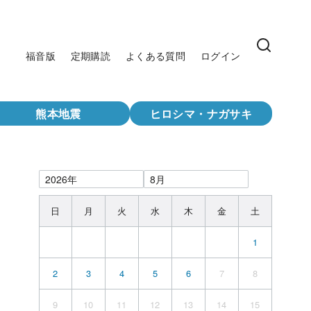
福音版
定期購読
よくある質問
ログイン
熊本地震
ヒロシマ・ナガサキ
日
月
火
水
木
金
土
1
2
3
4
5
6
7
8
9
10
11
12
13
14
15