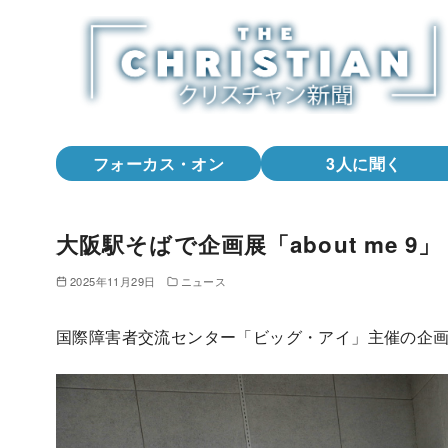
コ
ン
テ
ン
ツ
へ
フォーカス・オン
3人に聞く
移
動
大阪駅そばで企画展「about me 
2025年11月29日
ニュース
国際障害者交流センター「ビッグ・アイ」主催の企画展「a