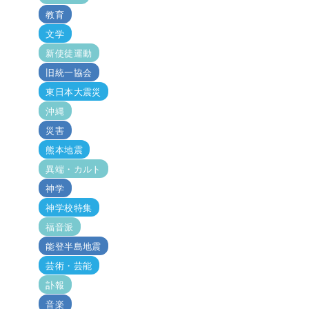
教育
文学
新使徒運動
旧統一協会
東日本大震災
沖縄
災害
熊本地震
異端・カルト
神学
神学校特集
福音派
能登半島地震
芸術・芸能
訃報
音楽