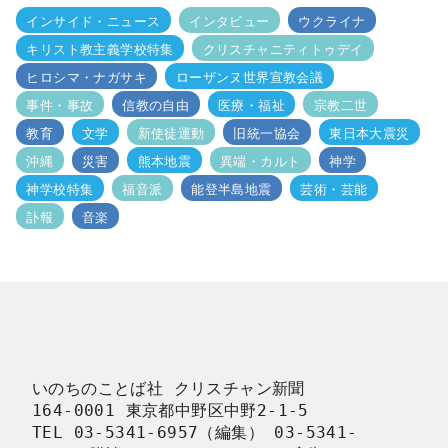
インサイド・ニュース
インタビュー
ウクライナ
キリスト教主義学校特集
クリスチャニティトゥデイ
ヒロシマ・ナガサキ
ローザンヌ世界宣教会議
事件・事故
信教の自由
医療・福祉
宗教二世
教育
文学
新使徒運動
旧統一協会
東日本大震災
沖縄
災害
熊本地震
異端・カルト
神学
神学校特集
福音派
能登半島地震
芸術・芸能
訃報
音楽
いのちのことば社 クリスチャン新聞

164-0001 東京都中野区中野2-1-5

TEL 03-5341-6957（編集） 03-5341-