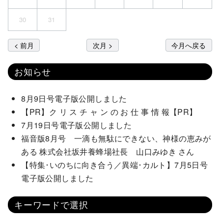
30
31
< 前月
次月 >
今月へ戻る
お知らせ
8月9日号電子版公開しました
【PR】ク リ ス チ ャ ン の お 仕 事 情 報【PR】
7月19日号電子版公開しました
福音版8月号 一滴も無駄にできない、神様の恵みが
ある 株式会社坂井養蜂場社長 山口みゆき さん
【特集･いのちに向き合う／異端･カルト】7月5日号
電子版公開しました
キーワードで選択