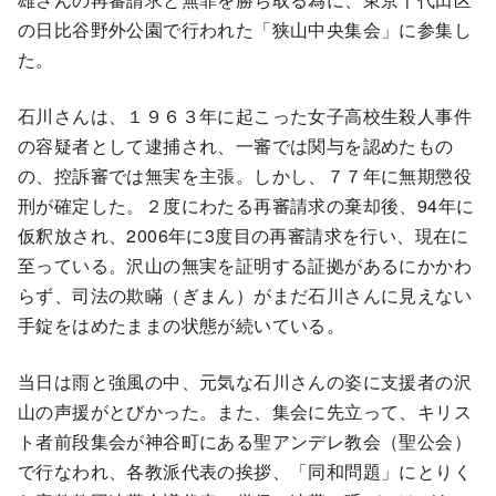
の日比谷野外公園で行われた「狭山中央集会」に参集し
た。
石川さんは、１９６３年に起こった女子高校生殺人事件
の容疑者として逮捕され、一審では関与を認めたもの
の、控訴審では無実を主張。しかし、７７年に無期懲役
刑が確定した。２度にわたる再審請求の棄却後、94年に
仮釈放され、2006年に3度目の再審請求を行い、現在に
至っている。沢山の無実を証明する証拠があるにかかわ
らず、司法の欺瞞（ぎまん）がまだ石川さんに見えない
手錠をはめたままの状態が続いている。
当日は雨と強風の中、元気な石川さんの姿に支援者の沢
山の声援がとびかった。また、集会に先立って、キリス
ト者前段集会が神谷町にある聖アンデレ教会（聖公会）
で行なわれ、各教派代表の挨拶、「同和問題」にとりく