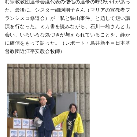
む宗教教団連帯会議代表の僧侶の連帯の呼びかけがあっ
た。最後に、シスター細渕則子さん（マリアの宣教者フ
ランシスコ修道会）が「私と狭山事件」と題して短い講
演を行なった。ミカ書を読みながら、石川一雄さんと出
会い、いろいろな気づきが与えられていることを、静か
に確信をもって語った。（レポート・鳥井新平＝日本基
督教団近江平安教会牧師）