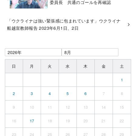
委員長 共通のゴールを再確認
「ウクライナは強い緊張感に包まれています」ウクライナ
船越宣教師報告 2023年6月1日、2日
日
月
火
水
木
金
土
1
2
3
4
5
6
7
8
9
10
11
12
13
14
15
16
17
18
19
20
21
22
23
24
25
26
27
28
29