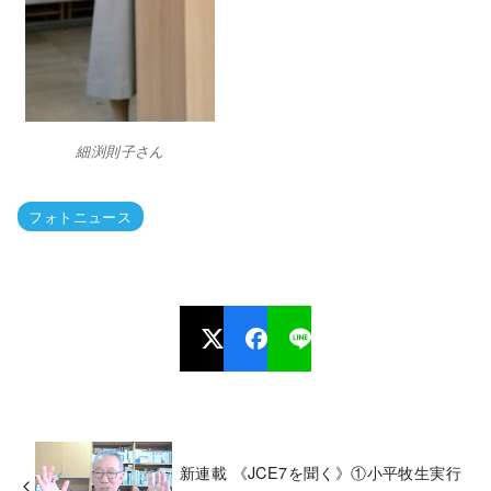
細渕則子さん
フォトニュース
新連載 《JCE7を聞く》①小平牧生実行