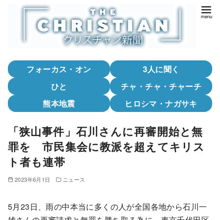
コ
ン
テ
ン
ツ
フォーカス・オン
3人に聞く
へ
移
ひと
チャ・チャ・チャーチ
動
熊本地震
ヒロシマ・ナガサキ
「狭山事件」石川さんに再審開始と無
罪を 市民集会に教派を超えてキリス
ト者も連帯
2023年6月1日
ニュース
5月23日、雨の中本当に多くの人が全国各地から石川一
雄さんの再審請求と無罪を勝ち取る為に、東京千代田区