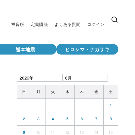
福音版
定期購読
よくある質問
ログイン
熊本地震
ヒロシマ・ナガサキ
日
月
火
水
木
金
土
1
2
3
4
5
6
7
8
9
10
11
12
13
14
15