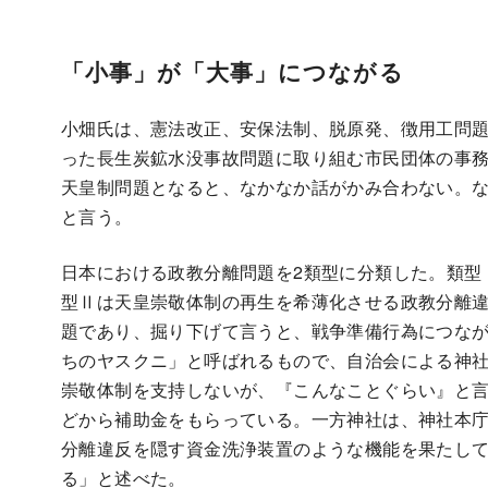
「小事」が「大事」につながる
小畑氏は、憲法改正、安保法制、脱原発、徴用工問
った長生炭鉱水没事故問題に取り組む市民団体の事
天皇制問題となると、なかなか話がかみ合わない。
と言う。
日本における政教分離問題を2類型に分類した。類型
型Ⅱは天皇崇敬体制の再生を希薄化させる政教分離
題であり、掘り下げて言うと、戦争準備行為につな
ちのヤスクニ」と呼ばれるもので、自治会による神
崇敬体制を支持しないが、『こんなことぐらい』と
どから補助金をもらっている。一方神社は、神社本
分離違反を隠す資金洗浄装置のような機能を果たし
る」と述べた。