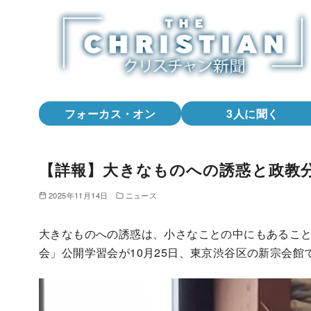
コ
ン
テ
ン
ツ
へ
フォーカス・オン
3人に聞く
移
動
【詳報】大きなものへの誘惑と政教
2025年11月14日
ニュース
大きなものへの誘惑は、小さなことの中にもあるこ
会」公開学習会が10月25日、東京渋谷区の新宗会館