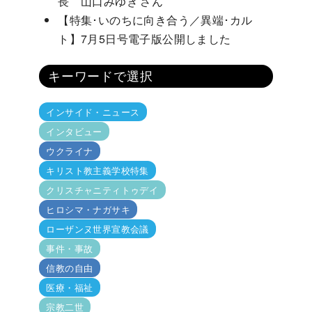
長 山口みゆき さん
【特集･いのちに向き合う／異端･カル
ト】7月5日号電子版公開しました
キーワードで選択
インサイド・ニュース
インタビュー
ウクライナ
キリスト教主義学校特集
クリスチャニティトゥデイ
ヒロシマ・ナガサキ
ローザンヌ世界宣教会議
事件・事故
信教の自由
医療・福祉
宗教二世