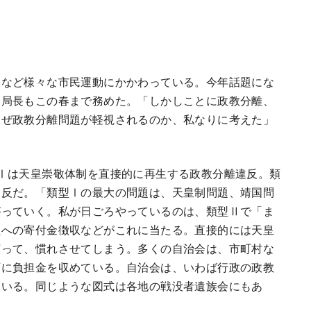
題など様々な市民運動にかかわっている。今年話題にな
務局長もこの春まで務めた。「しかしことに政教分離、
なぜ政教分離問題が軽視されるのか、私なりに考えた」
Ⅰは天皇崇敬体制を直接的に再生する政教分離違反。類
違反だ。「類型Ⅰの最大の問題は、天皇制問題、靖国問
がっていく。私が日ごろやっているのは、類型Ⅱで「ま
社への寄付金徴収などがこれに当たる。直接的には天皇
言って、慣れさせてしまう。多くの自治会は、市町村な
庁に負担金を収めている。自治会は、いわば行政の政教
ている。同じような図式は各地の戦没者遺族会にもあ