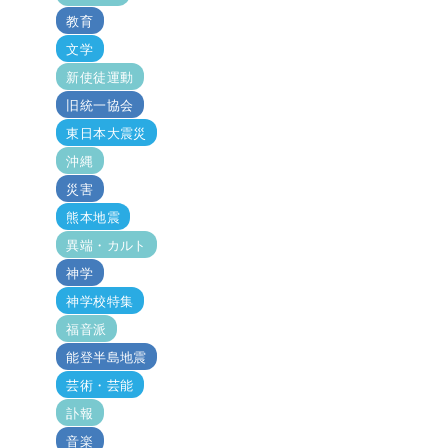
教育
文学
新使徒運動
旧統一協会
東日本大震災
沖縄
災害
熊本地震
異端・カルト
神学
神学校特集
福音派
能登半島地震
芸術・芸能
訃報
音楽