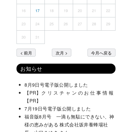
16
17
18
19
20
21
22
23
24
25
26
27
28
29
30
31
< 前月
次月 >
今月へ戻る
お知らせ
8月9日号電子版公開しました
【PR】ク リ ス チ ャ ン の お 仕 事 情 報
【PR】
7月19日号電子版公開しました
福音版8月号 一滴も無駄にできない、神
様の恵みがある 株式会社坂井養蜂場社