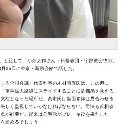
」と題して、小畑太作さん（日基教団・宇部教会牧師、
0月25日に東京・新宗会館で話した。
視する全国会議）代表幹事の木村庸五氏は、この週に、
。「軍事拡大路線にスライドすることに危機感を覚える
的支柱となった場所だ。高市氏は当面参拝は見合わせる
、厳しく監視していかなければならない。司法も首相参
視点が必要だ。従来は公明党がブレーキ役を果たした
策を進めるでしょう」