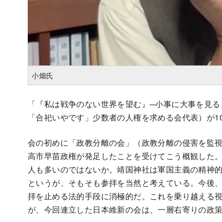
小畑氏
「『私は戦争のない世界を望む』─小事に大事を見る
「合祀いやです」少数者の人権を求める会代表）が1
会の初めに「政教分離の会」（政教分離の侵害を監
高市早苗政権が発足したことを受けてこう概観した
人も多いのではないか。靖国神社は軍国主義の精神
というが、そもそも参拝を当然と考えている。今後
拝を止める法的手段に消極的だ。これを乗り越える
が、今回連立した日本維新の会は、一層右寄りの政