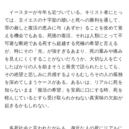
イースターが今年も近づいている。キリスト者にとっ
ては、主イエスの十字架の贖いと死への勝利を通して、
罪の赦しと復活の恵みに与（あずか）ることを改めて覚
える機会でもある。死後の復活、それは人類にとって不
可避な断絶である死すら超越する究極の希望と言える
が、時にその「光」が強すぎるあまり、死の重みや痛み
を見えにくくすることがないだろうか。大切な人を亡く
したばかりの人を励まそうと善意で語られたとしても、
その絶望と悲しみに共感するよりもむしろその人の孤独
を深めてしまうケースがある。あるいは、リアルに死を
知らないまま「復活の希望」を安易に口にする時、死を
軽んじているとすら受け取られかねない真実味の欠如が
起きるかもしれない。
多死社会と言われながらも、身近な人の死にリアルに