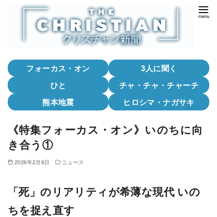
コ
ン
テ
ン
ツ
フォーカス・オン
3人に聞く
へ
移
ひと
チャ・チャ・チャーチ
動
熊本地震
ヒロシマ・ナガサキ
《特集フォーカス・オン》いのちに向
き合う①
2026年2月6日
ニュース
「死」のリアリティが希薄な現代 いの
ちを捉え直す