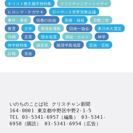
キリスト教主義学校特集
クリスチャニティトゥデイ
ヒロシマ・ナガサキ
ローザンヌ世界宣教会議
事件・事故
信教の自由
医療・福祉
宗教二世
教育
文学
新使徒運動
旧統一協会
東日本大震災
沖縄
災害
熊本地震
異端・カルト
神学
神学校特集
福音派
能登半島地震
芸術・芸能
訃報
音楽
いのちのことば社 クリスチャン新聞

164-0001 東京都中野区中野2-1-5

TEL 03-5341-6957（編集） 03-5341-
6958（購読） 03-5341-6954（広告）