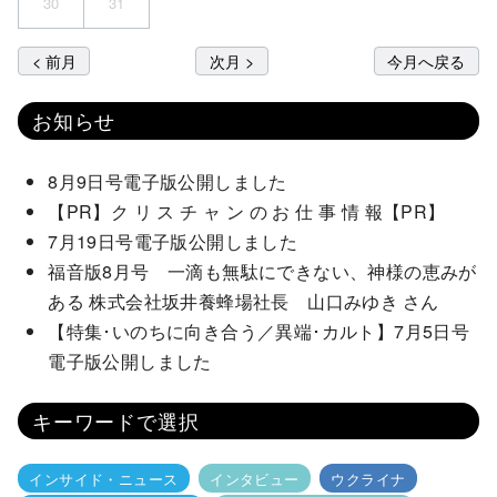
30
31
< 前月
次月 >
今月へ戻る
お知らせ
8月9日号電子版公開しました
【PR】ク リ ス チ ャ ン の お 仕 事 情 報【PR】
7月19日号電子版公開しました
福音版8月号 一滴も無駄にできない、神様の恵みが
ある 株式会社坂井養蜂場社長 山口みゆき さん
【特集･いのちに向き合う／異端･カルト】7月5日号
電子版公開しました
キーワードで選択
インサイド・ニュース
インタビュー
ウクライナ