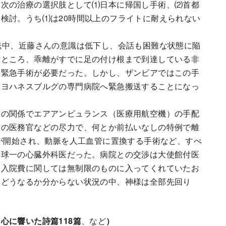
。次の治療の選択肢として⑴日本に帰国し手術、⑵首都
検討。うち⑴は20時間以上のフライトに耐えられない
送中、近藤さんの意識は低下し、会話も困難な状態に陥
たところ、乖離がすでに足の付け根まで到達している非
る緊急手術が必要だった。しかし、ザンビアではこの手
市ヨハネスブルグの専門病院へ緊急搬送することになっ
の関係でエアアンビュランス（医療用航空機）の手配
館の医務官などの尽力で、何とか前払いなしの特例で離
術が開始され、動脈を人工血管に置換する手術など、すべ
半球一の心臓外科医だった。病院との交渉は大使館付医
・入院費に関しては無制限のものに入ってくれていたお
はどうなるか分からない状況の中、神様は全部先回り
、
心に響いた詩篇118篇
、など
）