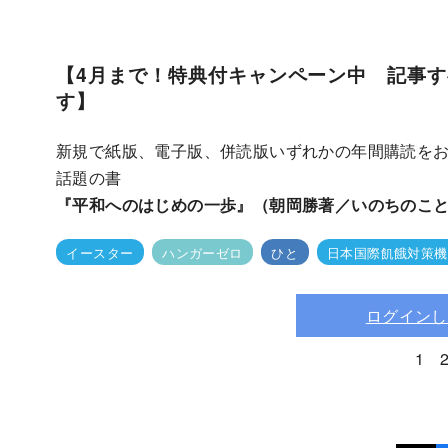
【4月まで！特典付キャンペーン中 記事
す】
新規で紙版、電子版、併読版いずれかの年間購読を
話題の書
『平和へのはじめの一歩』（朝岡勝著／いのちのこ
イースター
ハンガーゼロ
ひと
日本国際飢餓対策機
ログインし
1