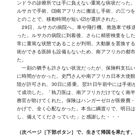
ンドラの診療所では手に負えない重篤な病状だった
ルサカで手術、⑶南アフリカに搬送し手術、の三つを
とのことで、移動時間が短い⑵が選択された。
29日、ルサカの病院へ。車や飛行機、救急車で移
った。ルサカの病院に到着後、さらに精密検査をし
常に重篤な状態であることが判明。大動脈を置換す
術ができる医師も設備もないため、南アフリカの都
た。
一刻の猶予も許さない状況だったが、保険料支払い
に時間がかかった。史門さんや南アフリカ日本大使
陸が許可され、30日に搭乗。翌31日午前中には手
て成功した。「執刀医は、南アフリカだけでなく南
務官が助けてくれた。保険はハンガーゼロが医療費
かげで、全く心配なかった。本当に綱渡りで、明日
し、備えてくださっていた」と感謝した・・・
（次ページ［下部ボタン］で、生きて帰国を果たす