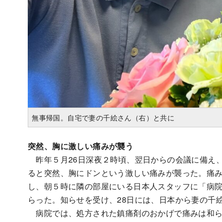
無事帰国。自宅で妻の千絵さん（右）と共に
突然、胸に激しい痛みが襲う
昨年５月26日深夜２時頃、翌日からの会議に備え
ると突然、胸にドンという激しい痛みが襲った。痛み
し、朝５時に隣の部屋にいる日本人スタッフに「病
らった。知らせを受け、28日には、日本から妻の千
病院では、処方された鎮痛剤のおかげで痛みは和ら