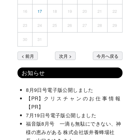
16
17
18
19
20
21
22
23
24
25
26
27
28
29
30
31
< 前月
次月 >
今月へ戻る
お知らせ
8月9日号電子版公開しました
【PR】ク リ ス チ ャ ン の お 仕 事 情 報
【PR】
7月19日号電子版公開しました
福音版8月号 一滴も無駄にできない、神
様の恵みがある 株式会社坂井養蜂場社