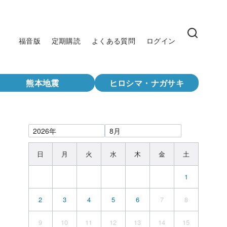
福音版
定期購読
よくある質問
ログイン
熊本地震
ヒロシマ・ナガサキ
日
月
火
水
木
金
土
1
2
3
4
5
6
7
8
9
10
11
12
13
14
15