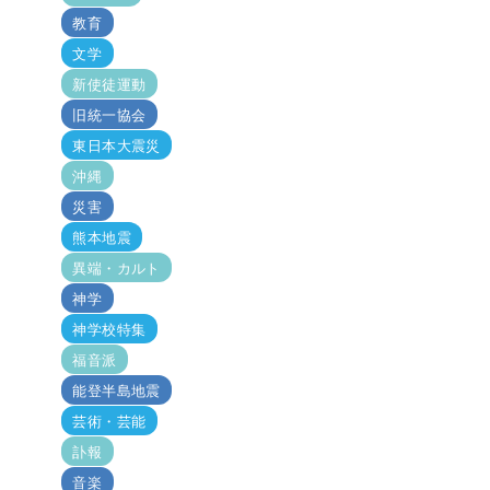
教育
文学
新使徒運動
旧統一協会
東日本大震災
沖縄
災害
熊本地震
異端・カルト
神学
神学校特集
福音派
能登半島地震
芸術・芸能
訃報
音楽