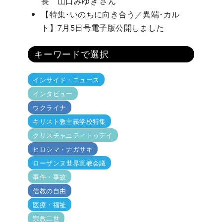
長 山口みゆき さん
【特集･いのちに向き合う／異端･カル
ト】7月5日号電子版公開しました
キーワードで選択
インサイド・ニュース
インタビュー
ウクライナ
キリスト教主義学校特集
クリスチャニティトゥデイ
ヒロシマ・ナガサキ
ローザンヌ世界宣教会議
事件・事故
信教の自由
医療・福祉
宗教二世