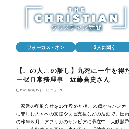
コ
ン
テ
ン
ツ
へ
フォーカス・オン
3人に聞く
移
動
【この人この証し】九死に一生を得
ーゼロ常務理事 近藤高史さん
2026年3月27日
ニュース
家業の印刷会社を25年務めた後、55歳からハンガ
に苦しむ人々への支援や災害支援などの活動で、国内
の昨年５月、アフリカのザンビアに滞在中、大動脈