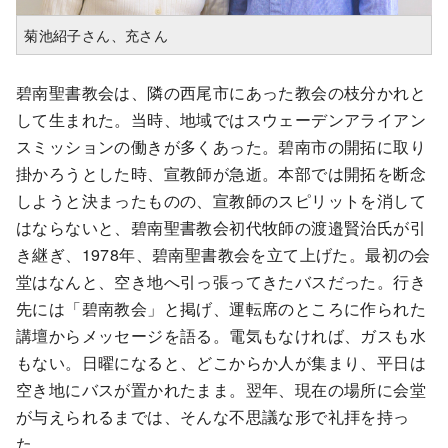
菊池紹子さん、充さん
碧南聖書教会は、隣の西尾市にあった教会の枝分かれと
して生まれた。当時、地域ではスウェーデンアライアン
スミッションの働きが多くあった。碧南市の開拓に取り
掛かろうとした時、宣教師が急逝。本部では開拓を断念
しようと決まったものの、宣教師のスピリットを消して
はならないと、碧南聖書教会初代牧師の渡邉賢治氏が引
き継ぎ、1978年、碧南聖書教会を立て上げた。最初の会
堂はなんと、空き地へ引っ張ってきたバスだった。行き
先には「碧南教会」と掲げ、運転席のところに作られた
講壇からメッセージを語る。電気もなければ、ガスも水
もない。日曜になると、どこからか人が集まり、平日は
空き地にバスが置かれたまま。翌年、現在の場所に会堂
が与えられるまでは、そんな不思議な形で礼拝を持っ
た。