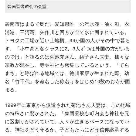
碧南聖書教会の会堂
碧南市はまるで島だ。愛知県唯一の汽水湖・油ヶ淵、衣
浦港、三河湾、矢作川と四方が全て水に囲まれている。
トヨタの工場が近い土地柄、34か国の人がその中で暮ら
す。「小中高と各クラスに2、3人ずつは外国の方がいる
のでは」と語るのは菊池充さん、紹子さん夫妻。様々な
宗教が混在し、寺や神社も密集しているという。「てら
まち」と呼ばれる地域では、徳川家康が生まれた際、幼
名「竹千代」を命名した称名寺をはじめ10数のお寺が固
まる。
1999年に東京から派遣された菊池さん夫妻は、この地域
の特殊さに驚かされた。「集団登校も町内会も神社を元
に区割りがされていて、人々が生きるベースになってい
る。神社をどう守るか、子どもたちにどう信仰継承する