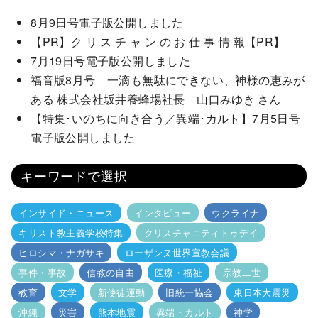
8月9日号電子版公開しました
【PR】ク リ ス チ ャ ン の お 仕 事 情 報【PR】
7月19日号電子版公開しました
福音版8月号 一滴も無駄にできない、神様の恵みが
ある 株式会社坂井養蜂場社長 山口みゆき さん
【特集･いのちに向き合う／異端･カルト】7月5日号
電子版公開しました
キーワードで選択
インサイド・ニュース
インタビュー
ウクライナ
キリスト教主義学校特集
クリスチャニティトゥデイ
ヒロシマ・ナガサキ
ローザンヌ世界宣教会議
事件・事故
信教の自由
医療・福祉
宗教二世
教育
文学
新使徒運動
旧統一協会
東日本大震災
沖縄
災害
熊本地震
異端・カルト
神学