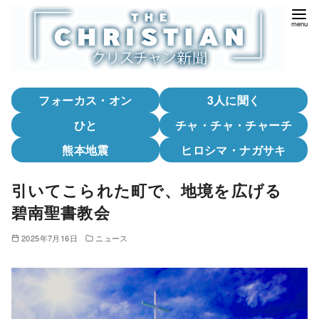
コ
ン
テ
ン
ツ
フォーカス・オン
3人に聞く
へ
移
ひと
チャ・チャ・チャーチ
動
熊本地震
ヒロシマ・ナガサキ
引いてこられた町で、地境を広げる
碧南聖書教会
2025年7月16日
ニュース