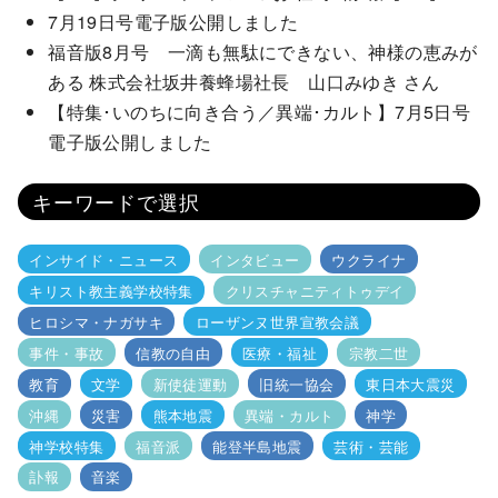
7月19日号電子版公開しました
福音版8月号 一滴も無駄にできない、神様の恵みが
ある 株式会社坂井養蜂場社長 山口みゆき さん
【特集･いのちに向き合う／異端･カルト】7月5日号
電子版公開しました
キーワードで選択
インサイド・ニュース
インタビュー
ウクライナ
キリスト教主義学校特集
クリスチャニティトゥデイ
ヒロシマ・ナガサキ
ローザンヌ世界宣教会議
事件・事故
信教の自由
医療・福祉
宗教二世
教育
文学
新使徒運動
旧統一協会
東日本大震災
沖縄
災害
熊本地震
異端・カルト
神学
神学校特集
福音派
能登半島地震
芸術・芸能
訃報
音楽