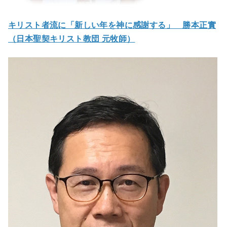
キリスト者流に「新しい年を神に感謝する」 勝本正實
（日本聖契キリスト教団 元牧師）