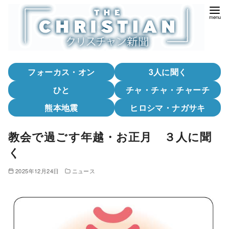
コ
ン
テ
ン
ツ
フォーカス・オン
3人に聞く
へ
移
ひと
チャ・チャ・チャーチ
動
熊本地震
ヒロシマ・ナガサキ
教会で過ごす年越・お正月 ３人に聞
く
2025年12月24日
ニュース