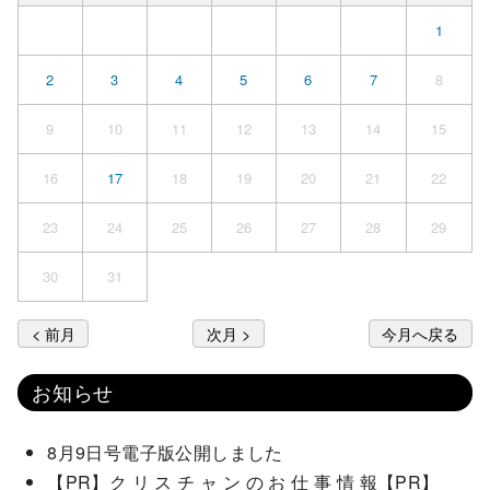
1
2
3
4
5
6
7
8
9
10
11
12
13
14
15
16
17
18
19
20
21
22
23
24
25
26
27
28
29
30
31
< 前月
次月 >
今月へ戻る
お知らせ
8月9日号電子版公開しました
【PR】ク リ ス チ ャ ン の お 仕 事 情 報【PR】