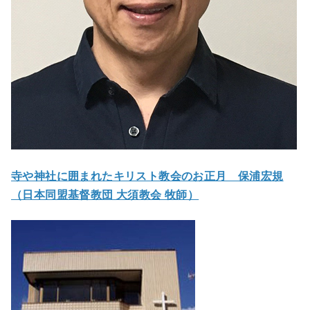
寺や神社に囲まれたキリスト教会のお正月 保浦宏規
（日本同盟基督教団 大須教会 牧師）