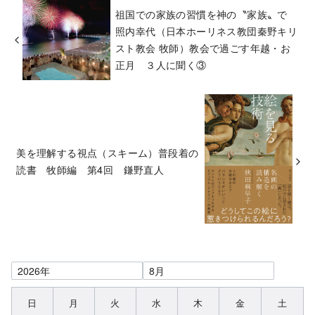
祖国での家族の習慣を神の〝家族〟で
照内幸代（日本ホーリネス教団秦野キリ
スト教会 牧師）教会で過ごす年越・お
正月 ３人に聞く③
美を理解する視点（スキーム）普段着の
読書 牧師編 第4回 鎌野直人
日
月
火
水
木
金
土