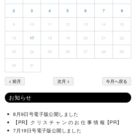
2
3
4
5
6
7
8
9
10
11
12
13
14
15
16
17
18
19
20
21
22
23
24
25
26
27
28
29
30
31
< 前月
次月 >
今月へ戻る
お知らせ
8月9日号電子版公開しました
【PR】ク リ ス チ ャ ン の お 仕 事 情 報【PR】
7月19日号電子版公開しました