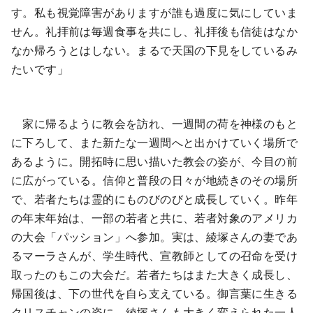
す。私も視覚障害がありますが誰も過度に気にしていま
せん。礼拝前は毎週食事を共にし、礼拝後も信徒はなか
なか帰ろうとはしない。まるで天国の下見をしているみ
たいです」
家に帰るように教会を訪れ、一週間の荷を神様のもと
に下ろして、また新たな一週間へと出かけていく場所で
あるように。開拓時に思い描いた教会の姿が、今目の前
に広がっている。信仰と普段の日々が地続きのその場所
で、若者たちは霊的にものびのびと成長していく。昨年
の年末年始は、一部の若者と共に、若者対象のアメリカ
の大会「パッション」へ参加。実は、綾塚さんの妻であ
るマーラさんが、学生時代、宣教師としての召命を受け
取ったのもこの大会だ。若者たちはまた大きく成長し、
帰国後は、下の世代を自ら支えている。御言葉に生きる
クリスチャンの姿に、綾塚さんも大きく変えられた一人