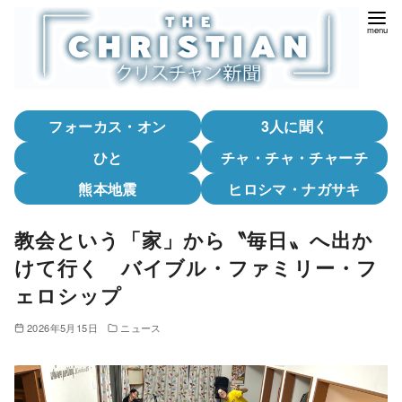
コ
ン
テ
ン
ツ
フォーカス・オン
3人に聞く
へ
移
ひと
チャ・チャ・チャーチ
動
熊本地震
ヒロシマ・ナガサキ
教会という「家」から〝毎日〟へ出か
けて行く バイブル・ファミリー・フ
ェロシップ
2026年5月15日
ニュース