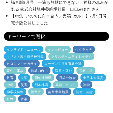
福音版8月号 一滴も無駄にできない、神様の恵みが
ある 株式会社坂井養蜂場社長 山口みゆき さん
【特集･いのちに向き合う／異端･カルト】7月5日号
電子版公開しました
キーワードで選択
インサイド・ニュース
インタビュー
ウクライナ
キリスト教主義学校特集
クリスチャニティトゥデイ
ヒロシマ・ナガサキ
ローザンヌ世界宣教会議
事件・事故
信教の自由
医療・福祉
宗教二世
教育
文学
新使徒運動
旧統一協会
東日本大震災
沖縄
災害
熊本地震
異端・カルト
神学
神学校特集
福音派
能登半島地震
芸術・芸能
訃報
音楽