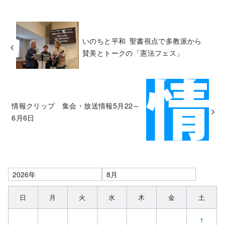
いのちと平和 聖書視点で多教派から
賛美とトークの「憲法フェス」
情報クリップ 集会・放送情報5月22～
6月6日
日
月
火
水
木
金
土
1