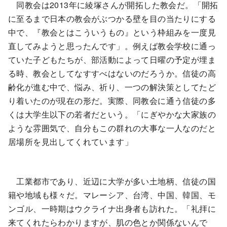
同教会は2013年に綾塚さんが開拓した教会だ。「開拓
に至るまで日本の教会がぶつかる壁を目の当たりにする
中で、『教会とはこういうもの』という枠組みを一度見
直してみようと思ったんです」。例えば教会学校に通っ
ていた子どもたちが、部活動によって日曜の予定が埋ま
る時、教会としてなすすべはないのだろうか。信徒の高
齢化が進む中で、悩み、祈り、一つの解決策としてたど
り着いたのが現在の形だ。実際、同教会に通う信徒の多
くは大学生以下の若者だという。「にぎやかな大家族の
ような雰囲気で、自分もこの群れの大事な一人なのだと
居場所を見出してくれています」
工業都市であり、近辺に大学が多い土地柄、信徒の国
籍や地域も様々だ。マレーシア、台湾、中国、韓国、モ
ンゴル、一時期はウクライナ出身者も訪れた。「礼拝に
来てくれたらわかりますが、肌の色とか関係ないんで