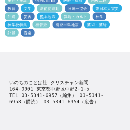
事件・事故
信教の自由
医療・福祉
宗教二世
教育
文学
新使徒運動
旧統一協会
東日本大震災
沖縄
災害
熊本地震
異端・カルト
神学
神学校特集
福音派
能登半島地震
芸術・芸能
訃報
音楽
いのちのことば社 クリスチャン新聞

164-0001 東京都中野区中野2-1-5

TEL 03-5341-6957（編集） 03-5341-
6958（購読） 03-5341-6954（広告）