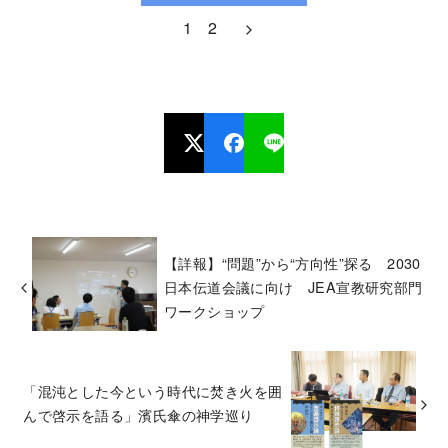
1
2
【詳報】“問題”から“方向性”探る 2030
日本伝道会議に向け JEA宣教研究部門
ワークショップ
「混沌とした今という時代に焚き火を囲
んで啓示を語る」濱氏傘の神学巡り