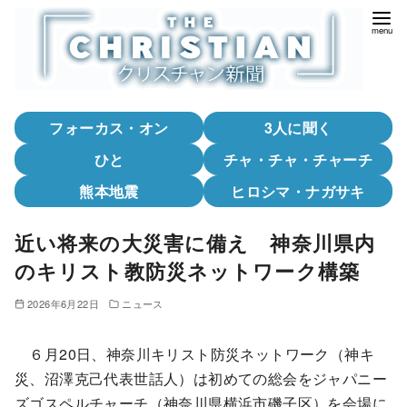
コ
ン
テ
ン
ツ
フォーカス・オン
3人に聞く
へ
移
ひと
チャ・チャ・チャーチ
動
熊本地震
ヒロシマ・ナガサキ
近い将来の大災害に備え 神奈川県内
のキリスト教防災ネットワーク構築
2026年6月22日
ニュース
６月20日、神奈川キリスト防災ネットワーク（神キ
災、沼澤克己代表世話人）は初めての総会をジャパニー
ズゴスペルチャーチ（神奈川県横浜市磯子区）を会場に