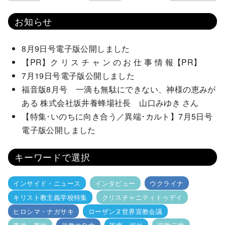
お知らせ
8月9日号電子版公開しました
【PR】ク リ ス チ ャ ン の お 仕 事 情 報【PR】
7月19日号電子版公開しました
福音版8月号 一滴も無駄にできない、神様の恵みが
ある 株式会社坂井養蜂場社長 山口みゆき さん
【特集･いのちに向き合う／異端･カルト】7月5日号
電子版公開しました
キーワードで選択
インサイド・ニュース
インタビュー
ウクライナ
キリスト教主義学校特集
クリスチャニティトゥデイ
ヒロシマ・ナガサキ
ローザンヌ世界宣教会議