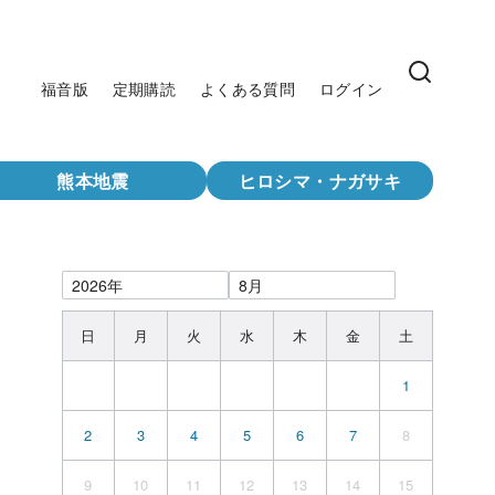
福音版
定期購読
よくある質問
ログイン
熊本地震
ヒロシマ・ナガサキ
日
月
火
水
木
金
土
1
2
3
4
5
6
7
8
9
10
11
12
13
14
15