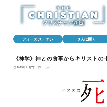
コ
ン
テ
ン
ツ
へ
フォーカス・オン
3人に聞く
移
動
《神学》神との食事からキリストの
2025年11月7日
ニュース