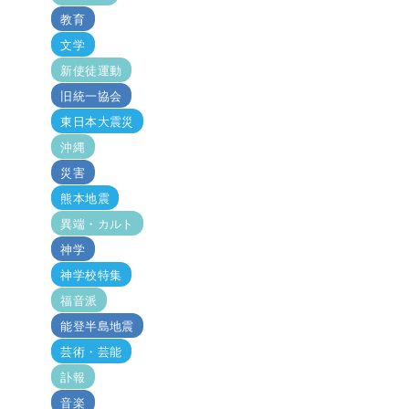
教育
文学
新使徒運動
旧統一協会
東日本大震災
沖縄
災害
熊本地震
異端・カルト
神学
神学校特集
福音派
能登半島地震
芸術・芸能
訃報
音楽