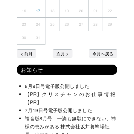
16
17
18
19
20
21
22
23
24
25
26
27
28
29
30
31
< 前月
次月 >
今月へ戻る
お知らせ
8月9日号電子版公開しました
【PR】ク リ ス チ ャ ン の お 仕 事 情 報
【PR】
7月19日号電子版公開しました
福音版8月号 一滴も無駄にできない、神
様の恵みがある 株式会社坂井養蜂場社