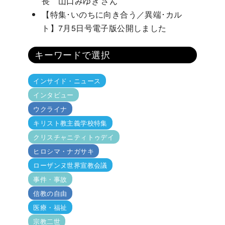
長 山口みゆき さん
【特集･いのちに向き合う／異端･カル
ト】7月5日号電子版公開しました
キーワードで選択
インサイド・ニュース
インタビュー
ウクライナ
キリスト教主義学校特集
クリスチャニティトゥデイ
ヒロシマ・ナガサキ
ローザンヌ世界宣教会議
事件・事故
信教の自由
医療・福祉
宗教二世