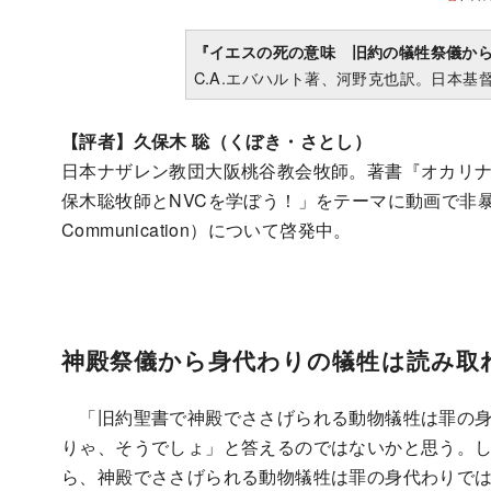
『イエスの死の意味 旧約の犠牲祭儀か
C.A.エバハルト著、河野克也訳。日本基督
【評者】久保木 聡（くぼき・さとし）
日本ナザレン教団大阪桃谷教会牧師。著書『オカリ
保木聡牧師とNVCを学ぼう！」をテーマに動画で非暴力コ
Communication）について啓発中。
神殿祭儀から身代わりの犠牲は読み取
「旧約聖書で神殿でささげられる動物犠牲は罪の身
りゃ、そうでしょ」と答えるのではないかと思う。し
ら、神殿でささげられる動物犠牲は罪の身代わりで