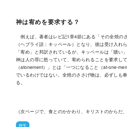
神は宥めを要求する？
例えば、著者はレビ記1章4節にある「その全焼の
（ヘブライ語：キッペール）となり、彼は受け入れら
「宥め」と邦訳されているが、キッペールは「贖い
神は人の罪に怒っていて、宥められることを要求し
（atonement）」とは「一つになること（at-on
でいるわけではない。全焼のささげ物は、必ずしも
る。
（次ページで、食とのかかわり、キリストのからだ
神学