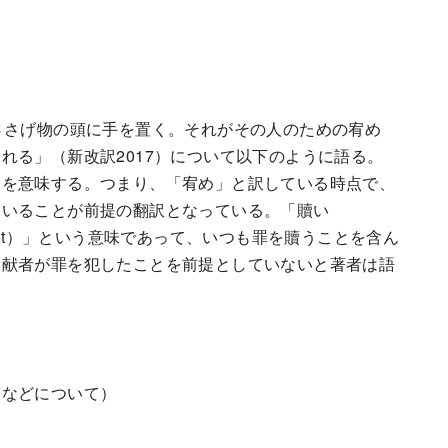
ささげ物の頭に手を置く。それがその人のための宥め
れる」（新改訳2017）について以下のように語る。
」を意味する。つまり、「宥め」と訳している時点で、
ていることが前提の翻訳となっている。「贖い
e-ment）」という意味であって、いつも罪を贖うことを含ん
奉献者が罪を犯したことを前提としていないと著者は語
、などについて）