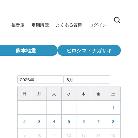
福音版
定期購読
よくある質問
ログイン
熊本地震
ヒロシマ・ナガサキ
日
月
火
水
木
金
土
1
2
3
4
5
6
7
8
9
10
11
12
13
14
15