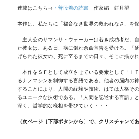
連載はこちら→
・普段着の読書
作家編 餅月望
本作は、私たちに「福音なき世界の救われなさ」を
主人公のサマンサ・ウォーカーは若き成功者だ。自
た彼女は、ある日、病に倒れ余命宣告を受ける。「
げられた彼女の、死に至るまでの日々、そこに描か
本作をＳＦとして成立させている要素として「ＩＴ
るナノマシンを制御する言語である。他者の脳内の
することにより、人間の経験や技術、はては人格そ
るユニークな技術である。「人間を記述する言語」
深く、哲学的な様相を帯びていく・・・
（次ページ［下部ボタンから］で、クリスチャンであ