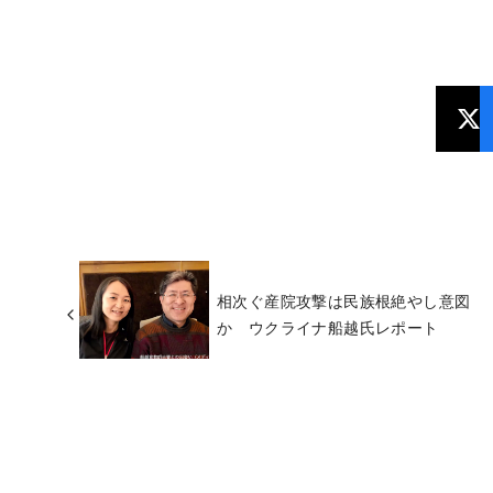
相次ぐ産院攻撃は民族根絶やし意図
か ウクライナ船越氏レポート