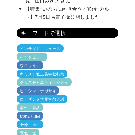
長 山口みゆき さん
【特集･いのちに向き合う／異端･カル
ト】7月5日号電子版公開しました
キーワードで選択
インサイド・ニュース
インタビュー
ウクライナ
キリスト教主義学校特集
クリスチャニティトゥデイ
ヒロシマ・ナガサキ
ローザンヌ世界宣教会議
事件・事故
信教の自由
医療・福祉
宗教二世