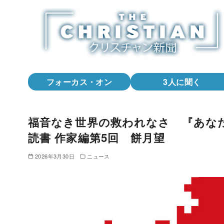
コ
ン
テ
ン
ツ
へ
フォーカス・オン
3人に聞く
移
動
福音なき世界の救われなさ 『あな
読書 作家編第5回 餅月望
2026年3月30日
ニュース