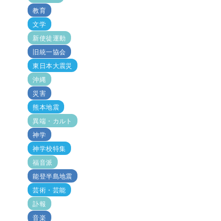
教育
文学
新使徒運動
旧統一協会
東日本大震災
沖縄
災害
熊本地震
異端・カルト
神学
神学校特集
福音派
能登半島地震
芸術・芸能
訃報
音楽