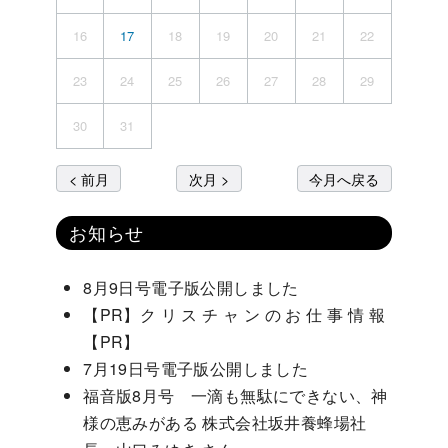
16
17
18
19
20
21
22
23
24
25
26
27
28
29
30
31
< 前月
次月 >
今月へ戻る
お知らせ
8月9日号電子版公開しました
【PR】ク リ ス チ ャ ン の お 仕 事 情 報
【PR】
7月19日号電子版公開しました
福音版8月号 一滴も無駄にできない、神
様の恵みがある 株式会社坂井養蜂場社