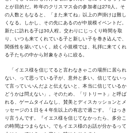
とが目的だ。昨年のクリスマス会の参加者は270人。そ
の人数ともなると、「また来てね」以上の声掛けは難し
くなる。しかし、その先にあるのが中規模イベントだ。
新たに訪れる子は30人程。交わりにじっくり時間を取
り、いつも来てくれている子と新しい子を巻き込んで、
関係性を築いていく。続く小規模では、礼拝に来てくれ
る子たちの中から対象をさらに絞る。
「イエス様を信じてると言わなきゃこの場所に居られ
ない、って思っている子が、意外と多い。信じてないっ
て言っていいんだよと伝えないと、本当に信じているか
どうかは問えない」。そのため、「リトリート」と呼ば
れる、ゲームタイムなし、賛美とディスカッションとメ
ッセージの１日を４年生以上の有志で過ごす。「はっき
り言うんです。『イエス様を信じてなかったら、多分こ
の時間はつまらない。でもイエス様のお話が分かるって