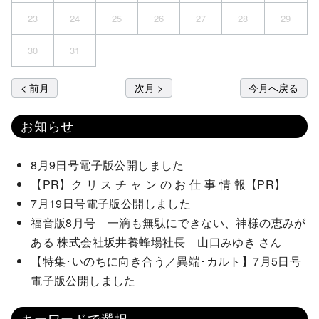
23
24
25
26
27
28
29
30
31
< 前月
次月 >
今月へ戻る
お知らせ
8月9日号電子版公開しました
【PR】ク リ ス チ ャ ン の お 仕 事 情 報【PR】
7月19日号電子版公開しました
福音版8月号 一滴も無駄にできない、神様の恵みが
ある 株式会社坂井養蜂場社長 山口みゆき さん
【特集･いのちに向き合う／異端･カルト】7月5日号
電子版公開しました
キーワードで選択