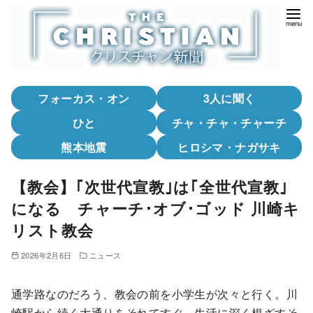
コ
ン
テ
ン
ツ
フォーカス・オン
3人に聞く
へ
移
ひと
チャ・チャ・チャーチ
動
熊本地震
ヒロシマ・ナガサキ
【教会】｢次世代宣教｣は｢全世代宣教｣
になる チャーチ･オブ･ゴッド 川崎キ
リスト教会
2026年2月6日
ニュース
通学路なのだろう、教会の前を小学生が次々と行く。川
崎駅から続く大通りをそれてすぐ、生活に深く根ざすそ