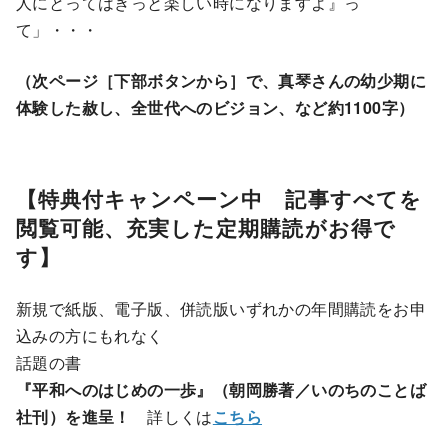
人にとってはきっと楽しい時になりますよ』っ
て」・・・
（次ページ［下部ボタンから］で、真琴さんの幼少期に
体験した赦し、全世代へのビジョン、など約1100字）
【特典付キャンペーン中 記事すべてを
閲覧可能、充実した定期購読がお得で
す】
新規で紙版、電子版、併読版いずれかの年間購読をお申
込みの方にもれなく
話題の書
『平和へのはじめの一歩』（朝岡勝著／いのちのことば
社刊）を進呈！
詳しくは
こちら