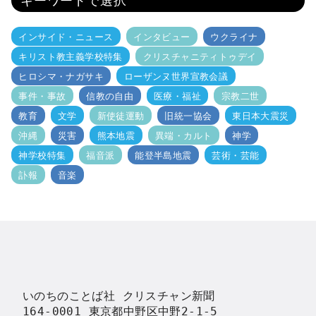
インサイド・ニュース
インタビュー
ウクライナ
キリスト教主義学校特集
クリスチャニティトゥデイ
ヒロシマ・ナガサキ
ローザンヌ世界宣教会議
事件・事故
信教の自由
医療・福祉
宗教二世
教育
文学
新使徒運動
旧統一協会
東日本大震災
沖縄
災害
熊本地震
異端・カルト
神学
神学校特集
福音派
能登半島地震
芸術・芸能
訃報
音楽
いのちのことば社 クリスチャン新聞

164-0001 東京都中野区中野2-1-5
