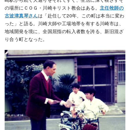
の場所にＣＯＧ・川崎キリスト教会はある。
主任牧師の
古波津真琴さん
は「赴任して20年、この町は本当に変わ
った」と語る。川崎大師や工場地帯を有する川崎市は、
地域開発を境に、全国屈指の転入者数を誇る、新旧混ざ
り合う町となった。