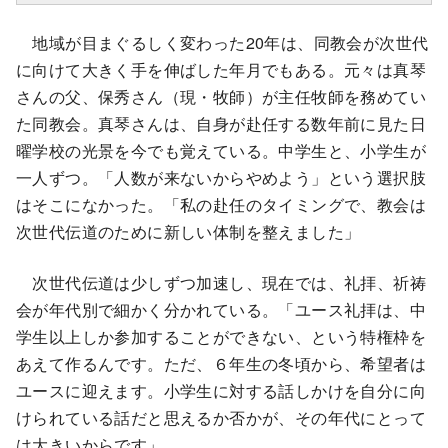
地域が目まぐるしく変わった20年は、同教会が次世代
に向けて大きく手を伸ばした年月でもある。元々は真琴
さんの父、保秀さん（現・牧師）が主任牧師を務めてい
た同教会。真琴さんは、自身が赴任する数年前に見た日
曜学校の光景を今でも覚えている。中学生と、小学生が
一人ずつ。「人数が来ないからやめよう」という選択肢
はそこになかった。「私の赴任のタイミングで、教会は
次世代伝道のために新しい体制を整えました」
次世代伝道は少しずつ加速し、現在では、礼拝、祈祷
会が年代別で細かく分かれている。「ユース礼拝は、中
学生以上しか参加することができない、という特権枠を
あえて作るんです。ただ、６年生の冬頃から、希望者は
ユースに迎えます。小学生に対する話しかけを自分に向
けられている話だと思えるか否かが、その年代にとって
は大きいからです」