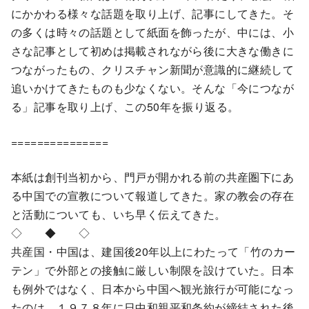
にかかわる様々な話題を取り上げ、記事にしてきた。そ
の多くは時々の話題として紙面を飾ったが、中には、小
さな記事として初めは掲載されながら後に大きな働きに
つながったもの、クリスチャン新聞が意識的に継続して
追いかけてきたものも少なくない。そんな「今につなが
る」記事を取り上げ、この50年を振り返る。
===============
本紙は創刊当初から、門戸が開かれる前の共産圏下にあ
る中国での宣教について報道してきた。家の教会の存在
と活動についても、いち早く伝えてきた。
◇ ◆ ◇
共産国・中国は、建国後20年以上にわたって「竹のカー
テン」で外部との接触に厳しい制限を設けていた。日本
も例外ではなく、日本から中国へ観光旅行が可能になっ
たのは、１９７８年に日中和親平和条約が締結された後