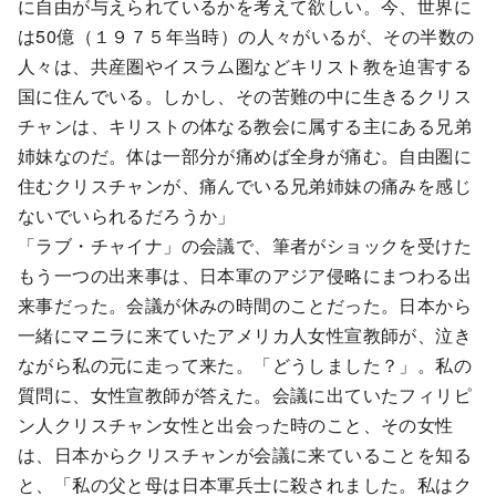
に自由が与えられているかを考えて欲しい。今、世界に
は50億（１９７５年当時）の人々がいるが、その半数の
人々は、共産圏やイスラム圏などキリスト教を迫害する
国に住んでいる。しかし、その苦難の中に生きるクリス
チャンは、キリストの体なる教会に属する主にある兄弟
姉妹なのだ。体は一部分が痛めば全身が痛む。自由圏に
住むクリスチャンが、痛んでいる兄弟姉妹の痛みを感じ
ないでいられるだろうか」
「ラブ・チャイナ」の会議で、筆者がショックを受けた
もう一つの出来事は、日本軍のアジア侵略にまつわる出
来事だった。会議が休みの時間のことだった。日本から
一緒にマニラに来ていたアメリカ人女性宣教師が、泣き
ながら私の元に走って来た。「どうしました？」。私の
質問に、女性宣教師が答えた。会議に出ていたフィリピ
ン人クリスチャン女性と出会った時のこと、その女性
は、日本からクリスチャンが会議に来ていることを知る
と、「私の父と母は日本軍兵士に殺されました。私はク