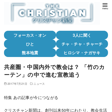
コ
ン
テ
ン
ツ
フォーカス・オン
3人に聞く
へ
移
ひと
チャ・チャ・チャーチ
動
熊本地震
ヒロシマ・ナガサキ
共産圏・中国内外で教会は？ 「竹のカ
ーテン」の中で進む宣教追う
2017年7月21日
ニュース
特集 あの記事が今につながる
クリスチャン新聞は、創刊以来50年にわたり、教会生活