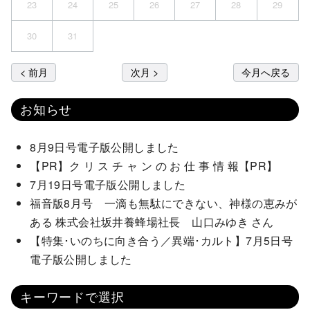
23
24
25
26
27
28
29
30
31
< 前月
次月 >
今月へ戻る
お知らせ
8月9日号電子版公開しました
【PR】ク リ ス チ ャ ン の お 仕 事 情 報【PR】
7月19日号電子版公開しました
福音版8月号 一滴も無駄にできない、神様の恵みが
ある 株式会社坂井養蜂場社長 山口みゆき さん
【特集･いのちに向き合う／異端･カルト】7月5日号
電子版公開しました
キーワードで選択