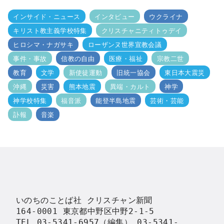
インサイド・ニュース
インタビュー
ウクライナ
キリスト教主義学校特集
クリスチャニティトゥデイ
ヒロシマ・ナガサキ
ローザンヌ世界宣教会議
事件・事故
信教の自由
医療・福祉
宗教二世
教育
文学
新使徒運動
旧統一協会
東日本大震災
沖縄
災害
熊本地震
異端・カルト
神学
神学校特集
福音派
能登半島地震
芸術・芸能
訃報
音楽
いのちのことば社 クリスチャン新聞

164-0001 東京都中野区中野2-1-5

TEL 03-5341-6957（編集） 03-5341-