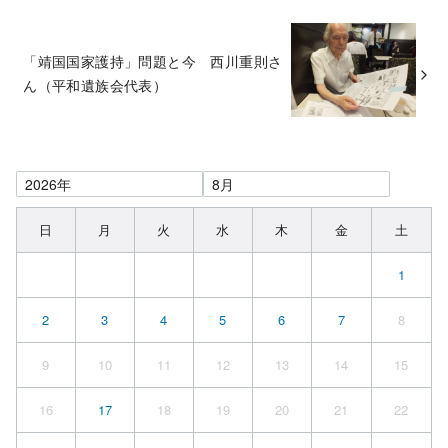
「靖国国家護持」問題と今 西川重則さ
ん（平和遺族会代表）
日
月
火
水
木
金
土
1
2
3
4
5
6
7
8
9
10
11
12
13
14
15
16
17
18
19
20
21
22