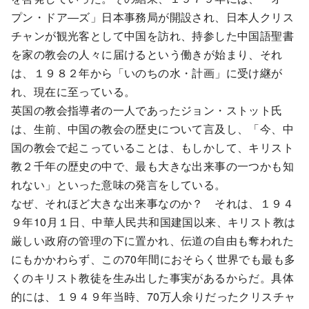
プン・ドア―ズ」日本事務局が開設され、日本人クリス
チャンが観光客として中国を訪れ、持参した中国語聖書
を家の教会の人々に届けるという働きが始まり、それ
は、１９８２年から「いのちの水・計画」に受け継が
れ、現在に至っている。
英国の教会指導者の一人であったジョン・ストット氏
は、生前、中国の教会の歴史について言及し、「今、中
国の教会で起こっていることは、もしかして、キリスト
教２千年の歴史の中で、最も大きな出来事の一つかも知
れない」といった意味の発言をしている。
なぜ、それほど大きな出来事なのか？ それは、１９４
９年10月１日、中華人民共和国建国以来、キリスト教は
厳しい政府の管理の下に置かれ、伝道の自由も奪われた
にもかかわらず、この70年間におそらく世界でも最も多
くのキリスト教徒を生み出した事実があるからだ。具体
的には、１９４９年当時、70万人余りだったクリスチャ