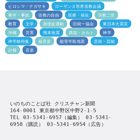
ヒロシマ・ナガサキ
ローザンヌ世界宣教会議
事件・事故
信教の自由
医療・福祉
宗教二世
教育
文学
新使徒運動
旧統一協会
東日本大震災
沖縄
災害
熊本地震
異端・カルト
神学
神学校特集
福音派
能登半島地震
芸術・芸能
訃報
音楽
いのちのことば社 クリスチャン新聞

164-0001 東京都中野区中野2-1-5

TEL 03-5341-6957（編集） 03-5341-
6958（購読） 03-5341-6954（広告）