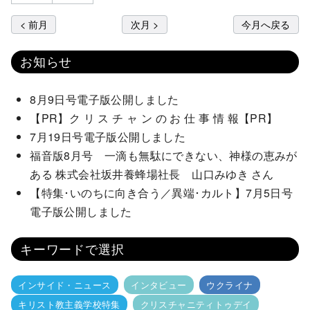
< 前月
次月 >
今月へ戻る
お知らせ
8月9日号電子版公開しました
【PR】ク リ ス チ ャ ン の お 仕 事 情 報【PR】
7月19日号電子版公開しました
福音版8月号 一滴も無駄にできない、神様の恵みが
ある 株式会社坂井養蜂場社長 山口みゆき さん
【特集･いのちに向き合う／異端･カルト】7月5日号
電子版公開しました
キーワードで選択
インサイド・ニュース
インタビュー
ウクライナ
キリスト教主義学校特集
クリスチャニティトゥデイ