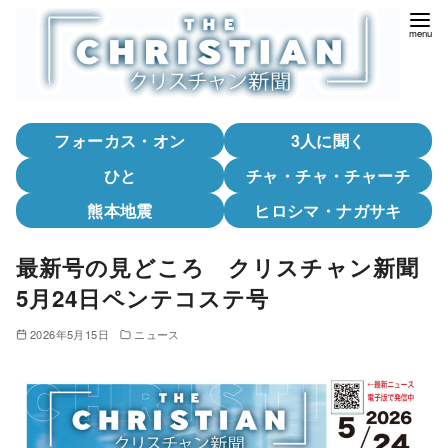
コ
ン
テ
ン
ツ
フォーカス・オン
3人に聞く
へ
移
ひと
チャ・チャ・チャーチ
動
熊本地震
ヒロシマ・ナガサキ
最新号の見どころ クリスチャン新聞
5月24日ペンテコステ号
2026年5月15日
ニュース