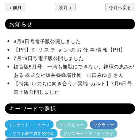
< 前月
次月 >
今月へ戻る
お知らせ
8月9日号電子版公開しました
【PR】ク リ ス チ ャ ン の お 仕 事 情 報【PR】
7月19日号電子版公開しました
福音版8月号 一滴も無駄にできない、神様の恵みが
ある 株式会社坂井養蜂場社長 山口みゆき さん
【特集･いのちに向き合う／異端･カルト】7月5日号
電子版公開しました
キーワードで選択
インサイド・ニュース
インタビュー
ウクライナ
キリスト教主義学校特集
クリスチャニティトゥデイ