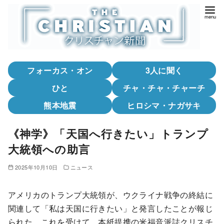
コ
ン
テ
ン
ツ
フォーカス・オン
3人に聞く
へ
移
ひと
チャ・チャ・チャーチ
動
熊本地震
ヒロシマ・ナガサキ
《神学》「天国へ行きたい」トランプ
大統領への助言
2025年10月10日
ニュース
アメリカのトランプ大統領が、ウクライナ戦争の終結に
関連して「私は天国に行きたい」と発言したことが報じ
られた。これを受けて、本紙提携の米福音派誌クリスチ