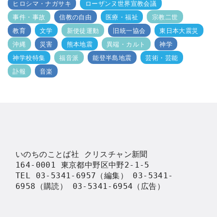
ヒロシマ・ナガサキ
ローザンヌ世界宣教会議
事件・事故
信教の自由
医療・福祉
宗教二世
教育
文学
新使徒運動
旧統一協会
東日本大震災
沖縄
災害
熊本地震
異端・カルト
神学
神学校特集
福音派
能登半島地震
芸術・芸能
訃報
音楽
いのちのことば社 クリスチャン新聞

164-0001 東京都中野区中野2-1-5

TEL 03-5341-6957（編集） 03-5341-
6958（購読） 03-5341-6954（広告）