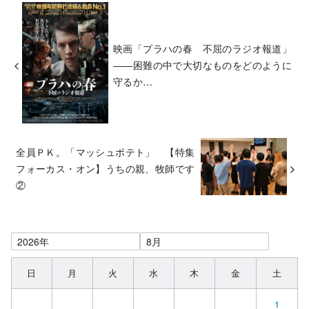
映画「プラハの春 不屈のラジオ報道」
――困難の中で大切なものをどのように
守るか…
全員ＰＫ。「マッシュポテト」 【特集
フォーカス・オン】うちの親、牧師です
②
日
月
火
水
木
金
土
1