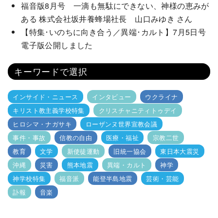
福音版8月号 一滴も無駄にできない、神様の恵みが
ある 株式会社坂井養蜂場社長 山口みゆき さん
【特集･いのちに向き合う／異端･カルト】7月5日号
電子版公開しました
キーワードで選択
インサイド・ニュース
インタビュー
ウクライナ
キリスト教主義学校特集
クリスチャニティトゥデイ
ヒロシマ・ナガサキ
ローザンヌ世界宣教会議
事件・事故
信教の自由
医療・福祉
宗教二世
教育
文学
新使徒運動
旧統一協会
東日本大震災
沖縄
災害
熊本地震
異端・カルト
神学
神学校特集
福音派
能登半島地震
芸術・芸能
訃報
音楽