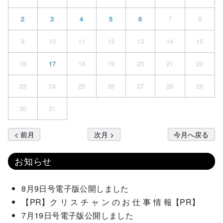
2
3
4
5
6
7
8
9
10
11
12
13
14
15
16
17
18
19
20
21
22
23
24
25
26
27
28
29
30
31
< 前月
次月 >
今月へ戻る
お知らせ
8月9日号電子版公開しました
【PR】ク リ ス チ ャ ン の お 仕 事 情 報【PR】
7月19日号電子版公開しました