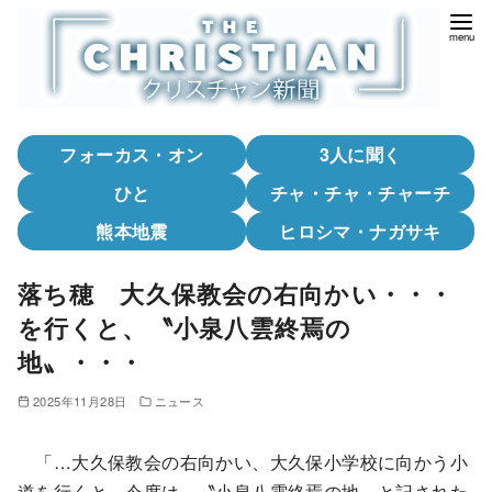
コ
ン
テ
ン
ツ
フォーカス・オン
3人に聞く
へ
移
ひと
チャ・チャ・チャーチ
動
熊本地震
ヒロシマ・ナガサキ
落ち穂 大久保教会の右向かい・・・
を行くと、〝小泉八雲終焉の
地〟・・・
2025年11月28日
ニュース
「…大久保教会の右向かい、大久保小学校に向かう小
道を行くと、今度は、〝小泉八雲終焉の地〟と記された