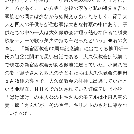
ところがある。この八雲亡き後の家族と私の祖父文吾の
家族との間には少なからぬ親交があったらしく、節子夫
人と四人の子供らが住む家は大きな竹藪の中にあり、子
供たちの中の一人は大久保教会に通う熱心な信者で讃美
歌をテナーで歌う美声の持ち主だったという」◆右の文
章は、「新宿西教会50周年記念誌」に出てくる柳田研一
氏の祖父に関する思い出話である。大久保教会は戦前ま
で現在の新宿西教会がある敷地に建っていた。小泉八雲
の妻・節子さんと四人の子どもたちは大久保教会の柳田
文吾牧師の導きで、大久保教会の礼拝に出席していたと
いう◆現在、ＮＨＫで放送されている連続テレビ小説
「ばけばけ」の主人公のトキさんのモデルは小泉八雲の
妻・節子さんだが、その晩年、キリストのもとに導かれ
ていたのだ。