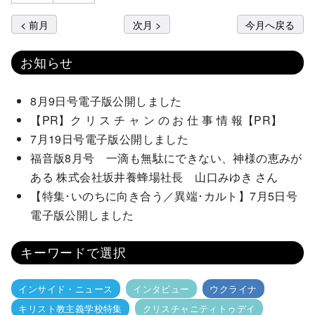
< 前月
次月 >
今月へ戻る
お知らせ
8月9日号電子版公開しました
【PR】ク リ ス チ ャ ン の お 仕 事 情 報【PR】
7月19日号電子版公開しました
福音版8月号 一滴も無駄にできない、神様の恵みが
ある 株式会社坂井養蜂場社長 山口みゆき さん
【特集･いのちに向き合う／異端･カルト】7月5日号
電子版公開しました
キーワードで選択
インサイド・ニュース
インタビュー
ウクライナ
キリスト教主義学校特集
クリスチャニティトゥデイ