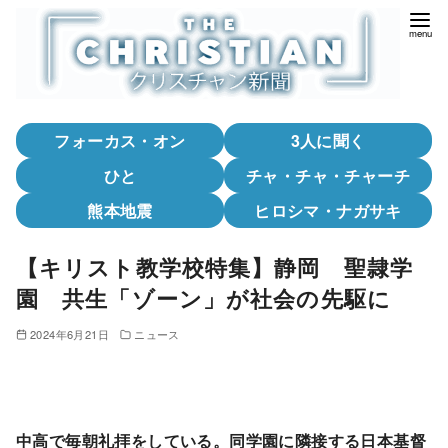
コ
ン
テ
ン
ツ
フォーカス・オン
3人に聞く
へ
移
ひと
チャ・チャ・チャーチ
動
熊本地震
ヒロシマ・ナガサキ
【キリスト教学校特集】静岡 聖隷学
園 共生「ゾーン」が社会の先駆に
2024年6月21日
ニュース
中高で毎朝礼拝をしている。同学園に隣接する日本基督