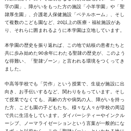
字の園」、障がいをもった方の施設「小羊学園」や「聖
隷厚生園」、介護老人保健施設「ベテルホーム」、そし
て複数のこども園など、20以上の医療・福祉施設があ
り、それらに囲まれるように本学園は立地しています。
本学園の歴史を振り返れば、この地で結核の患者たちと
共に歩み始めた90余年にわたる聖隷の歴史が、このよう
な得難い、「聖隷ゾーン」と言われる環境をつくってき
ました。
中高等学校でも「労作」という授業で、生徒が施設に出
向き、お手伝いするなど、関わりをもっています。そし
て授業でなくても、高齢の方や病気の人、障がいを持っ
た方、こども園の子どもたち、様々な人々が学校の周辺
で共に生活をしています。ダイバーシティーやインクル
ーシブ、ノーマライゼーションという言葉が一般的にな
るずっと以前から、この「聖隷ゾーン」といわれる地に