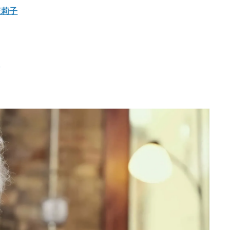
茉莉子
茂