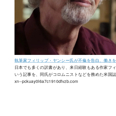
執筆家フィリップ・ヤンシー氏が不倫を告白、働き
日本でも多くの訳書があり、来日経験もある作家フ
いう記事を、同氏がコロムニストなどを務めた米国
xn--pckuay0l6a7c1910dfvzb.com