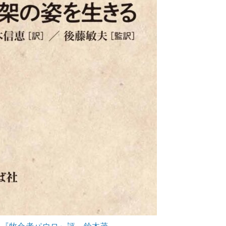
 『牧会者パウロ』評 鈴木茂