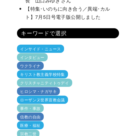
長 山口みゆき さん
【特集･いのちに向き合う／異端･カル
ト】7月5日号電子版公開しました
キーワードで選択
インサイド・ニュース
インタビュー
ウクライナ
キリスト教主義学校特集
クリスチャニティトゥデイ
ヒロシマ・ナガサキ
ローザンヌ世界宣教会議
事件・事故
信教の自由
医療・福祉
宗教二世