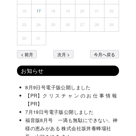
16
17
18
19
20
21
22
23
24
25
26
27
28
29
30
31
< 前月
次月 >
今月へ戻る
お知らせ
8月9日号電子版公開しました
【PR】ク リ ス チ ャ ン の お 仕 事 情 報
【PR】
7月19日号電子版公開しました
福音版8月号 一滴も無駄にできない、神
様の恵みがある 株式会社坂井養蜂場社