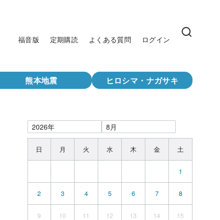
福音版
定期購読
よくある質問
ログイン
熊本地震
ヒロシマ・ナガサキ
日
月
火
水
木
金
土
1
2
3
4
5
6
7
8
9
10
11
12
13
14
15