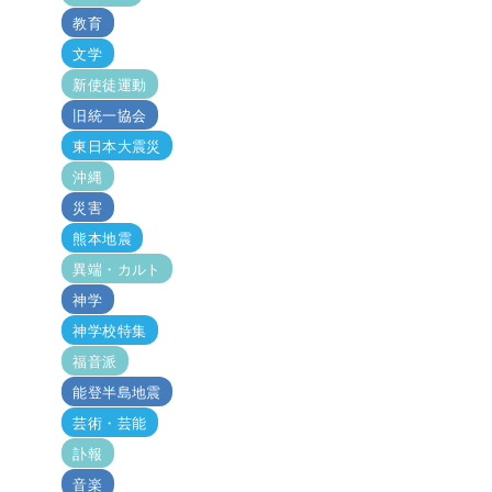
教育
文学
新使徒運動
旧統一協会
東日本大震災
沖縄
災害
熊本地震
異端・カルト
神学
神学校特集
福音派
能登半島地震
芸術・芸能
訃報
音楽