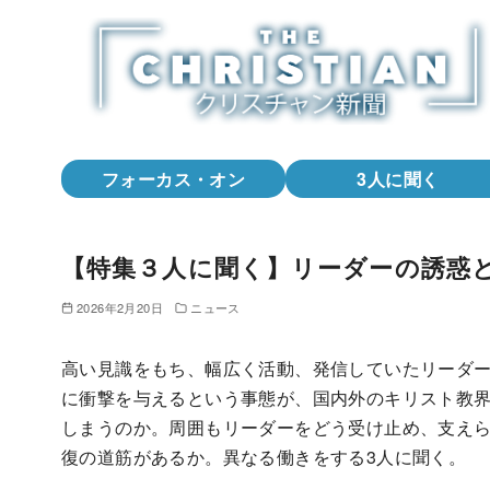
コ
ン
テ
ン
ツ
へ
フォーカス・オン
3人に聞く
移
動
【特集３人に聞く】リーダーの誘惑
2026年2月20日
ニュース
高い見識をもち、幅広く活動、発信していたリーダ
に衝撃を与えるという事態が、国内外のキリスト教
しまうのか。周囲もリーダーをどう受け止め、支え
復の道筋があるか。異なる働きをする3人に聞く。