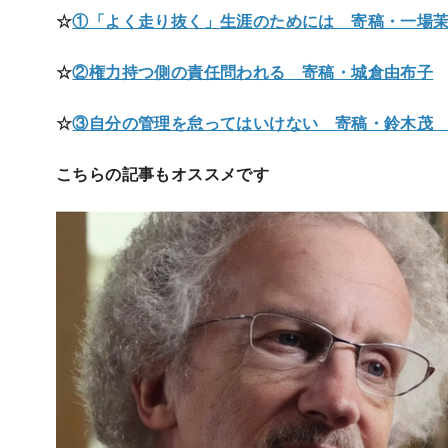
☆
①「よく走り抜く」生涯のためには 寄稿・一場
☆
②権力持つ側の責任問われる 寄稿・城倉由布子
☆
③自分の管理を怠ってはいけない 寄稿・鈴木
こちらの記事もオススメです