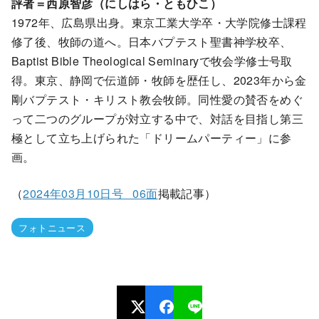
評者＝西原智彦（にしはら・ともひこ）
1972年、広島県出身。東京工業大学卒・大学院修士課程
修了後、牧師の道へ。日本バプテスト聖書神学校卒、
Baptist Bible Theological Seminaryで牧会学修士号取
得。東京、静岡で伝道師・牧師を歴任し、2023年から金
剛バプテスト・キリスト教会牧師。同性愛の賛否をめぐ
って二つのグループが対立する中で、対話を目指し第三
極として立ち上げられた「ドリームパーティー」に参
画。
（
2024年03月10日号 06面
掲載記事）
フォトニュース