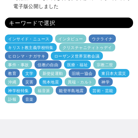
電子版公開しました
キーワードで選択
インサイド・ニュース
インタビュー
ウクライナ
キリスト教主義学校特集
クリスチャニティトゥデイ
ヒロシマ・ナガサキ
ローザンヌ世界宣教会議
事件・事故
信教の自由
医療・福祉
宗教二世
教育
文学
新使徒運動
旧統一協会
東日本大震災
沖縄
災害
熊本地震
異端・カルト
神学
神学校特集
福音派
能登半島地震
芸術・芸能
訃報
音楽