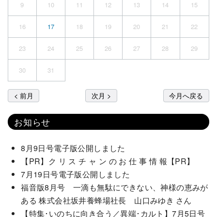
9
10
11
12
13
14
15
16
17
18
19
20
21
22
23
24
25
26
27
28
29
30
31
< 前月
次月 >
今月へ戻る
お知らせ
8月9日号電子版公開しました
【PR】ク リ ス チ ャ ン の お 仕 事 情 報【PR】
7月19日号電子版公開しました
福音版8月号 一滴も無駄にできない、神様の恵みが
ある 株式会社坂井養蜂場社長 山口みゆき さん
【特集･いのちに向き合う／異端･カルト】7月5日号