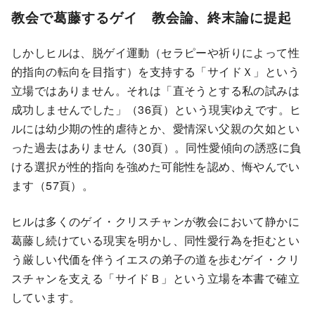
教会で葛藤するゲイ 教会論、終末論に提起
しかしヒルは、脱ゲイ運動（セラピーや祈りによって性
的指向の転向を目指す）を支持する「サイドＸ」という
立場ではありません。それは「直そうとする私の試みは
成功しませんでした」（36頁）という現実ゆえです。ヒ
ルには幼少期の性的虐待とか、愛情深い父親の欠如とい
った過去はありません（30頁）。同性愛傾向の誘惑に負
ける選択が性的指向を強めた可能性を認め、悔やんでい
ます（57頁）。
ヒルは多くのゲイ・クリスチャンが教会において静かに
葛藤し続けている現実を明かし、同性愛行為を拒むとい
う厳しい代価を伴うイエスの弟子の道を歩むゲイ・クリ
スチャンを支える「サイドＢ」という立場を本書で確立
しています。