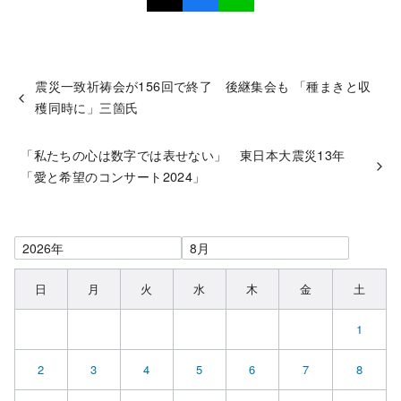
震災一致祈祷会が156回で終了 後継集会も 「種まきと収
穫同時に」三箇氏
「私たちの心は数字では表せない」 東日本大震災13年
「愛と希望のコンサート2024」
日
月
火
水
木
金
土
1
2
3
4
5
6
7
8