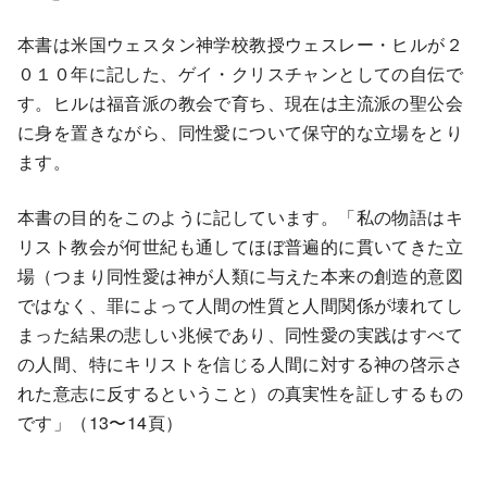
本書は米国ウェスタン神学校教授ウェスレー・ヒルが２
０１０年に記した、ゲイ・クリスチャンとしての自伝で
す。ヒルは福音派の教会で育ち、現在は主流派の聖公会
に身を置きながら、同性愛について保守的な立場をとり
ます。
本書の目的をこのように記しています。「私の物語はキ
リスト教会が何世紀も通してほぼ普遍的に貫いてきた立
場（つまり同性愛は神が人類に与えた本来の創造的意図
ではなく、罪によって人間の性質と人間関係が壊れてし
まった結果の悲しい兆候であり、同性愛の実践はすべて
の人間、特にキリストを信じる人間に対する神の啓示さ
れた意志に反するということ）の真実性を証しするもの
です」（13〜14頁）