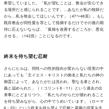
希望していました。「私が望むことは、教会が安心でき
る場所だと感じられることです。…あなたが私の牧師だ
から…私を牧会してほしいんです」（47〜48頁）。もし
既存教会が同性愛を罪として指摘するだけでその後の期
待に応えないならば、「孤独を改善するどころか、悪化
させる」（142頁）ことになるのです。
終末を待ち望む忍耐
さらにヒルは、同性への性的指向が変わらない現実の中
にあっても「主イエス・キリストの御名と私たちの神の
御霊によって、あなたがたは洗われ、聖なる者とされ、
義と認められた」（Ⅰコリント6・11）という過去の出
来事にとどまりつつ、「私たちのからだが贖われること
を待ち望みながら、心の中でうめいています」（ローマ
6・23）という終末を待ち望んで忍耐と葛藤の現実を生