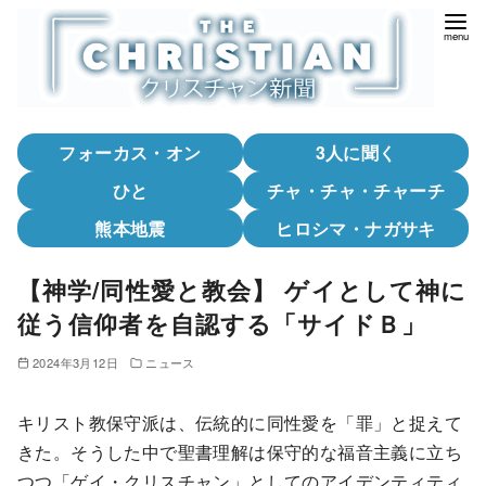
コ
ン
テ
ン
ツ
フォーカス・オン
3人に聞く
へ
移
ひと
チャ・チャ・チャーチ
動
熊本地震
ヒロシマ・ナガサキ
【神学/同性愛と教会】 ゲイとして神に
従う信仰者を自認する「サイドＢ」
2024年3月12日
ニュース
キリスト教保守派は、伝統的に同性愛を「罪」と捉えて
きた。そうした中で聖書理解は保守的な福音主義に立ち
つつ「ゲイ・クリスチャン」としてのアイデンティティ