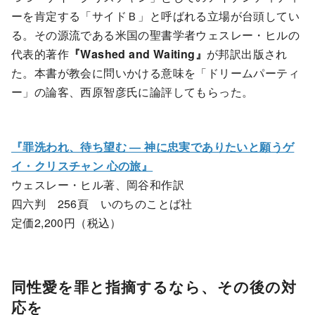
ーを肯定する「サイドＢ」と呼ばれる立場が台頭してい
る。その源流である米国の聖書学者ウェスレー・ヒルの
代表的著作
『Washed and Waiting』
が邦訳出版され
た。本書が教会に問いかける意味を「ドリームパーティ
ー」の論客、西原智彦氏に論評してもらった。
『罪洗われ、待ち望む ― 神に忠実でありたいと願うゲ
イ・クリスチャン 心の旅』
ウェスレー・ヒル著、岡谷和作訳
四六判 256頁 いのちのことば社
定価2,200円（税込）
同性愛を罪と指摘するなら、その後の対
応を