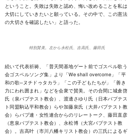
ということ。失敗は失敗と認め、悔い改めることを私は
大切にしていきたいと願っている。その中で、この憲法
の大切さを確認したい」と語った。
特別賛美。左から永松氏、吉高氏、藤田氏
続いて代表祈祷、「普天間基地ゲート前でゴスペル歌う
会ゴスペルソング集」より「We shall overcome」「平
和の歌─ヌチドゥタカラ」「この子どもたちが」「善き
力にわれ囲まれ」などを会衆で賛美。その合間に城倉啓
氏（泉バプテスト教会）、渡邊さゆり氏（日本バプテス
ト同盟駒込平和教会）らや加藤泉氏（大井バプテスト教
会）らバプ連・女性連合からのリレートーク、藤田直彦
（恵泉バプテスト教会）、永松博（大宮バプテスト教
会）。吉高叶（市川八幡キリスト教会）の三氏によるギ