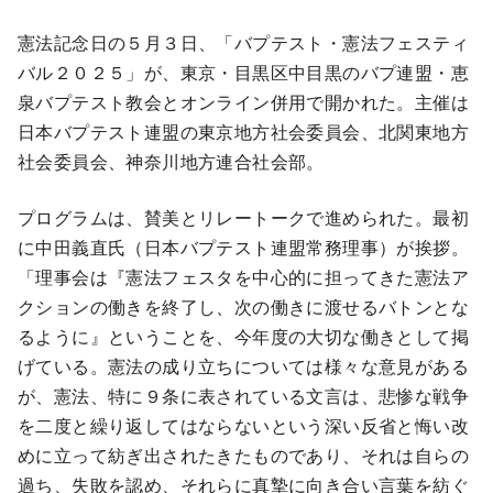
憲法記念日の５月３日、「バプテスト・憲法フェスティ
バル２０２５」が、東京・目黒区中目黒のバプ連盟・恵
泉バプテスト教会とオンライン併用で開かれた。主催は
日本バプテスト連盟の東京地方社会委員会、北関東地方
社会委員会、神奈川地方連合社会部。
プログラムは、賛美とリレートークで進められた。最初
に中田義直氏（日本バプテスト連盟常務理事）が挨拶。
「理事会は『憲法フェスタを中心的に担ってきた憲法ア
クションの働きを終了し、次の働きに渡せるバトンとな
るように』ということを、今年度の大切な働きとして掲
げている。憲法の成り立ちについては様々な意見がある
が、憲法、特に９条に表されている文言は、悲惨な戦争
を二度と繰り返してはならないという深い反省と悔い改
めに立って紡ぎ出されたきたものであり、それは自らの
過ち、失敗を認め、それらに真摯に向き合い言葉を紡ぐ