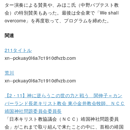
ター演奏による賛美や、みほこ氏（中野バプテスト教
会）の特別賛美もあった。最後は全会衆で「We shall
overcome」を再度歌って、プログラムを締めた。
関連
211タイトル
xn--pckuay0l6a7c1910dfvzb.com
荒川
xn--pckuay0l6a7c1910dfvzb.com
【2・11】神に逆らうこの世の力と戦う 関伸子＝カン
バーランド長老キリスト教会 東小金井教会牧師、ＮＣＣ
靖国神社問題委員会委員長
「日本キリスト教協議会（ＮＣＣ）靖国神社問題委員
会」がこれまで取り組んで来たことの中に、首相の靖国