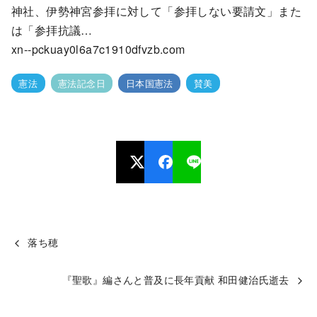
神社、伊勢神宮参拝に対して「参拝しない要請文」また
は「参拝抗議…
xn--pckuay0l6a7c1910dfvzb.com
憲法
憲法記念日
日本国憲法
賛美
落ち穂
『聖歌』編さんと普及に長年貢献 和田健治氏逝去