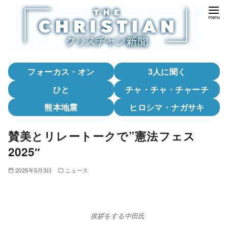
コ
ン
テ
ン
ツ
フォーカス・オン
3人に聞く
へ
移
ひと
チャ・チャ・チャーチ
動
熊本地震
ヒロシマ・ナガサキ
賛美とリレートークで”憲法フェス
2025″
2025年5月3日
ニュース
挨拶をする中田氏