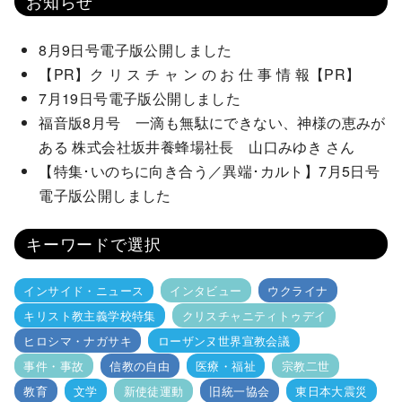
お知らせ
8月9日号電子版公開しました
【PR】ク リ ス チ ャ ン の お 仕 事 情 報【PR】
7月19日号電子版公開しました
福音版8月号 一滴も無駄にできない、神様の恵みが
ある 株式会社坂井養蜂場社長 山口みゆき さん
【特集･いのちに向き合う／異端･カルト】7月5日号
電子版公開しました
キーワードで選択
インサイド・ニュース
インタビュー
ウクライナ
キリスト教主義学校特集
クリスチャニティトゥデイ
ヒロシマ・ナガサキ
ローザンヌ世界宣教会議
事件・事故
信教の自由
医療・福祉
宗教二世
教育
文学
新使徒運動
旧統一協会
東日本大震災