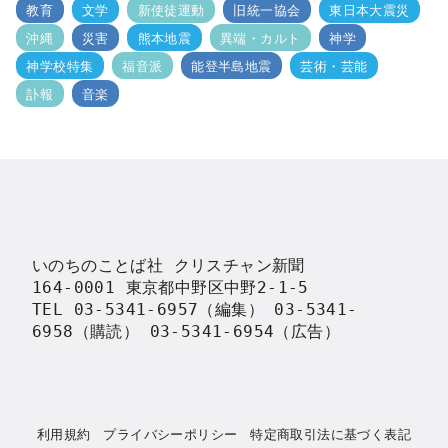
教育
文学
新使徒運動
旧統一協会
東日本大震災
沖縄
災害
熊本地震
異端・カルト
神学
神学校特集
福音派
能登半島地震
芸術・芸能
訃報
音楽
いのちのことば社 クリスチャン新聞

164-0001 東京都中野区中野2-1-5

TEL 03-5341-6957（編集） 03-5341-
6958（購読） 03-5341-6954（広告）
利用規約
プライバシーポリシー
特定商取引法に基づく表記