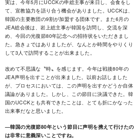
実は、今年5月にUCCKの申総主事が来日し、会食をし
て、宣教協力を語り合う機会がありました。UCCKは、
韓国の主要教団の9割が加盟する団体です。また6月の
JEA総会後は、岩上総主事が韓国を訪問し、交流を深
め、今回の光復節80年記念への招待状をいただきまし
た。急きょではありましたが、なんとか時間をやりくり
して3人で訪問することが出来ました。
改めて不思議な〝時〟を感じます。今年は戦後80年の
JEA声明を出すことが出来ました。以前お話しました
が、プロセスにおいては、この声明を出すかどうか自体
議論がありました。しかし、この節目に決議できた。韓
国のUCCKとも共有できたことは、とても折にかなった
出来事だなと思いました。
―韓国の光復節80年という節目に声明を携えて行けたの
は非常に意義深いことですね。