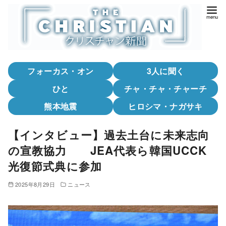
コ
ン
テ
ン
ツ
フォーカス・オン
3人に聞く
へ
移
ひと
チャ・チャ・チャーチ
動
熊本地震
ヒロシマ・ナガサキ
【インタビュー】過去土台に未来志向
の宣教協力 JEA代表ら韓国UCCK
光復節式典に参加
2025年8月29日
ニュース