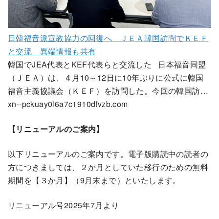
日韓福音派宣教協力の回復へ ＪＥＡ韓国訪問でＫＥＦ
と交流 異端情報も共有
韓国でJEA代表とKEF代表らと交流した 日本福音同盟
（ＪＥＡ）は、４月10～12日に10年ぶりに公式に韓国
福音主義協議会（ＫＥＦ）を訪問した。今回の韓国訪…
xn--pckuay0l6a7c1910dfvzb.com
【リニューアルのご案内】
以下リニューアルのご案内です。電子版購読中の読者の
方につきましては、２か月としていた移行のための無料
期間を【３か月】（9月末まで）といたします。
リニューアル号2025年7月より