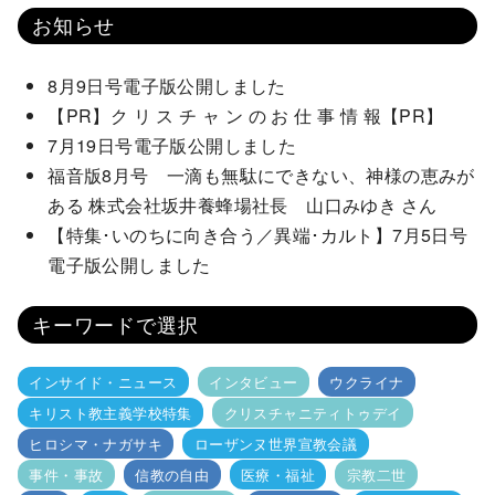
お知らせ
8月9日号電子版公開しました
【PR】ク リ ス チ ャ ン の お 仕 事 情 報【PR】
7月19日号電子版公開しました
福音版8月号 一滴も無駄にできない、神様の恵みが
ある 株式会社坂井養蜂場社長 山口みゆき さん
【特集･いのちに向き合う／異端･カルト】7月5日号
電子版公開しました
キーワードで選択
インサイド・ニュース
インタビュー
ウクライナ
キリスト教主義学校特集
クリスチャニティトゥデイ
ヒロシマ・ナガサキ
ローザンヌ世界宣教会議
事件・事故
信教の自由
医療・福祉
宗教二世