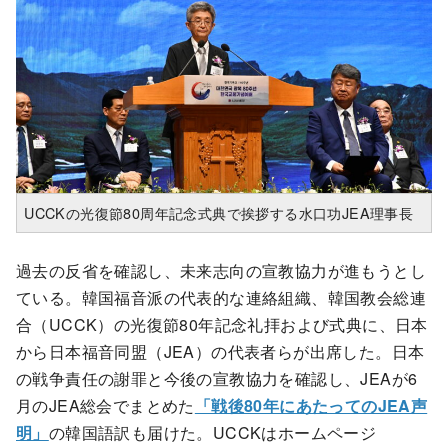
UCCKの光復節80周年記念式典で挨拶する水口功JEA理事長
過去の反省を確認し、未来志向の宣教協力が進もうとし
ている。韓国福音派の代表的な連絡組織、韓国教会総連
合（UCCK）の光復節80年記念礼拝および式典に、日本
から日本福音同盟（JEA）の代表者らが出席した。日本
の戦争責任の謝罪と今後の宣教協力を確認し、JEAが6
月のJEA総会でまとめた
「戦後80年にあたってのJEA声
明」
の韓国語訳も届けた。UCCKはホームページ