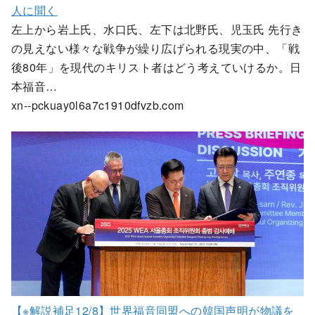
人に聞く
左上から岩上氏、水口氏、左下は北野氏、児玉氏 先行き
の見えない様々な戦争が繰り広げられる現実の中、「戦
後80年」を現代のキリスト者はどう考えていけるか。日
本福音…
xn--pckuay0l6a7c1910dfvzb.com
【※解説補足12/8】世界福音同盟への韓国声明が物議を