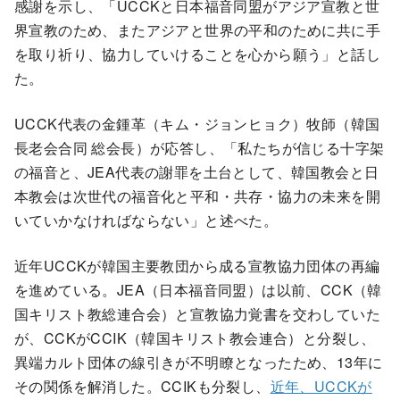
感謝を示し、「UCCKと日本福音同盟がアジア宣教と世
界宣教のため、またアジアと世界の平和のために共に手
を取り祈り、協力していけることを心から願う」と話し
た。
UCCK代表の金鍾革（キム・ジョンヒョク）牧師（韓国
長老会合同 総会長）が応答し、「私たちが信じる十字架
の福音と、JEA代表の謝罪を土台として、韓国教会と日
本教会は次世代の福音化と平和・共存・協力の未来を開
いていかなければならない」と述べた。
近年UCCKが韓国主要教団から成る宣教協力団体の再編
を進めている。JEA（日本福音同盟）は以前、CCK（韓
国キリスト教総連合会）と宣教協力覚書を交わしていた
が、CCKがCCIK（韓国キリスト教会連合）と分裂し、
異端カルト団体の線引きが不明瞭となったため、13年に
その関係を解消した。CCIKも分裂し、
近年、UCCKが