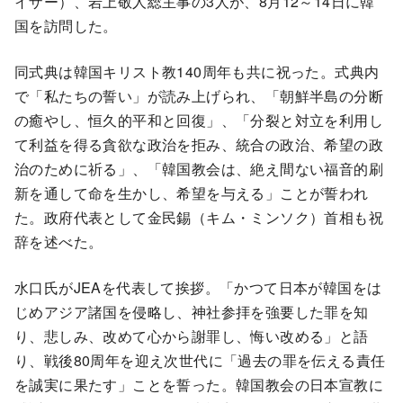
イザー）、岩上敬人総主事の3人が、8月12～14日に韓
国を訪問した。
同式典は韓国キリスト教140周年も共に祝った。式典内
で「私たちの誓い」が読み上げられ、「朝鮮半島の分断
の癒やし、恒久的平和と回復」、「分裂と対立を利用し
て利益を得る貪欲な政治を拒み、統合の政治、希望の政
治のために祈る」、「韓国教会は、絶え間ない福音的刷
新を通して命を生かし、希望を与える」ことが誓われ
た。政府代表として金民錫（キム・ミンソク）首相も祝
辞を述べた。
水口氏がJEAを代表して挨拶。「かつて日本が韓国をは
じめアジア諸国を侵略し、神社参拝を強要した罪を知
り、悲しみ、改めて心から謝罪し、悔い改める」と語
り、戦後80周年を迎え次世代に「過去の罪を伝える責任
を誠実に果たす」ことを誓った。韓国教会の日本宣教に