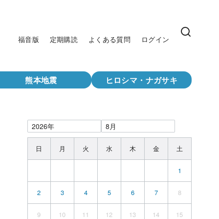
福音版
定期購読
よくある質問
ログイン
熊本地震
ヒロシマ・ナガサキ
日
月
火
水
木
金
土
1
2
3
4
5
6
7
8
9
10
11
12
13
14
15