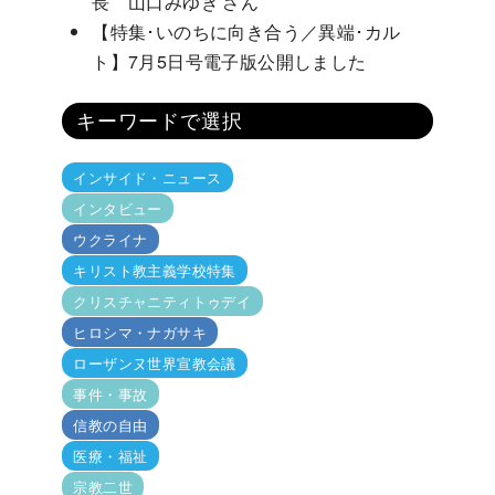
長 山口みゆき さん
【特集･いのちに向き合う／異端･カル
ト】7月5日号電子版公開しました
キーワードで選択
インサイド・ニュース
インタビュー
ウクライナ
キリスト教主義学校特集
クリスチャニティトゥデイ
ヒロシマ・ナガサキ
ローザンヌ世界宣教会議
事件・事故
信教の自由
医療・福祉
宗教二世