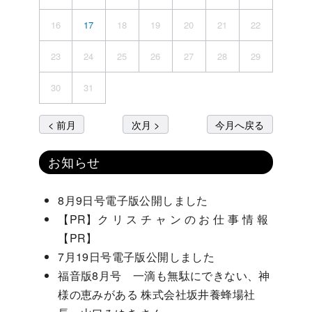
16
17
18
19
20
21
22
23
24
25
26
27
28
29
30
31
< 前月
次月 >
今月へ戻る
お知らせ
8月9日号電子版公開しました
【PR】ク リ ス チ ャ ン の お 仕 事 情 報
【PR】
7月19日号電子版公開しました
福音版8月号 一滴も無駄にできない、神
様の恵みがある 株式会社坂井養蜂場社