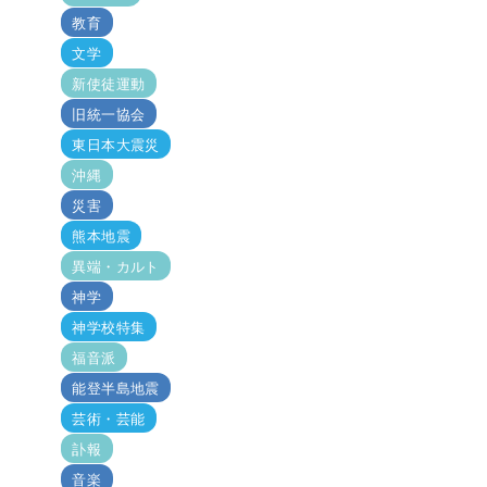
教育
文学
新使徒運動
旧統一協会
東日本大震災
沖縄
災害
熊本地震
異端・カルト
神学
神学校特集
福音派
能登半島地震
芸術・芸能
訃報
音楽