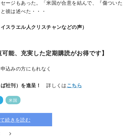
ッセージもあった。「米国が合意を結んで、『傷ついた
」と彼は述べた・・・
、イスラエル人クリスチャンなどの声）
覧可能、充実した定期購読がお得です】
お申込みの方にもれなく
とば社刊）を進呈！
詳しくは
こちら
米国
て続きを読む
2