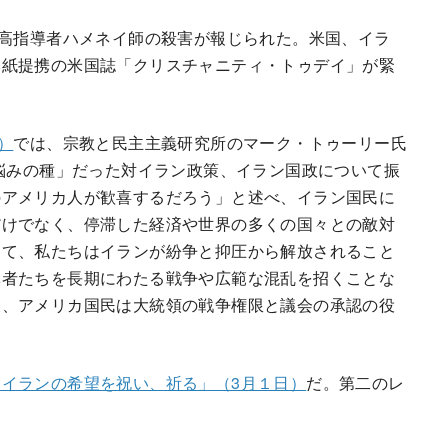
最高指導者ハメネイ師の殺害が報じられた。米国、イラ
本紙提携の米国誌「クリスチャニティ・トゥデイ」が緊
）
では、宗教と民主主義研究所のマーク・トゥーリー氏
に悩みの種」だった対イラン政策、イラン国政について振
のアメリカ人が歓喜するだろう」と述べ、イラン国民に
だけでなく、停滞した経済や世界の多くの国々との敵対
して、私たちはイランが紛争と抑圧から解放されること
導者たちを長期にわたる戦争や広範な混乱を招くことな
後、アメリカ国民は大統領の戦争権限と議会の承認の役
イランの希望を祝い、祈る」（3月１日）
だ。第二のレ