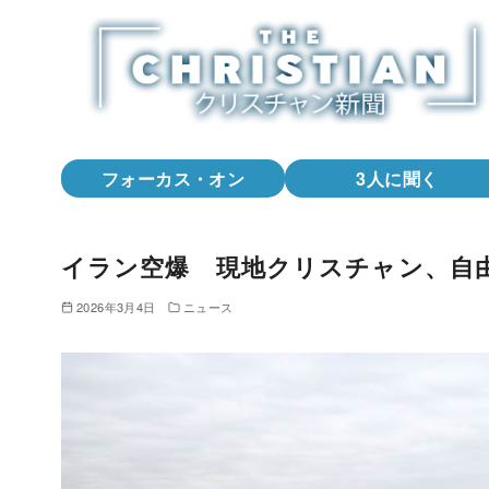
コ
ン
テ
ン
ツ
へ
フォーカス・オン
3人に聞く
移
動
イラン空爆 現地クリスチャン、自
2026年3月4日
ニュース