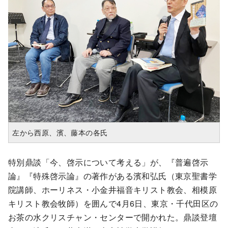
左から西原、濱、藤本の各氏
特別鼎談「今、啓示について考える」が、『普遍啓示
論』『特殊啓示論』の著作がある濱和弘氏（東京聖書学
院講師、ホーリネス・小金井福音キリスト教会、相模原
キリスト教会牧師）を囲んで4月6日、東京・千代田区の
お茶の水クリスチャン・センターで開かれた。鼎談登壇