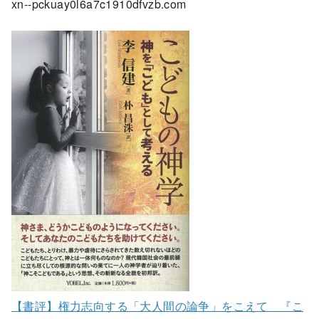
xn--pckuay0l6a7c1910dfvzb.com
【書評】権力志向する「大人間の論争」をこえて 『こ