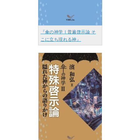
『傘の神学Ⅰ普遍啓示論 そ
こに立ち現れる神』