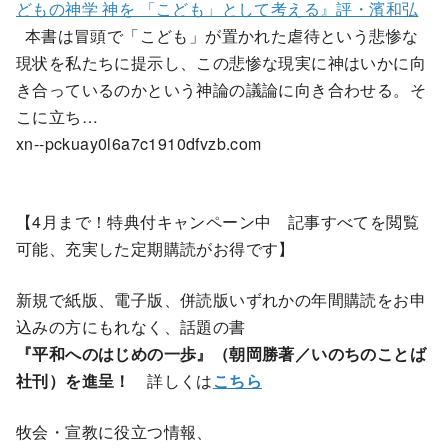
どもの神学 神を 「こども」として考える』評・濱和弘
本書は冒頭で「こども」が置かれた虐待という悲惨な
現状を私たちに提示し、この悲惨な現実に神はいかに向
き合っているのかという神論の議論に向き合わせる。そ
こに立ち…
xn--pckuay0l6a7c1910dfvzb.com
【4月まで！特典付キャンペーン中 記事すべてを閲覧
可能、充実した定期購読がお得です】
新規で紙版、電子版、併読版いずれかの年間購読をお申
込みの方にもれなく、話題の書
『平和へのはじめの一歩』（朝岡勝著／いのちのことば
社刊）を進呈！
詳しくは
こちら
牧会・宣教に役立つ情報、