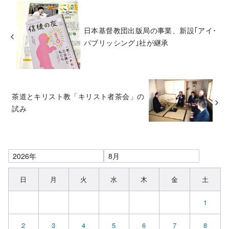
日本基督教団出版局の事業、新設｢アイ･
パブリッシング｣社が継承
茶道とキリスト教「キリスト者茶会」の
試み
日
月
火
水
木
金
土
1
2
3
4
5
6
7
8