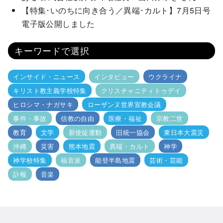
【特集･いのちに向き合う／異端･カルト】7月5日号
電子版公開しました
キーワードで選択
インサイド・ニュース
インタビュー
ウクライナ
キリスト教主義学校特集
クリスチャニティトゥデイ
ヒロシマ・ナガサキ
ローザンヌ世界宣教会議
事件・事故
信教の自由
医療・福祉
宗教二世
教育
文学
新使徒運動
旧統一協会
東日本大震災
沖縄
災害
熊本地震
異端・カルト
神学
神学校特集
福音派
能登半島地震
芸術・芸能
訃報
音楽