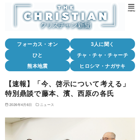
コ
ン
テ
ン
ツ
フォーカス・オン
3人に聞く
へ
移
ひと
チャ・チャ・チャーチ
動
熊本地震
ヒロシマ・ナガサキ
【速報】「今、啓示について考える」
特別鼎談で藤本、濱、西原の各氏
2026年4月6日
ニュース