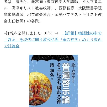
者は、濱氏と、藤本満（東京神学大学講師、イムマヌエ
ル・高津キリスト教会牧師）、西原智彦（大阪聖書学院
非常勤講師、バプ教会連合・金剛バプテストキリスト教
会主任牧師）の各氏。
※詳報を公開しました（6/5）→
【詳報】物語性の中で
「啓示」を現代に問う濱和弘氏『傘の神学』めぐり東西
で討論会