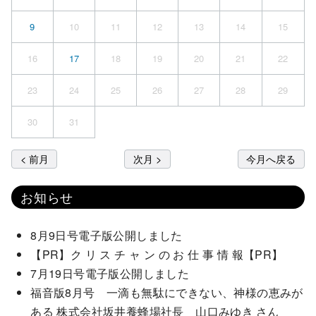
9
10
11
12
13
14
15
16
17
18
19
20
21
22
23
24
25
26
27
28
29
30
31
< 前月
次月 >
今月へ戻る
お知らせ
8月9日号電子版公開しました
【PR】ク リ ス チ ャ ン の お 仕 事 情 報【PR】
7月19日号電子版公開しました
福音版8月号 一滴も無駄にできない、神様の恵みが
ある 株式会社坂井養蜂場社長 山口みゆき さん