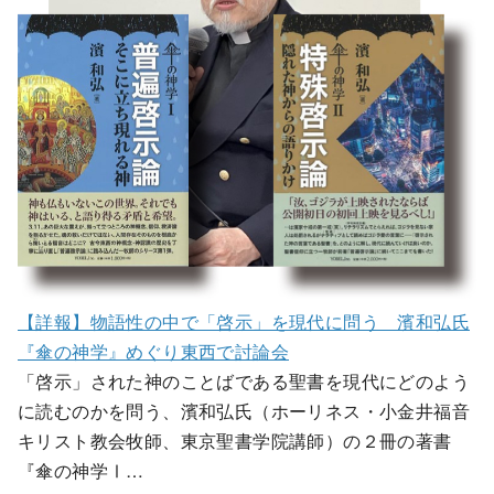
【詳報】物語性の中で「啓示」を現代に問う 濱和弘氏
『傘の神学』めぐり東西で討論会
「啓示」された神のことばである聖書を現代にどのよう
に読むのかを問う、濱和弘氏（ホーリネス・小金井福音
キリスト教会牧師、東京聖書学院講師）の２冊の著書
『傘の神学Ⅰ…