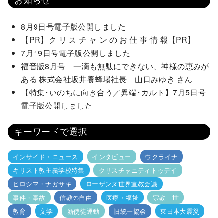
8月9日号電子版公開しました
【PR】ク リ ス チ ャ ン の お 仕 事 情 報【PR】
7月19日号電子版公開しました
福音版8月号 一滴も無駄にできない、神様の恵みが
ある 株式会社坂井養蜂場社長 山口みゆき さん
【特集･いのちに向き合う／異端･カルト】7月5日号
電子版公開しました
キーワードで選択
インサイド・ニュース
インタビュー
ウクライナ
キリスト教主義学校特集
クリスチャニティトゥデイ
ヒロシマ・ナガサキ
ローザンヌ世界宣教会議
事件・事故
信教の自由
医療・福祉
宗教二世
教育
文学
新使徒運動
旧統一協会
東日本大震災