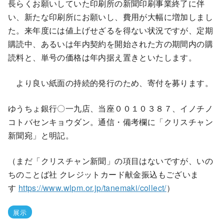
長らくお願いしていた印刷所の新聞印刷事業終了に伴
い、新たな印刷所にお願いし、費用が大幅に増加しまし
た。来年度には値上げせざるを得ない状況ですが、定期
購読中、あるいは年内契約を開始された方の期間内の購
読料と、単号の価格は年内据え置きといたします。
より良い紙面の持続的発行のため、寄付を募ります。
ゆうちょ銀行〇一九店、当座００１０３８７、イノチノ
コトバセンキョウダン。通信・備考欄に「クリスチャン
新聞宛」と明記。
（まだ「クリスチャン新聞」の項目はないですが、いの
ちのことば社 クレジットカード献金振込もございま
す
https://www.wlpm.or.jp/tanemaki/collect/
）
展示