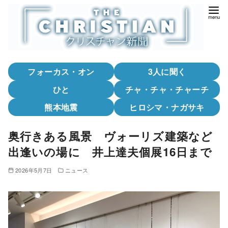
コ
ン
テ
ン
ツ
フォーカス・オン
3人に聞く
へ
移
ひと
チャ・チャ・チャーチ
動
熊本地震
ヒロシマ・ナガサキ
奥行きある風景 ヴォーリズ建築など
出逢いの場に 井上達夫個展16日まで
2026年5月7日
ニュース