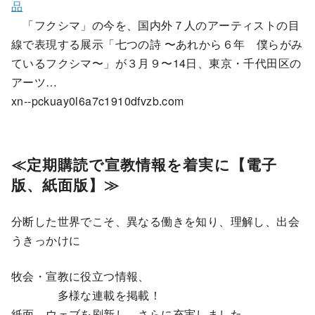
品
「フクシマ」の今を、国内外７人のアーティストの目
線で表現する展示「七つの詩 〜あれから６年 僕らがみ
ているフクシマ〜」が３月９〜14日、東京・千代田区の
アーツ…
xn--pckuay0l6a7c1910dfvzb.com
≪定期購読で宣教情報を着実に【電子
版、紙面版】≫
分断した世界でこそ、異なる働きを知り、理解し、出会
うきっかけに
牧会・宣教に役立つ情報、
多様な連載を掲載！
紙面、ウェブを刷新し、さらに充実しました。