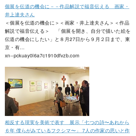
個展を伝道の機会に－－作品解説で福音伝える 画家・
井上達夫さん
＜個展を伝道の機会に＞＜画家・井上達夫さん＞＜作品
解説で福音伝える＞ 「個展を開き、自分で描いた絵を
伝道の機会にしたい」と８月27日から９月２日まで、東
京・有…
xn--pckuay0l6a7c1910dfvzb.com
相反する現実を美術で表す 展示「七つの詩〜あれから
６年 僕らがみているフクシマ〜」 7人の作家の思いと作