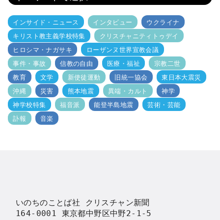
インサイド・ニュース
インタビュー
ウクライナ
キリスト教主義学校特集
クリスチャニティトゥデイ
ヒロシマ・ナガサキ
ローザンヌ世界宣教会議
事件・事故
信教の自由
医療・福祉
宗教二世
教育
文学
新使徒運動
旧統一協会
東日本大震災
沖縄
災害
熊本地震
異端・カルト
神学
神学校特集
福音派
能登半島地震
芸術・芸能
訃報
音楽
いのちのことば社 クリスチャン新聞

164-0001 東京都中野区中野2-1-5
