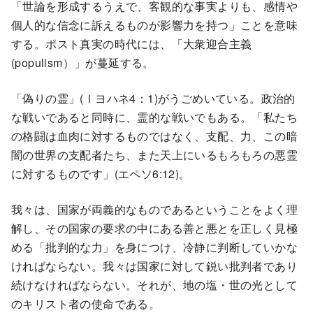
「世論を形成するうえで、客観的な事実よりも、感情や
個人的な信念に訴えるものが影響力を持つ」ことを意味
する。ポスト真実の時代には、「大衆迎合主義
(populism）」が蔓延する。
「偽りの霊」(Ⅰヨハネ4：1)がうごめいている。政治的
な戦いであると同時に、霊的な戦いでもある。「私たち
の格闘は血肉に対するものではなく、支配、力、この暗
闇の世界の支配者たち、また天上にいるもろもろの悪霊
に対するものです」(エペソ6:12)。
我々は、国家が両義的なものであるということをよく理
解し、その国家の要求の中にある善と悪とを正しく見極
める「批判的な力」を身につけ、冷静に判断していかな
ければならない。我々は国家に対して鋭い批判者であり
続けなければならない。それが、地の塩・世の光として
のキリスト者の使命である。