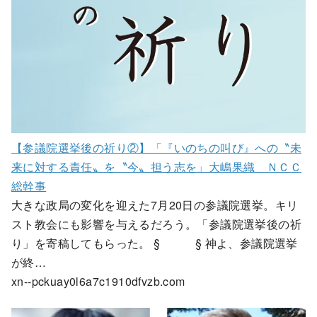
【参議院選挙後の祈り②】「『いのちの叫び』への〝未
来に対する責任〟を〝今〟担う志を」大嶋果織 ＮＣＣ
総幹事
大きな政局の変化を迎えた7月20日の参議院選挙。キリ
スト教会にも影響を与えるだろう。「参議院選挙後の祈
り」を寄稿してもらった。 § § 神よ、参議院選挙
が終…
xn--pckuay0l6a7c1910dfvzb.com