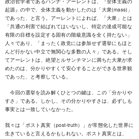
政治哲学者であるハンナ・アーレントは、『全体主義の
起源』の中で、全体主義を動かしたのは「大衆(mass)」
であった、と言う。アーレントによれば、「大衆」とは
「共通の利害で結ばれてはいないし、特定の達成可能な
有限の目標を設定する固有の階級意識を全く持たない」
人々であり、「まったく政党には参加せず選挙にもほと
んど行かない中立で無関心な多数の人々」である。そし
てアーレントは、絶望とルサンチマンに満ちた大衆が求
めたのは、分かりやすくて安心することができる世界観
であった、と考察している。
今回の選挙を読み解くひとつの鍵は、この「分かりや
すさ」である。しかし、その分かりやすさは、必ずしも
事実とは一致していなかった。
我々は「ポスト真実（post-truth）」が常態化した世界に
生きていると言えるかもしれない。ポスト真実とは、