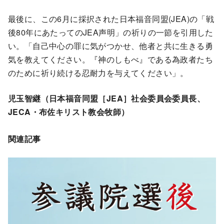
最後に、この6月に採択された日本福音同盟(JEA)の「戦
後80年にあたってのJEA声明」の祈りの一節を引用した
い。「自己中心の罪に気がつかせ、他者と共に生きる勇
気を教えてください。『神のしもべ』である為政者たち
のために祈り続ける忍耐力を与えてください」。
児玉智継（日本福音同盟［JEA］社会委員会委員長、
JECA・布佐キリスト教会牧師）
関連記事