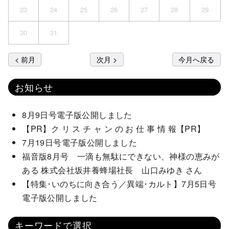
23
24
25
26
27
28
29
30
31
< 前月
次月 >
今月へ戻る
お知らせ
8月9日号電子版公開しました
【PR】ク リ ス チ ャ ン の お 仕 事 情 報【PR】
7月19日号電子版公開しました
福音版8月号 一滴も無駄にできない、神様の恵みが
ある 株式会社坂井養蜂場社長 山口みゆき さん
【特集･いのちに向き合う／異端･カルト】7月5日号
電子版公開しました
キーワードで選択