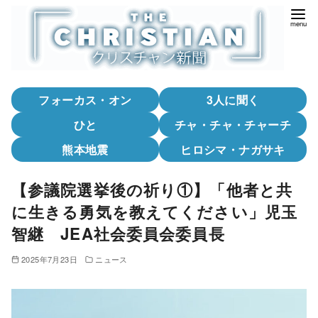
コ
ン
テ
ン
ツ
フォーカス・オン
3人に聞く
へ
移
ひと
チャ・チャ・チャーチ
動
熊本地震
ヒロシマ・ナガサキ
【参議院選挙後の祈り①】「他者と共
に生きる勇気を教えてください」児玉
智継 JEA社会委員会委員長
2025年7月23日
ニュース