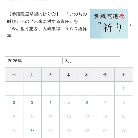
【参議院選挙後の祈り②】「『いのちの
叫び』への〝未来に対する責任〟を
〝今〟担う志を」大嶋果織 ＮＣＣ総幹
事
日
月
火
水
木
金
土
1
2
3
4
5
6
7
8
9
10
11
12
13
14
15
16
17
18
19
20
21
22