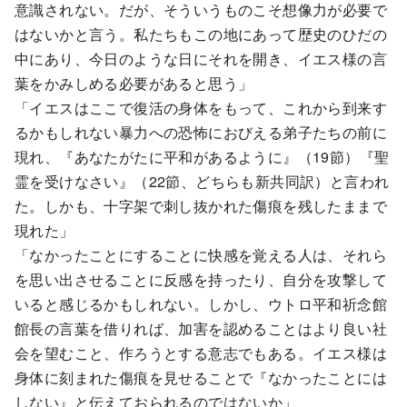
意識されない。だが、そういうものこそ想像力が必要で
はないかと言う。私たちもこの地にあって歴史のひだの
中にあり、今日のような日にそれを開き、イエス様の言
葉をかみしめる必要があると思う」
「イエスはここで復活の身体をもって、これから到来す
るかもしれない暴力への恐怖におびえる弟子たちの前に
現れ、『あなたがたに平和があるように』（19節）『聖
霊を受けなさい』（22節、どちらも新共同訳）と言われ
た。しかも、十字架で刺し抜かれた傷痕を残したままで
現れた」
「なかったことにすることに快感を覚える人は、それら
を思い出させることに反感を持ったり、自分を攻撃して
いると感じるかもしれない。しかし、ウトロ平和祈念館
館長の言葉を借りれば、加害を認めることはより良い社
会を望むこと、作ろうとする意志でもある。イエス様は
身体に刻まれた傷痕を見せることで『なかったことには
しない』と伝えておられるのではないか」