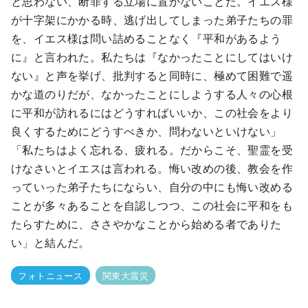
と思わない、断罪する立場に置かないことだ。イエス様
が十字架にかかる時、逃げ出してしまった弟子たちの罪
を、イエス様は問い詰めることなく『平和があるよう
に』と言われた。私たちは『なかったことにしてはいけ
ない』と声を挙げ、批判すると同時に、極めて困難で遥
かな道のりだが、なかったことにしようする人々の心根
に平和が訪れるにはどうすればいいか、この社会をより
良くするためにどうすべきか、問わないといけない」
「私たちはよく忘れる、疲れる。だからこそ、聖霊を受
けなさいとイエスは言われる。悔い改めの後、教会を作
っていった弟子たちにならい、自分の中にも悔い改める
ことが多々あることを自認しつつ、この社会に平和をも
たらすために、ささやかなことから始める者でありた
い」と結んだ。
フォトニュース
関東大震災