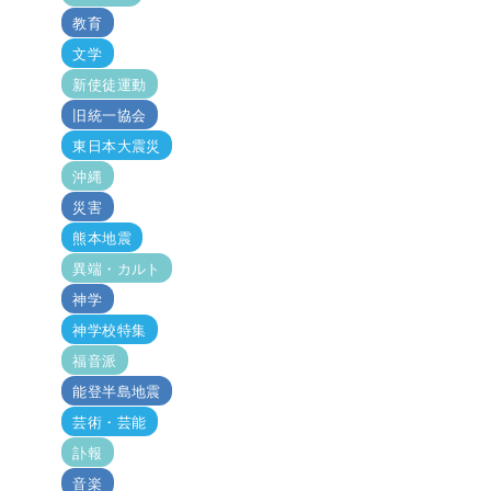
教育
文学
新使徒運動
旧統一協会
東日本大震災
沖縄
災害
熊本地震
異端・カルト
神学
神学校特集
福音派
能登半島地震
芸術・芸能
訃報
音楽