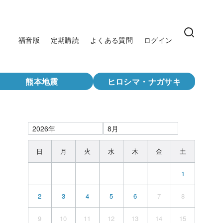
福音版
定期購読
よくある質問
ログイン
熊本地震
ヒロシマ・ナガサキ
日
月
火
水
木
金
土
1
2
3
4
5
6
7
8
9
10
11
12
13
14
15