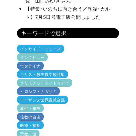
長 山口みゆき さん
【特集･いのちに向き合う／異端･カル
ト】7月5日号電子版公開しました
キーワードで選択
インサイド・ニュース
インタビュー
ウクライナ
キリスト教主義学校特集
クリスチャニティトゥデイ
ヒロシマ・ナガサキ
ローザンヌ世界宣教会議
事件・事故
信教の自由
医療・福祉
宗教二世