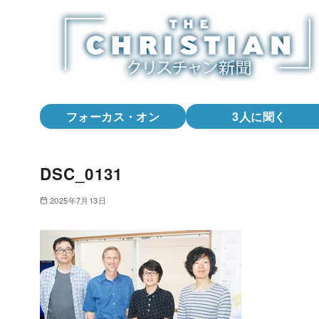
コ
ン
テ
ン
ツ
へ
フォーカス・オン
3人に聞く
移
動
DSC_0131
2025年7月13日