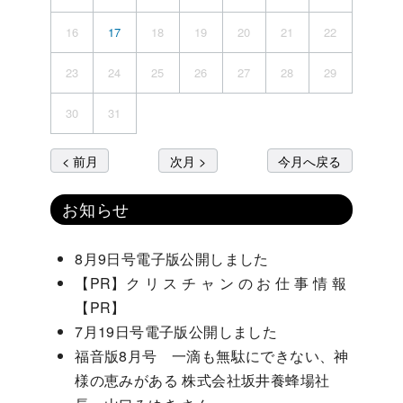
16
17
18
19
20
21
22
23
24
25
26
27
28
29
30
31
< 前月
次月 >
今月へ戻る
お知らせ
8月9日号電子版公開しました
【PR】ク リ ス チ ャ ン の お 仕 事 情 報
【PR】
7月19日号電子版公開しました
福音版8月号 一滴も無駄にできない、神
様の恵みがある 株式会社坂井養蜂場社