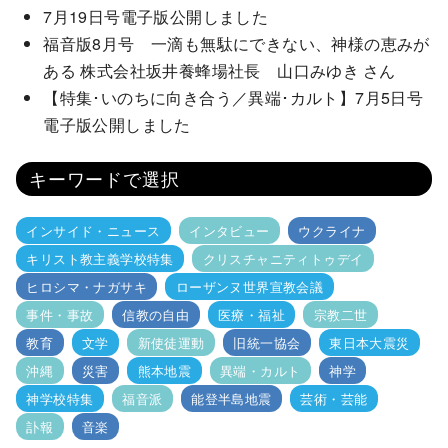
7月19日号電子版公開しました
福音版8月号 一滴も無駄にできない、神様の恵みが
ある 株式会社坂井養蜂場社長 山口みゆき さん
【特集･いのちに向き合う／異端･カルト】7月5日号
電子版公開しました
キーワードで選択
インサイド・ニュース
インタビュー
ウクライナ
キリスト教主義学校特集
クリスチャニティトゥデイ
ヒロシマ・ナガサキ
ローザンヌ世界宣教会議
事件・事故
信教の自由
医療・福祉
宗教二世
教育
文学
新使徒運動
旧統一協会
東日本大震災
沖縄
災害
熊本地震
異端・カルト
神学
神学校特集
福音派
能登半島地震
芸術・芸能
訃報
音楽