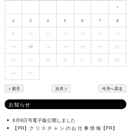
1
2
3
4
5
6
7
8
9
10
11
12
13
14
15
16
17
18
19
20
21
22
23
24
25
26
27
28
29
30
31
< 前月
次月 >
今月へ戻る
お知らせ
8月9日号電子版公開しました
【PR】ク リ ス チ ャ ン の お 仕 事 情 報【PR】