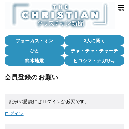
コ
ン
テ
ン
ツ
フォーカス・オン
3人に聞く
へ
移
ひと
チャ・チャ・チャーチ
動
熊本地震
ヒロシマ・ナガサキ
会員登録のお願い
記事の購読にはログインが必要です。
ログイン